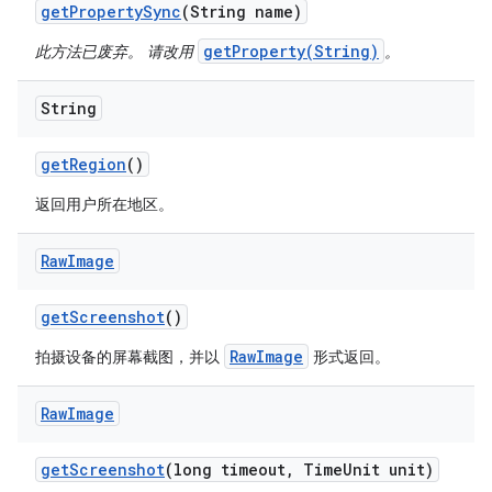
get
Property
Sync
(String name)
getProperty(String)
此方法已废弃。 请改用
。
String
get
Region
()
返回用户所在地区。
Raw
Image
get
Screenshot
()
RawImage
拍摄设备的屏幕截图，并以
形式返回。
Raw
Image
get
Screenshot
(long timeout
,
Time
Unit unit)