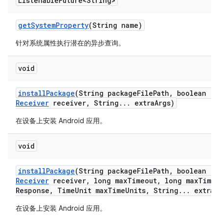
Listenable
Future<String>
get
System
Property
(String name)
针对系统属性执行潜在的异步查询。
void
install
Package
(String package
File
Path
,
boolean re
Receiver
receiver
,
String
.
.
.
extra
Args)
在设备上安装 Android 应用。
void
install
Package
(String package
File
Path
,
boolean re
Receiver
receiver
,
long max
Timeout
,
long max
Time
Response
,
Time
Unit max
Time
Units
,
String
.
.
.
extra
A
在设备上安装 Android 应用。