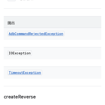
抛出
Adb
Command
Rejected
Exception
IOException
Timeout
Exception
create
Reverse