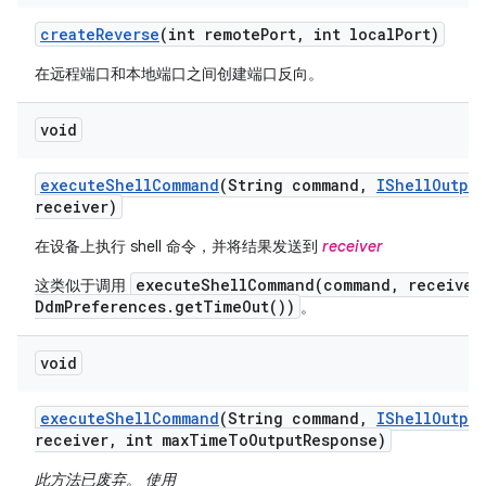
create
Reverse
(int remote
Port
,
int local
Port)
在远程端口和本地端口之间创建端口反向。
void
execute
Shell
Command
(String command
,
IShell
Output
receiver)
在设备上执行 shell 命令，并将结果发送到
receiver
executeShellCommand(command, receiver
这类似于调用
DdmPreferences.getTimeOut())
。
void
execute
Shell
Command
(String command
,
IShell
Output
receiver
,
int max
Time
To
Output
Response)
此方法已废弃。 使用