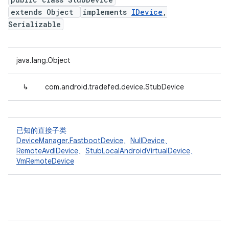
extends Object
implements
IDevice
,
Serializable
java.lang.Object
↳
com.android.tradefed.device.StubDevice
已知的直接子类
DeviceManager.FastbootDevice
、
NullDevice
、
RemoteAvdIDevice
、
StubLocalAndroidVirtualDevice
、
VmRemoteDevice