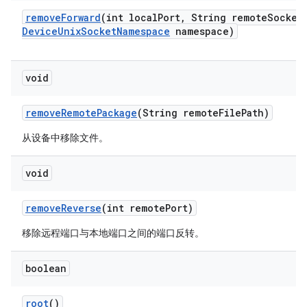
remove
Forward
(int local
Port
,
String remote
Socket
Device
Unix
Socket
Namespace
namespace)
void
remove
Remote
Package
(String remote
File
Path)
从设备中移除文件。
void
remove
Reverse
(int remote
Port)
移除远程端口与本地端口之间的端口反转。
boolean
root
()