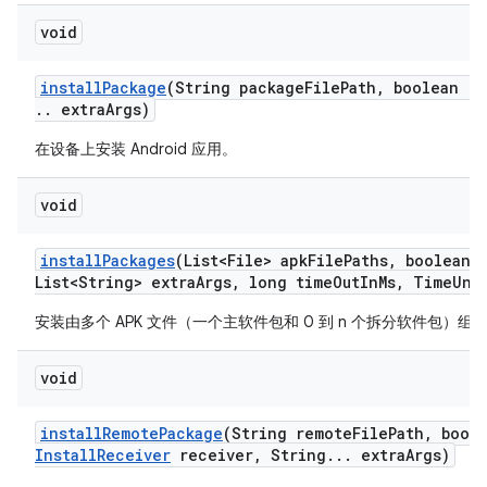
void
install
Package
(String package
File
Path
,
boolean re
.
.
extra
Args)
在设备上安装 Android 应用。
void
install
Packages
(List<File> apk
File
Paths
,
boolean r
List<String> extra
Args
,
long time
Out
In
Ms
,
Time
Uni
安装由多个 APK 文件（一个主软件包和 0 到 n 个拆分软件包）组成的 
void
install
Remote
Package
(String remote
File
Path
,
boole
Install
Receiver
receiver
,
String
.
.
.
extra
Args)