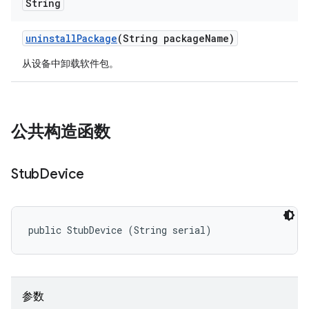
String
uninstall
Package
(String package
Name)
从设备中卸载软件包。
公共构造函数
Stub
Device
public StubDevice (String serial)
参数