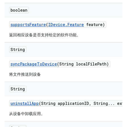
boolean
supports
Feature
(
IDevice
.
Feature
feature)
返回相应设备是否支持给定的软件功能。
String
sync
Package
To
Device
(String local
File
Path)
将文件推送到设备
String
uninstall
App
(String application
ID
,
String
.
.
.
extr
从设备中卸载应用。