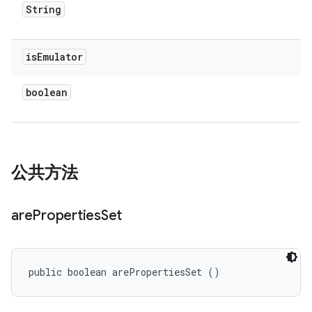
String
is
Emulator
boolean
公共方法
are
Properties
Set
public boolean arePropertiesSet ()