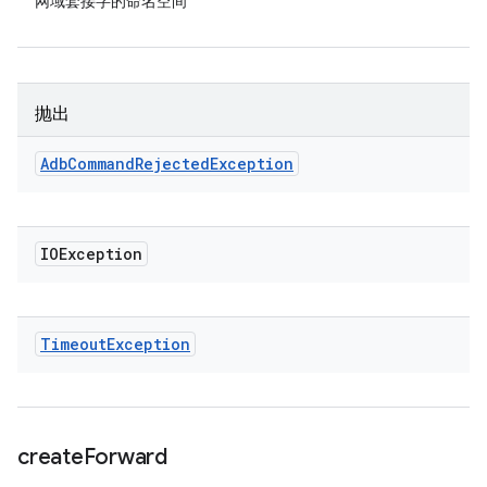
网域套接字的命名空间
抛出
Adb
Command
Rejected
Exception
IOException
Timeout
Exception
create
Forward