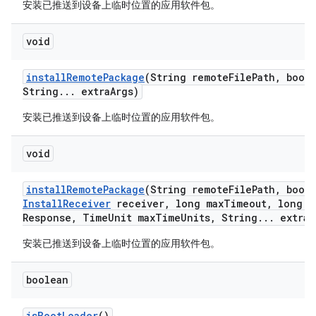
安装已推送到设备上临时位置的应用软件包。
void
install
Remote
Package
(String remote
File
Path
,
boole
String
.
.
.
extra
Args)
安装已推送到设备上临时位置的应用软件包。
void
install
Remote
Package
(String remote
File
Path
,
boole
Install
Receiver
receiver
,
long max
Timeout
,
long m
Response
,
Time
Unit max
Time
Units
,
String
.
.
.
extra
A
安装已推送到设备上临时位置的应用软件包。
boolean
is
Boot
Loader
()