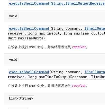
executeShellCommand(String,IShellOutputReceiver,
void
execute
Shell
Command
(String command
,
IShell
Output
receiver
,
long max
Timeout
,
long max
Time
To
Output
R
Unit max
Time
Units)
在设备上执行 shell 命令，并将结果发送到
receiver
。
void
execute
Shell
Command
(String command
,
IShell
Output
receiver
,
long max
Time
To
Output
Response
,
Time
Unit
在设备上执行 shell 命令，并将结果发送到
receiver
。
List<String>