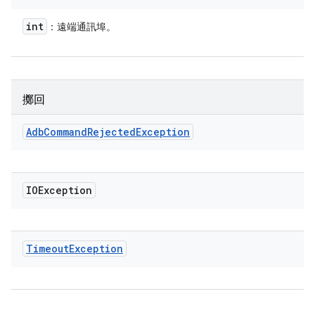
int
：遠端通訊埠。
擲回
Adb
Command
Rejected
Exception
IOException
Timeout
Exception