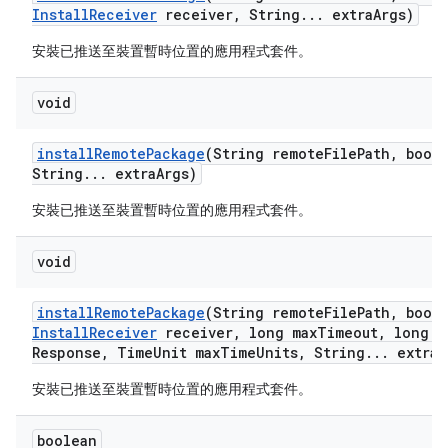
Install
Receiver
receiver
,
String
.
.
.
extra
Args)
安裝已推送至裝置暫時位置的應用程式套件。
void
install
Remote
Package
(String remote
File
Path
,
boole
String
.
.
.
extra
Args)
安裝已推送至裝置暫時位置的應用程式套件。
void
install
Remote
Package
(String remote
File
Path
,
boole
Install
Receiver
receiver
,
long max
Timeout
,
long m
Response
,
Time
Unit max
Time
Units
,
String
.
.
.
extra
A
安裝已推送至裝置暫時位置的應用程式套件。
boolean