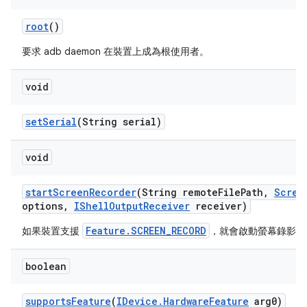
root
()
要求 adb daemon 在裝置上成為根使用者。
void
set
Serial
(String serial)
void
start
Screen
Recorder
(String remote
File
Path
,
Scree
options
,
IShell
Output
Receiver
receiver)
Feature.SCREEN_RECORD
如果裝置支援
，就會啟動螢幕錄影功
boolean
supports
Feature
(
IDevice
.
Hardware
Feature
arg0)