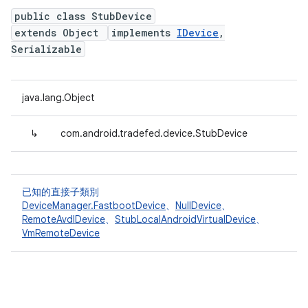
public class StubDevice
extends Object
implements
IDevice
,
Serializable
java.lang.Object
↳
com.android.tradefed.device.StubDevice
已知的直接子類別
DeviceManager.FastbootDevice
、
NullDevice
、
RemoteAvdIDevice
、
StubLocalAndroidVirtualDevice
、
VmRemoteDevice