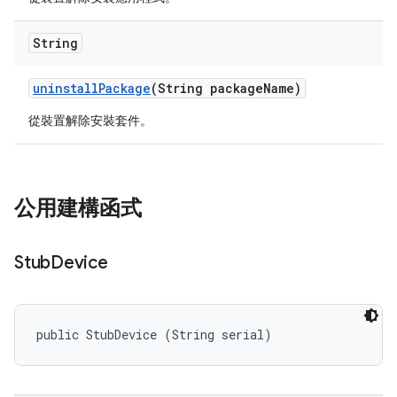
String
uninstall
Package
(String package
Name)
從裝置解除安裝套件。
公用建構函式
Stub
Device
public StubDevice (String serial)