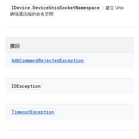
IDevice
.
Device
Unix
Socket
Namespace
：建立 Unix
網域通訊端的命名空間
擲回
Adb
Command
Rejected
Exception
IOException
Timeout
Exception