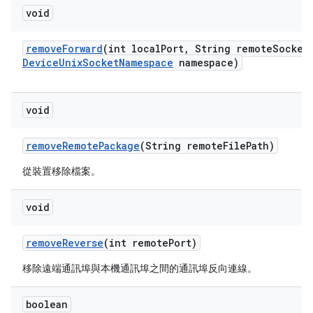
void
remove
Forward
(int local
Port
,
String remote
Socket
Device
Unix
Socket
Namespace
namespace)
void
remove
Remote
Package
(String remote
File
Path)
從裝置移除檔案。
void
remove
Reverse
(int remote
Port)
移除遠端通訊埠與本機通訊埠之間的通訊埠反向連線。
boolean