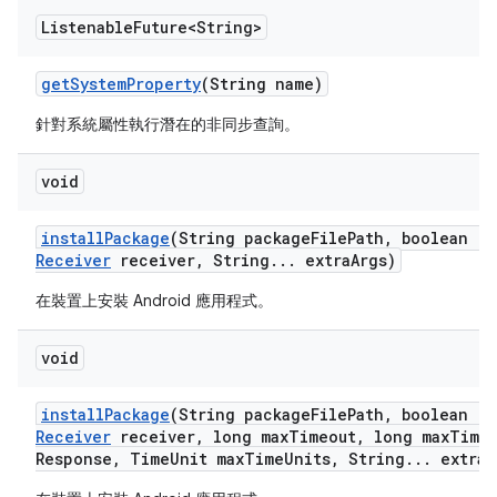
Listenable
Future<String>
get
System
Property
(String name)
針對系統屬性執行潛在的非同步查詢。
void
install
Package
(String package
File
Path
,
boolean re
Receiver
receiver
,
String
.
.
.
extra
Args)
在裝置上安裝 Android 應用程式。
void
install
Package
(String package
File
Path
,
boolean re
Receiver
receiver
,
long max
Timeout
,
long max
Time
Response
,
Time
Unit max
Time
Units
,
String
.
.
.
extra
A