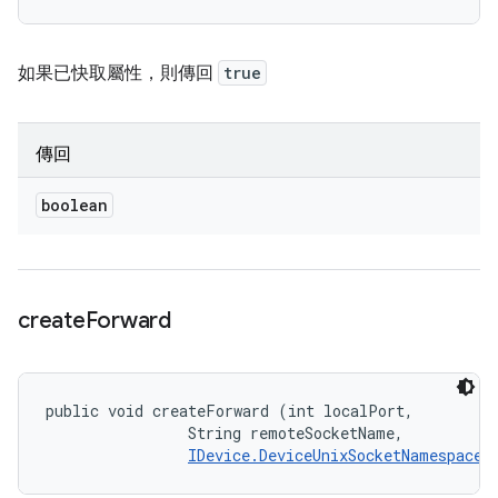
如果已快取屬性，則傳回
true
傳回
boolean
create
Forward
public void createForward (int localPort, 

                String remoteSocketName, 

IDevice.DeviceUnixSocketNamespace
 