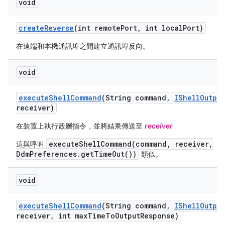
void
create
Reverse
(int remote
Port
,
int local
Port)
在遠端和本機通訊埠之間建立通訊埠反向。
void
execute
Shell
Command
(String command
,
IShell
Output
receiver)
在裝置上執行殼層指令，並將結果傳送至
receiver
executeShellCommand(command, receiver,
這與呼叫
DdmPreferences.getTimeOut())
類似。
void
execute
Shell
Command
(String command
,
IShell
Output
receiver
,
int max
Time
To
Output
Response)