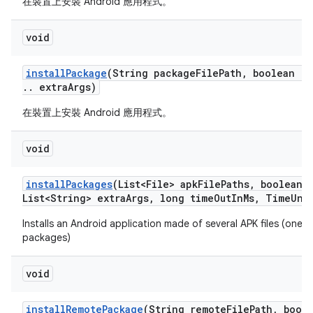
在裝置上安裝 Android 應用程式。
void
install
Package
(String package
File
Path
,
boolean re
.
.
extra
Args)
在裝置上安裝 Android 應用程式。
void
install
Packages
(List<File> apk
File
Paths
,
boolean r
List<String> extra
Args
,
long time
Out
In
Ms
,
Time
Uni
Installs an Android application made of several APK files (one m
packages)
void
install
Remote
Package
(String remote
File
Path
,
boole