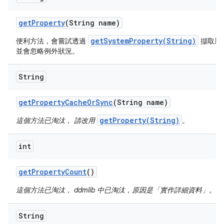
get
Property
(String name)
getSystemProperty(String)
便利方法，會嘗試透過
擷取屬
並會忽略例外狀況。
String
get
Property
Cache
Or
Sync
(String name)
getProperty(String)
這個方法已淘汰， 請改用
。
int
get
Property
Count
()
這個方法已淘汰， ddmlib 中已淘汰，原因是「實作詳細資料」。
String