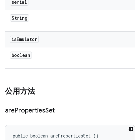
serial
String
is
Emulator
boolean
公用方法
are
Properties
Set
public boolean arePropertiesSet ()