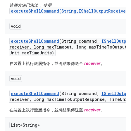
這個方法已淘汰， 使用
executeShellCommand(String,IShellOutputReceiver,
void
execute
Shell
Command
(String command
,
IShell
Output
receiver
,
long max
Timeout
,
long max
Time
To
Output
R
Unit max
Time
Units)
在裝置上執行殼層指令，並將結果傳送至
receiver
。
void
execute
Shell
Command
(String command
,
IShell
Output
receiver
,
long max
Time
To
Output
Response
,
Time
Unit
在裝置上執行殼層指令，並將結果傳送至
receiver
。
List<String>