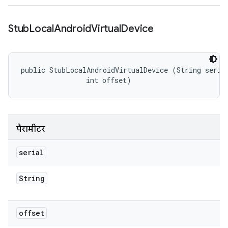
Stub
Local
Android
Virtual
Device
public StubLocalAndroidVirtualDevice (String serial
                int offset)
पैरामीटर
serial
String
offset