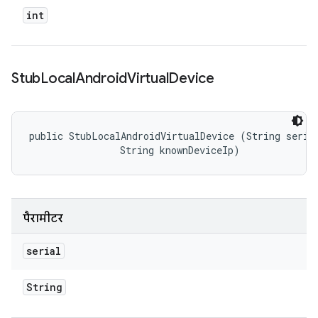
int
Stub
Local
Android
Virtual
Device
public StubLocalAndroidVirtualDevice (String serial
                String knownDeviceIp)
पैरामीटर
serial
String