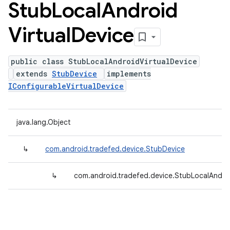
Stub
Local
Android
Virtual
Device
public class StubLocalAndroidVirtualDevice
extends
StubDevice
implements
IConfigurableVirtualDevice
java.lang.Object
↳
com.android.tradefed.device.StubDevice
↳
com.android.tradefed.device.StubLocalAndroi