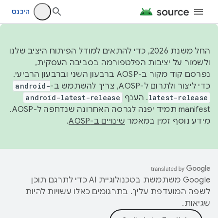
היכנס
החל משנת 2026, כדי להתאים למודל הפיתוח היציב שלנו
ולשמור על יציבות הפלטפורמה בסביבה העסקית,
נפרסם קוד מקור ב-AOSP ברבעון השני וברבעון הרביעי.
כדי ליצור ולתרום ל-AOSP, צריך להשתמש ב-
android-
latest-release
. הענף
android-latest-release
manifest תמיד יפנה לגרסה האחרונה שנדחפה ל-AOSP.
מידע נוסף זמין במאמר
שינויים ב-AOSP
.
‫Google משתמשת בטכנולוגיית AI כדי לתרגם תוכן
לשפה המועדפת עליך. בתרגומים כאלו עשויות להיות
שגיאות.