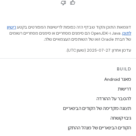
דוגמאות התוכן והקוד שבדף הזה כפופות לרישיונות המפורטים בקטע
רישיון
לתוכן
.‏ Java ו-OpenJDK הם סימנים מסחריים או סימנים מסחריים רשומים
של חברת Oracle ו/או של השותפים העצמאיים שלה.
עדכון אחרון: 2025-07-27 (שעון UTC).
BUILD
מאגר Android
דרישות
להסבר על ההורדה
תצוגה מקדימה של הקודים הבינאריים
גיבוי קושחה
הקודים הבינאריים של מנהל ההתקן