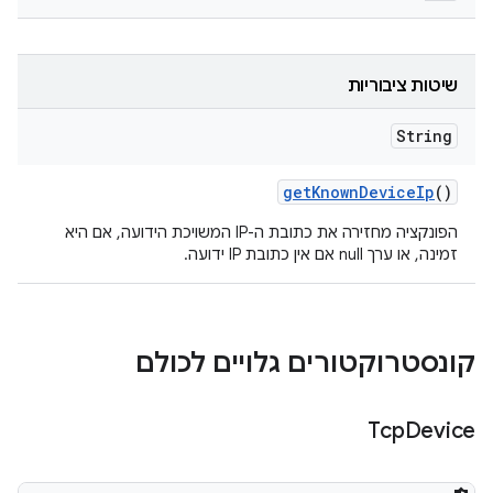
שיטות ציבוריות
String
get
Known
Device
Ip
()
הפונקציה מחזירה את כתובת ה-IP המשויכת הידועה, אם היא
זמינה, או ערך null אם אין כתובת IP ידועה.
קונסטרוקטורים גלויים לכולם
Tcp
Device