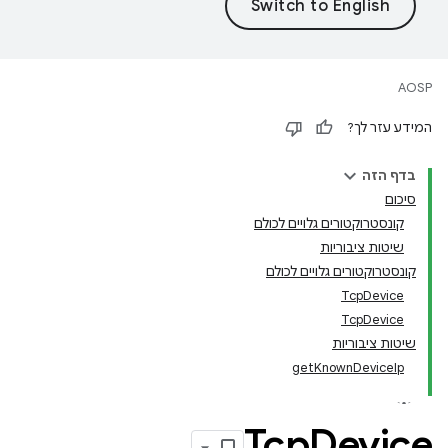
AOSP
המידע עזר לך?
בדף הזה
סיכום
קונסטרוקטורים גלויים לכולם
שיטות ציבוריות
קונסטרוקטורים גלויים לכולם
TcpDevice
TcpDevice
שיטות ציבוריות
getKnownDeviceIp
Tcp
Device