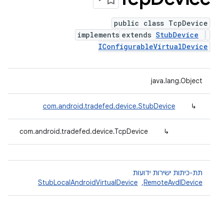
public class TcpDevice
implements
extends
StubDevice
IConfigurableVirtualDevice
java.lang.Object
com.android.tradefed.device.StubDevice
↳
com.android.tradefed.device.TcpDevice
↳
תת-כיתות ישירות ידועות
RemoteAvdIDevice
, ‏
StubLocalAndroidVirtualDevice