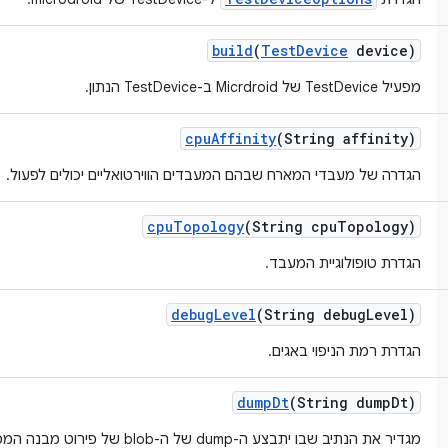
build
(
Test
Device
device)
מפעיל TestDevice של Micrdroid ב-TestDevice הנתון.
cpu
Affinity
(String affinity)
הגדרה של מעבדי המארח שבהם המעבדים הווירטואליים יכולים לפעול.
cpu
Topology
(String cpu
Topology)
הגדרת טופולוגיית המעבד.
debug
Level
(String debug
Level)
הגדרת רמת הניפוי באגים.
dump
Dt
(String dump
Dt)
מגדיר את הנתיב שבו יתבצע ה-dump של ה-blob של פירוט מבנה המכשיר (DT).