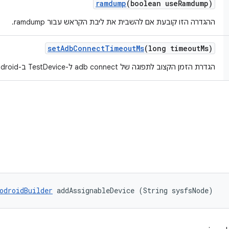
ramdump
(boolean use
Ramdump)
ההגדרה הזו קובעת אם להשבית את ליבת הקראש עבור ramdump.
set
Adb
Connect
Timeout
Ms
(long timeout
Ms)
הגדרת הזמן הקצוב לתפוגה של adb connect ל-TestDevice ב-microdroid באלפיות השנייה.
odroidBuilder
 addAssignableDevice (String sysfsNode)