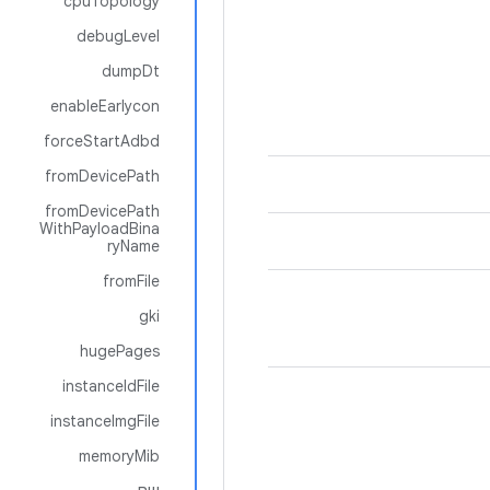
cpuTopology
debugLevel
dumpDt
enableEarlycon
forceStartAdbd
fromDevicePath
fromDevicePath
WithPayloadBina
ryName
fromFile
gki
hugePages
instanceIdFile
instanceImgFile
memoryMib