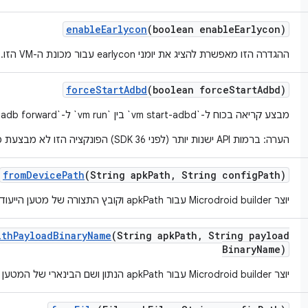
enable
Earlycon
(boolean enable
Earlycon)
ההגדרה הזו מאפשרת להציג את יומני earlycon עבור מכונת ה-VM הזו.
force
Start
Adbd
(boolean force
Start
Adbd)
מבצע קריאה בכוח ל-`vm start-adbd` בין `vm run` ל-`adb forward`
הערה: ברמות API ישנות יותר (לפני SDK 36) הפונקציה הזו לא מבצעת פעולה.
from
Device
Path
(String apk
Path
,
String config
Path)
יוצר Microdroid builder עבור apkPath וקובץ התצורה של מטען הייעודי (payload) ב-APK.
ith
Payload
Binary
Name
(String apk
Path
,
String payload
Binary
Name)
יוצר Microdroid builder עבור apkPath הנתון ושם הבינארי של המטען הייעודי (payload) ב-APK.