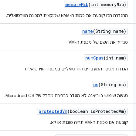
memory
Mib
(int memory
Mib)
ההגדרה הזו קובעת את כמות ה-RAM שמוקצית למכונה הווירטואלית.
name
(String name)
מגדיר את השם של מכונת ה-VM.
num
Cpus
(int num)
הגדרת מספר המעבדים הווירטואליים במכונה הווירטואלית.
os
(String os)
נעשה שימוש בווריאנט לא מוגדר כברירת מחדל של Microdroid OS.
protected
Vm
(boolean is
Protected
Vm)
קובעת אם מכונת ה-VM תהיה מוגנת או לא.