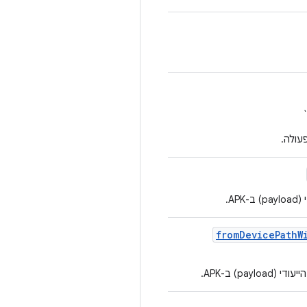
from
Device
Path
W