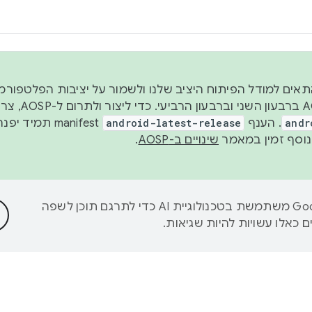
 2026, כדי להתאים למודל הפיתוח היציב שלנו ולשמור על יציבות הפלט
נפרסם קוד מקור ב-AOSP 
andr
. הענף
android-latest-release
manifest תמי
שינויים ב-AOSP
.
‫Google משתמשת בטכנולוגיית AI כדי לתרגם תוכן לשפה
 כאלו עשויות להיות שגיאות.