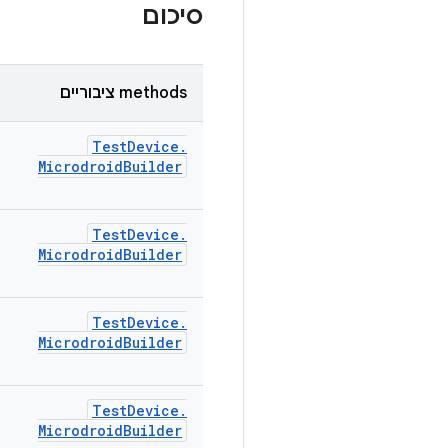
סיכום
‫methods ציבוריים
Test
Device
.
Microdroid
Builder
Test
Device
.
Microdroid
Builder
Test
Device
.
Microdroid
Builder
Test
Device
.
Microdroid
Builder