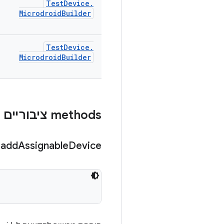
Test
Device
.
Microdroid
Builder
Test
Device
.
Microdroid
Builder
‫methods ציבוריים
add
Assignable
Device