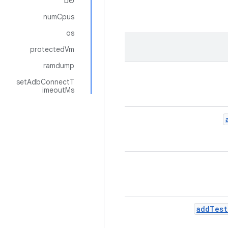
שם
numCpus
os
protectedVm
ramdump
setAdbConnectT
imeoutMs
add
Test