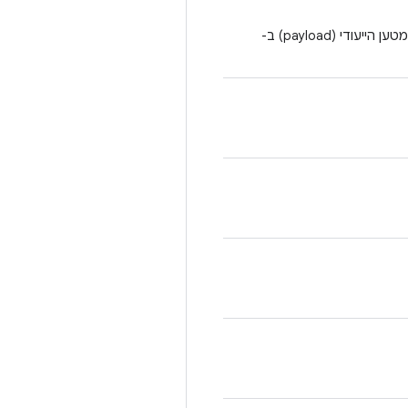
יוצר כלי ליצירת Microdroid עבור קובץ ה-APK הנתון וקובץ התצורה של מטען הייעודי (payload) ב-