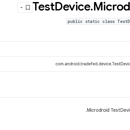
Test
Device
.
Microd
public static class Test
com.android.tradefed.device.TestDevic