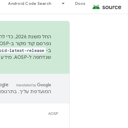
Android Code Search
Docs
החל משנת
ב-
oid-latest-release
שנדחפה ל-AOSP. מידע נוסף זמין במאמר
המועדפת עליך. בתרגומים
AOSP