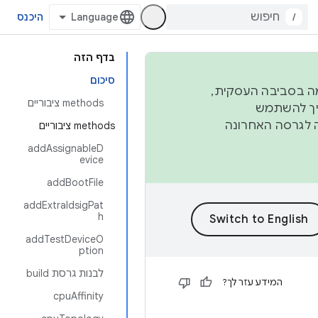
/
היכנס
בדף הזה
סיכום
פורמה בסביבה העסקית,
‫methods ציבוריים
ברבעון השני וברבעון הרביעי. כדי ליצור ולתרום ל-AOSP, צריך להשתמש
ד יפנה לגרסה האחרונה
‫methods ציבוריים
addAssignableD
evice
addBootFile
addExtraIdsigPat
h
addTestDeviceO
ption
לבנות גרסת build
המידע עזר לך?
cpuAffinity