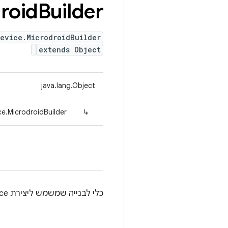
roid
Builder
Device.MicrodroidBuilder
extends Object
java.lang.Object
e.MicrodroidBuilder
↳
כלי לבנייה שמשמש ליצירת Microdroid TestDevice.