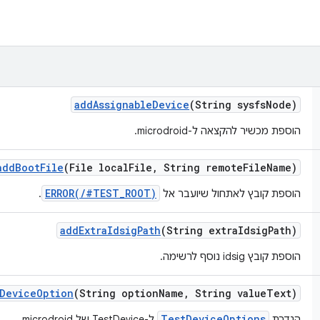
add
Assignable
Device
(String sysfs
Node)
הוספת מכשיר להקצאה ל-microdroid.
add
Boot
File
(File local
File
,
String remote
File
Name)
ERROR(/#TEST_ROOT)
הוספת קובץ לאתחול שיועבר אל
.
add
Extra
Idsig
Path
(String extra
Idsig
Path)
הוספת קובץ idsig נוסף לרשימה.
Device
Option
(String option
Name
,
String value
Text)
TestDeviceOptions
הגדרת
ל-TestDevice של microdroid.