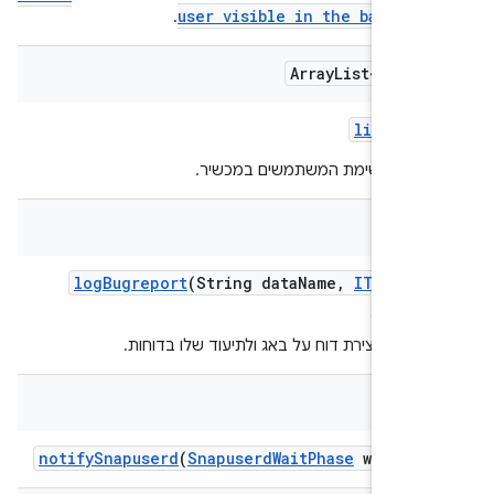
user visible in the backgro
.
Array
List<Integ
list
User
 את רשימת המשתמשים במכשיר.
bool
log
Bugreport
(String data
Name
,
ITest
Lo
listen
עזר ליצירת דוח על באג ולתיעוד שלו בדוחות.
v
notify
Snapuserd
(
Snapuserd
Wait
Phase
wait
Pha