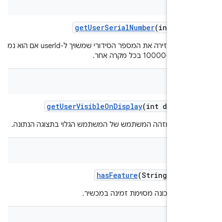
get
User
Serial
Number
(int user
הפונקציה מחזירה את המספר הסידורי שמשויך ל-userId אם הוא נמצא,
10000 בכל מקרה אחר.
get
User
Visible
On
Display
(int display
רה את מזהה המשתמש של המשתמש הגלוי בתצוגה הנתונה.
bool
has
Feature
(String featu
ם אם תכונה מסוימת זמינה במכשיר.
Str