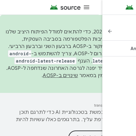
החל משנת 2026, כדי להתאים למודל הפיתוח היציב שלנו
 על יציבות הפלטפורמה בסביבה העסקית,
נפרסם קוד מקור ב-AOSP ברבעון השני וברבעון הרביעי.
רום ל-AOSP, צריך להשתמש ב-
android-
latest-re
. הענף
android-latest-release
manifest תמיד יפנה לגרסה האחרונה שנדחפה ל-AOSP.
וסף זמין במאמר
שינויים ב-AOSP
.
‫Google משתמשת בטכנולוגיית AI כדי לתרגם תוכן
מועדפת עליך. בתרגומים כאלו עשויות להיות
.