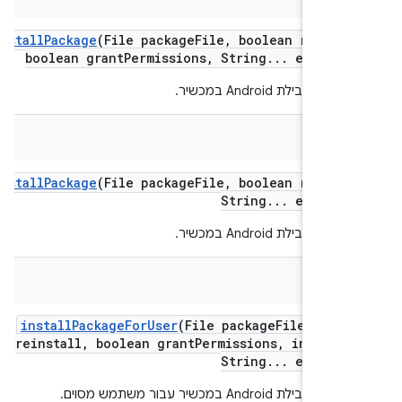
install
Package
(File package
File
,
boolean reinst
boolean grant
Permissions
,
String
.
.
.
extra
Ar
 חבילת Android במכשיר.
Str
install
Package
(File package
File
,
boolean reinst
String
.
.
.
extra
Ar
 חבילת Android במכשיר.
Str
install
Package
For
User
(File package
File
,
bool
reinstall
,
boolean grant
Permissions
,
int use
String
.
.
.
extra
Ar
ת Android במכשיר עבור משתמש מסוים.