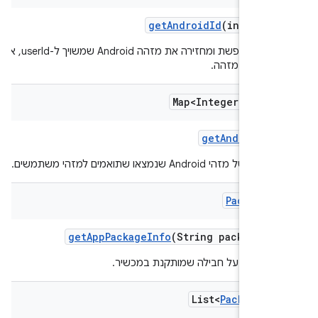
get
Android
Id
(int user
הפונקציה מחפשת ומחזירה את מזהה Android שמשויך ל-userId, או null
א נמצא מזהה.
Map<Integer
,
Stri
get
Android
Id
ל מזהי Android שנמצאו שתואמים למזהי משתמשים.
Package
I
get
App
Package
Info
(String package
Na
ת מידע על חבילה שמותקנת במכשיר.
List<
Package
In