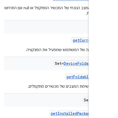
מחזירה את המצב הנוכחי של המכשיר המתקפל או null אם התרחשו
 מסוימות.
get
Current
Use
ת המזהה של המשתמש שמפעיל את הפונקציה.
Set<
Device
Foldable
Sta
get
Foldable
State
רה את רשימת המצבים של מכשירים מתקפלים.
Set<Stri
get
Installed
Package
Name