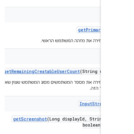
Inte
get
Primary
User
I
קציה מחזירה את מזהה המשתמש הראשי.
get
Remaining
Creatable
User
Count
(String user
Ty
קציה מחזירה את מספר המשתמשים מסוג המשתמש שצוין שאפשר
 במכשיר הזה.
Input
Stream
Sou
get
Screenshot
(Long display
Id
,
String for
boolean resca