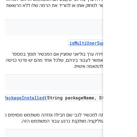
 ואי אפשר למחוק אותו או להוריד את הרמה שלו ללא הרשאות
.
bool
is
Multi
User
Supporte
ציה מחזירה ערך בוליאני שמציין אם המכשיר תומך במספר
שים שאפשר לעבור ביניהם, שלכל אחד מהם יש פרטי כניסה משלו
 שניתן להתאמה אישית.
bool
is
Package
Installed
(String package
Name
,
String 
ת שאילתה למכשיר לגבי שם חבילה ומזהה משתמש מסוימים כדי
ק אם האפליקציה מותקנת כרגע עבור המשתמש הזה.
bool