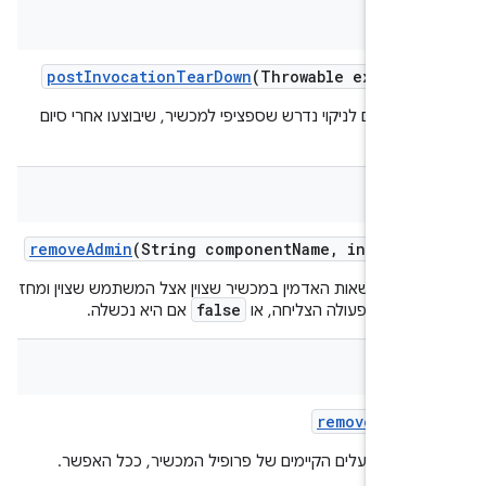
v
post
Invocation
Tear
Down
(Throwable excepti
 נוספים לניקוי נדרש שספציפי למכשיר, שיבוצעו אחרי סיום
לה.
bool
remove
Admin
(String component
Name
,
int user
את הרשאות האדמין במכשיר שצוין אצל המשתמש שצוין ומחזיר
false
t
אם הפעולה הצליחה, או
אם היא נכשלה.
v
remove
Owner
כל הבעלים הקיימים של פרופיל המכשיר, ככל האפשר.