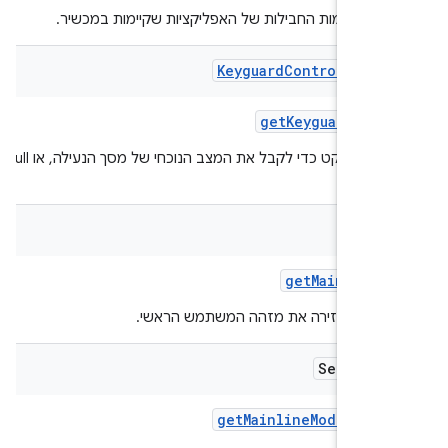
 של שמות החבילות של האפליקציות שקיימות במכשיר.
Keyguard
Controller
St
get
Keyguard
Stat
מחזירה אובייקט כדי לקבל את המצב הנוכחי של מסך הנעילה, או null אם
שרי.
Inte
get
Main
User
I
קציה מחזירה את מזהה המשתמש הראשי.
Set<Stri
get
Mainline
Module
Inf