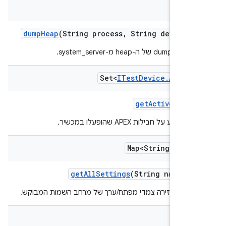
F
dump
Heap
(String process
,
String device
Pa
של ה-heap מ-system_server.
Set<
ITest
Device
.
Apex
In
get
Active
Apexe
ידע על חבילות APEX שהופעלו במכשיר.
Map<String
,
Stri
get
All
Settings
(String namespa
קציה מחזירה צמדי מפתח/ערך של מרחב השמות המבוקש.
Str