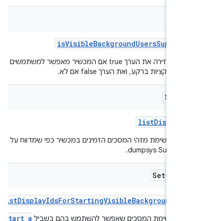
bool
is
Visible
Background
Users
Supporte
הפונקציה מחזירה את הערך true אם המכשיר מאפשר למשתמשים
 אפליקציות ברקע, ואת הערך false אם לא.
Set<Lo
list
Display
Id
ם את רשימת מזהי המסכים הזמינים במכשיר כפי שמדווח על ידי
dumpsys SurfaceFli
Set<Integ
list
Display
Ids
For
Starting
Visible
Background
User
start a
 את רשימת המסכים שאפשר להשתמש בהם בשביל