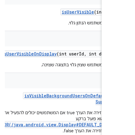
is
User
Visible
(int user
 אם המשתמש הנתון גלוי.
bool
is
User
Visible
On
Display
(int user
Id
,
int display
 אם המשתמש שצוין גלוי בתצוגה שצוינה.
bool
is
Visible
Background
Users
On
Default
Dis
Supporte
הפונקציה מחזירה את הערך true אם המשתמשים יכולים להפעיל את
יר כשהוא פועל ברקע
ERROR(/java.android.view.Display#DEFAULT_DISPLA
,
יא מחזירה את הערך false.