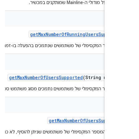
על מודולי ה-Mainline שמותקנים במכשיר.
get
Max
Number
Of
Running
Users
Supporte
 המספר המקסימלי של משתמשים שנתמכים בהפעלה בו-זמנית.
get
Max
Number
Of
Users
Supported
(String user
Ty
ר המספר המקסימלי של משתמשים נתמכים מסוג משתמש ספציפי.
get
Max
Number
Of
Users
Supporte
ים את המספר המקסימלי של משתמשים שניתן להוסיף, לא כולל
ם.