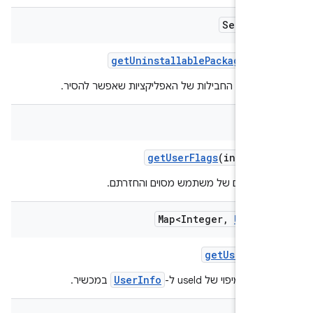
Set<Stri
get
Uninstallable
Package
Name
ת שמות החבילות של האפליקציות שאפשר להסיר.
get
User
Flags
(int user
ש הדגלים של משתמש מסוים והחזרתם.
Map<Integer
,
User
In
get
User
Info
UserInfo
ת המיפוי של useId ל-
במכשיר.