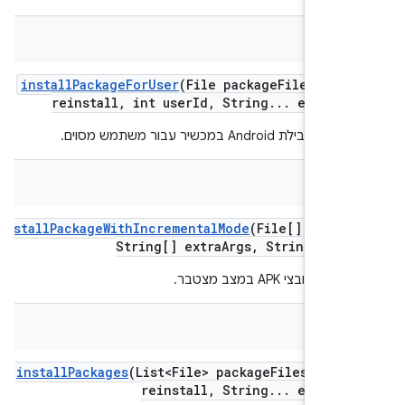
Str
install
Package
For
User
(File package
File
,
bool
reinstall
,
int user
Id
,
String
.
.
.
extra
Ar
ת Android במכשיר עבור משתמש מסוים.
bool
install
Package
With
Incremental
Mode
(File[] apk
Fi
String[] extra
Args
,
String user
קובצי APK במצב מצטבר.
Str
install
Packages
(List<File> package
Files
,
bool
reinstall
,
String
.
.
.
extra
Ar