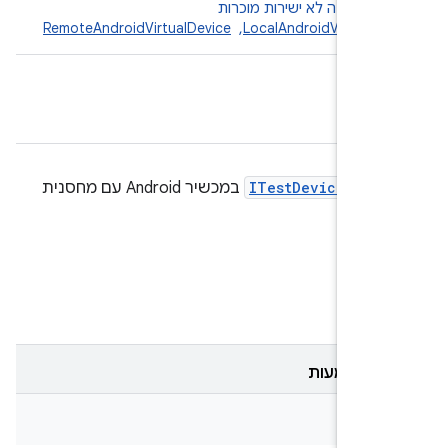
ת משנה לא ישירות מוכרות
LocalAndroidVirtualD
, ‏
RemoteAndroidVirtualDevice
 של
ITestDevice
במכשיר Android עם מחסנית
ם
ת מוטמעות
cl