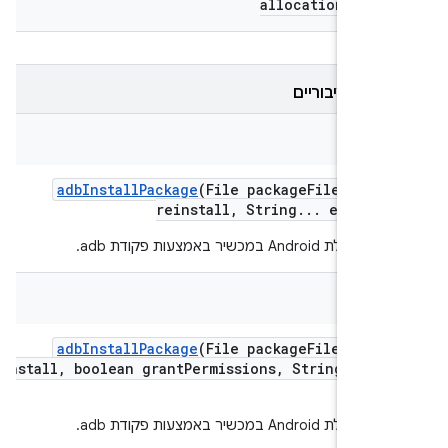
allocation
Monit
 ציבוריים
Str
adb
Install
Package
(File package
File
,
bool
reinstall
,
String
.
.
.
extra
Ar
Androi במכשיר באמצעות פקודת adb.
Str
adb
Install
Package
(File package
File
,
bool
reinstall
,
boolean grant
Permissions
,
String
.
.
.
ex
Ar
Androi במכשיר באמצעות פקודת adb.