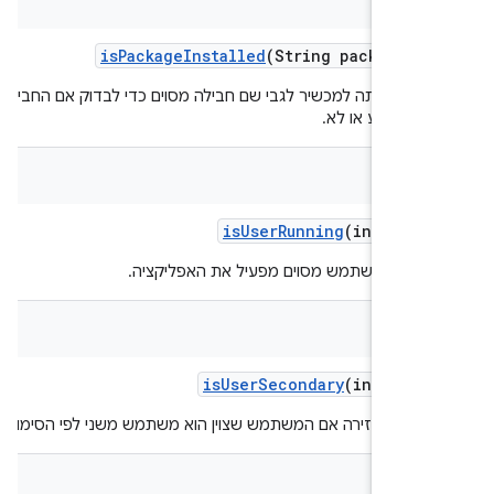
is
Package
Installed
(String package
Na
 שאילתה למכשיר לגבי שם חבילה מסוים כדי לבדוק אם החבילה
ת כרגע או לא.
bool
is
User
Running
(int user
ים אם משתמש מסוים מפעיל את האפליקציה.
bool
is
User
Secondary
(int user
ציה מחזירה אם המשתמש שצוין הוא משתמש משני לפי הסימון שלו.
bool