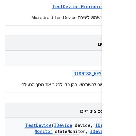
Test
Device
.
Microdroid
Buil
ה שמשמש ליצירת Microdroid TestDevice.
ם קבועים
Str
DISMISS
_
KEYGUARD
_
ות שאפשר להשתמש בהן כדי לסגור את מסך הנעילה.
constr ציבוריים
Test
Device
(
IDevice
device
,
IDevice
S
Monitor
state
Monitor
,
IDevice
Mon