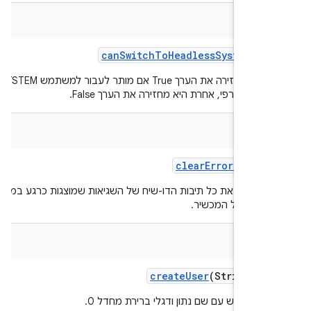
bool
can
Switch
To
Headless
System
Use
הפונקציה מחזירה את הערך True אם מותר לעבור למשתמש SYSTEM
משק גרפי, אחרת היא מחזירה את הערך False.
bool
clear
Error
Dialog
 לסגור את כל תיבות הדו-שיח של השגיאות שמוצגות כרגע בממשק
מש של המכשיר.
create
User
(String na
ם משתמש עם שם נתון ודגלי ברירת מחדל 0.