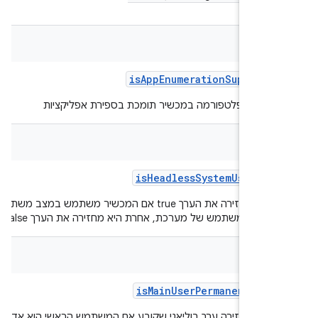
bool
is
App
Enumeration
Supporte
ה אם הפלטפורמה במכשיר תומכת בספירת אפליקציות
bool
is
Headless
System
User
Mod
הפונקציה מחזירה את הערך true אם המכשיר משתמש במצב משתמש
משק משתמש של מערכת, אחרת היא מחזירה את הערך false.
bool
is
Main
User
Permanent
Admi
ציה מחזירה ערך בוליאני שקובע אם המשתמש הראשי הוא אדמין