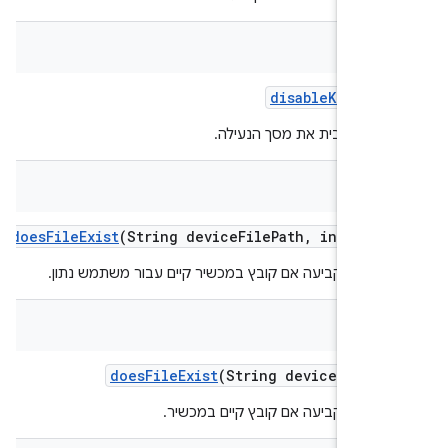
v
disable
Keyguar
נות להשבית את מסך הנעילה.
bool
does
File
Exist
(String device
File
Path
,
int user
עזר לקביעה אם קובץ במכשיר קיים עבור משתמש נתון.
bool
does
File
Exist
(String device
File
Pa
עזר לקביעה אם קובץ קיים במכשיר.