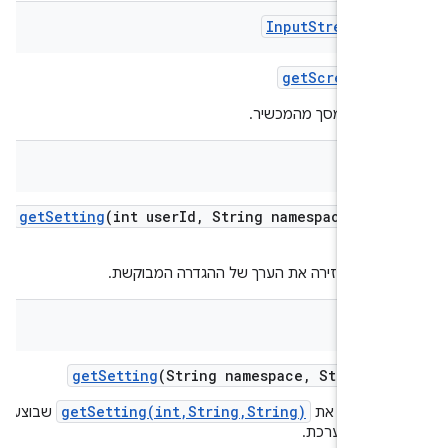
Input
Stream
Sou
get
Screensho
 צילום מסך מהמכשיר.
Str
get
Setting
(int user
Id
,
String namespace
,
Str
k
קציה מחזירה את הערך של ההגדרה המבוקשת.
Str
get
Setting
(String namespace
,
String k
getSetting(int,String,String)
 לראות את
שבוצעה על
ש המערכת.