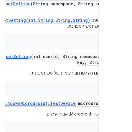
set
Setting
(String namespace
,
String key
,
Str
val
setSetting(int,String,String,String)
 לראות את
עה על משתמש המערכת.
v
set
Setting
(int user
Id
,
String namespace
,
Str
key
,
String val
פים ערך הגדרה למרחב השמות של משתמש נתון.
v
shutdown
Microdroid
(
ITest
Device
microdroid
Devi
יר Microdroid, אם הוא קיים.
bool