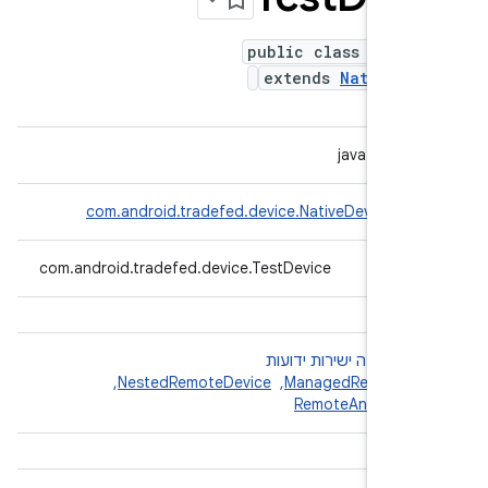
public class TestD
extends
NativeDe
java.lang.O
com.android.tradefed.device.NativeDevice
com.android.tradefed.device.TestDevice
↳
ת משנה ישירות ידועות
ManagedRemoteDe
, ‏
NestedRemoteDevice
, ‏
RemoteAndroidDe