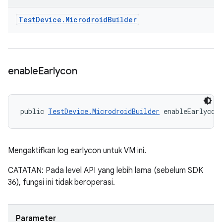
Test
Device
.
Microdroid
Builder
enable
Earlycon
public 
TestDevice.MicrodroidBuilder
 enableEarlycon
Mengaktifkan log earlycon untuk VM ini.
CATATAN: Pada level API yang lebih lama (sebelum SDK
36), fungsi ini tidak beroperasi.
Parameter