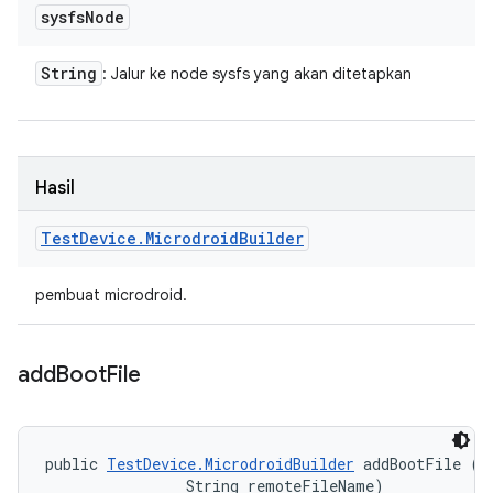
sysfs
Node
String
: Jalur ke node sysfs yang akan ditetapkan
Hasil
Test
Device
.
Microdroid
Builder
pembuat microdroid.
add
Boot
File
public 
TestDevice.MicrodroidBuilder
 addBootFile (Fi
                String remoteFileName)