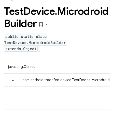
Test
Device
.
Microdroid
Builder
public static class
TestDevice.MicrodroidBuilder
extends Object
java.lang.Object
↳
com.android.tradefed.device.TestDevice.MicrodroidBu