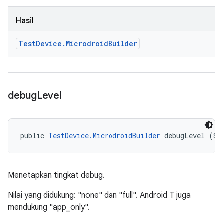
Hasil
Test
Device
.
Microdroid
Builder
debug
Level
public 
TestDevice.MicrodroidBuilder
 debugLevel (St
Menetapkan tingkat debug.
Nilai yang didukung: "none" dan "full". Android T juga
mendukung "app_only".