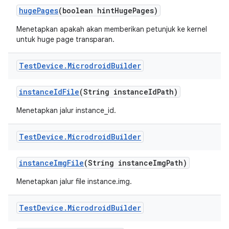
huge
Pages
(boolean hint
Huge
Pages)
Menetapkan apakah akan memberikan petunjuk ke kernel
untuk huge page transparan.
Test
Device
.
Microdroid
Builder
instance
Id
File
(String instance
Id
Path)
Menetapkan jalur instance_id.
Test
Device
.
Microdroid
Builder
instance
Img
File
(String instance
Img
Path)
Menetapkan jalur file instance.img.
Test
Device
.
Microdroid
Builder