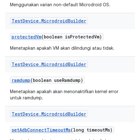
Menggunakan varian non-default Microdroid OS.
Test
Device
.
Microdroid
Builder
protected
Vm
(boolean is
Protected
Vm)
Menetapkan apakah VM akan dilindungi atau tidak.
Test
Device
.
Microdroid
Builder
ramdump
(boolean use
Ramdump)
Menetapkan apakah akan menonaktifkan kernel error
untuk ramdump.
Test
Device
.
Microdroid
Builder
set
Adb
Connect
Timeout
Ms
(long timeout
Ms)