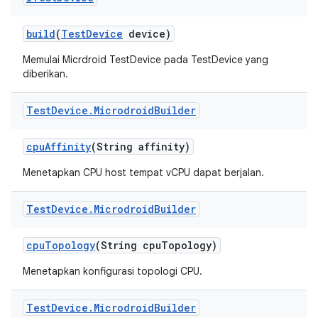
build
(
Test
Device
device)
Memulai Micrdroid TestDevice pada TestDevice yang
diberikan.
Test
Device
.
Microdroid
Builder
cpu
Affinity
(String affinity)
Menetapkan CPU host tempat vCPU dapat berjalan.
Test
Device
.
Microdroid
Builder
cpu
Topology
(String cpu
Topology)
Menetapkan konfigurasi topologi CPU.
Test
Device
.
Microdroid
Builder