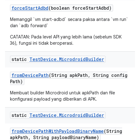
force
Start
Adbd
(boolean force
Start
Adbd)
Memanggil `vm start-adbd` secara paksa antara `vm run`
dan `adb forward`
CATATAN: Pada level API yang lebih lama (sebelum SDK
36), fungsi ini tidak beroperasi.
static
Test
Device
.
Microdroid
Builder
from
Device
Path
(String apk
Path
,
String config
Path)
Membuat builder Microdroid untuk apkPath dan file
konfigurasi payload yang diberikan di APK.
static
Test
Device
.
Microdroid
Builder
from
Device
Path
With
Payload
Binary
Name
(String
apk
Path
,
String payload
Binary
Name)