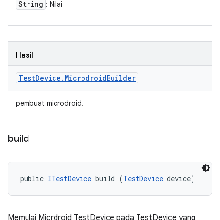
String
: Nilai
Hasil
Test
Device
.
Microdroid
Builder
pembuat microdroid.
build
public 
ITestDevice
 build (
TestDevice
 device)
Memulai Micrdroid TestDevice pada TestDevice yang