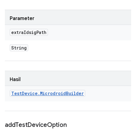
Parameter
extra
Idsig
Path
String
Hasil
Test
Device
.
Microdroid
Builder
add
Test
Device
Option