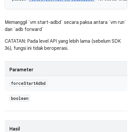
Memanggil `vm start-adbd` secara paksa antara `vm run`
dan `adb forward`
CATATAN: Pada level API yang lebih lama (sebelum SDK
36), fungsi ini tidak beroperasi.
Parameter
force
Start
Adbd
boolean
Hasil