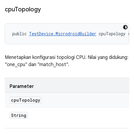
cpu
Topology
public 
TestDevice.MicrodroidBuilder
 cpuTopology (S
Menetapkan konfigurasi topologi CPU. Nilai yang didukung:
"one_cpu" dan "match_host".
Parameter
cpu
Topology
String