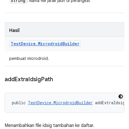
String
: Nama file jarak jauh di perangkat
Hasil
Test
Device
.
Microdroid
Builder
pembuat microdroid.
add
Extra
Idsig
Path
public 
TestDevice.MicrodroidBuilder
 addExtraIdsigP
Menambahkan file idsig tambahan ke daftar.