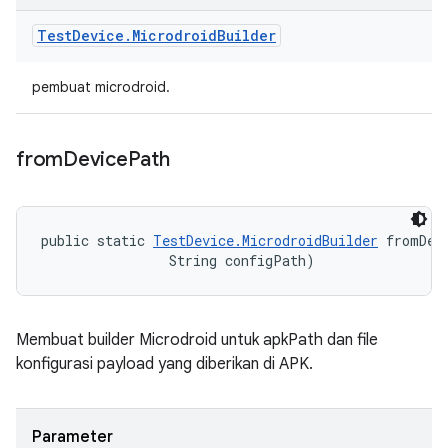
Test
Device
.
Microdroid
Builder
pembuat microdroid.
from
Device
Path
public static 
TestDevice.MicrodroidBuilder
 fromDev
                String configPath)
Membuat builder Microdroid untuk apkPath dan file
konfigurasi payload yang diberikan di APK.
Parameter