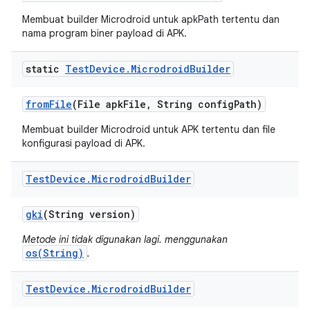
Membuat builder Microdroid untuk apkPath tertentu dan
nama program biner payload di APK.
static
Test
Device
.
Microdroid
Builder
from
File
(File apk
File
,
String config
Path)
Membuat builder Microdroid untuk APK tertentu dan file
konfigurasi payload di APK.
Test
Device
.
Microdroid
Builder
gki
(String version)
Metode ini tidak digunakan lagi. menggunakan
os(String)
.
Test
Device
.
Microdroid
Builder