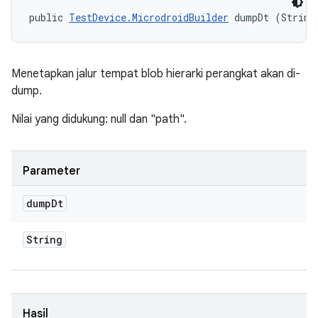
public 
TestDevice.MicrodroidBuilder
 dumpDt (String
Menetapkan jalur tempat blob hierarki perangkat akan di-
dump.
Nilai yang didukung: null dan "path".
Parameter
dump
Dt
String
Hasil