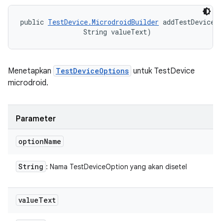
public 
TestDevice.MicrodroidBuilder
 addTestDeviceO
                String valueText)
Menetapkan
TestDeviceOptions
untuk TestDevice
microdroid.
Parameter
option
Name
String
: Nama TestDeviceOption yang akan disetel
value
Text