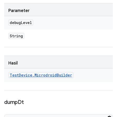
Parameter
debug
Level
String
Hasil
Test
Device
.
Microdroid
Builder
dump
Dt