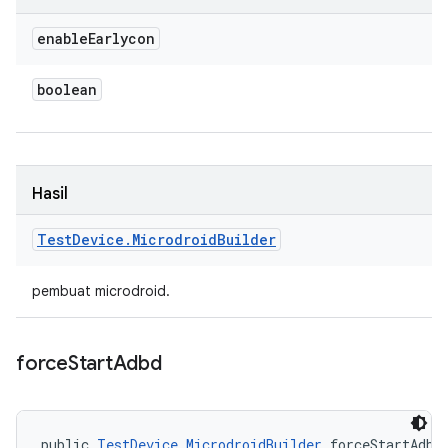
enable
Earlycon
boolean
Hasil
Test
Device
.
Microdroid
Builder
pembuat microdroid.
force
Start
Adbd
public 
TestDevice.MicrodroidBuilder
 forceStartAdbd