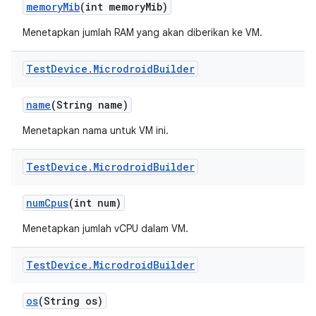
memory
Mib
(int memory
Mib)
Menetapkan jumlah RAM yang akan diberikan ke VM.
Test
Device
.
Microdroid
Builder
name
(String name)
Menetapkan nama untuk VM ini.
Test
Device
.
Microdroid
Builder
num
Cpus
(int num)
Menetapkan jumlah vCPU dalam VM.
Test
Device
.
Microdroid
Builder
os
(String os)