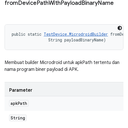
from
Device
Path
With
Payload
Binary
Name
public static 
TestDevice.MicrodroidBuilder
 fromDev
                String payloadBinaryName)
Membuat builder Microdroid untuk apkPath tertentu dan
nama program biner payload di APK.
Parameter
apk
Path
String