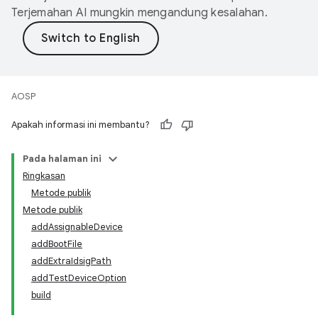
Terjemahan AI mungkin mengandung kesalahan.
AOSP
Apakah informasi ini membantu?
Pada halaman ini
Ringkasan
Metode publik
Metode publik
addAssignableDevice
addBootFile
addExtraIdsigPath
addTestDeviceOption
build