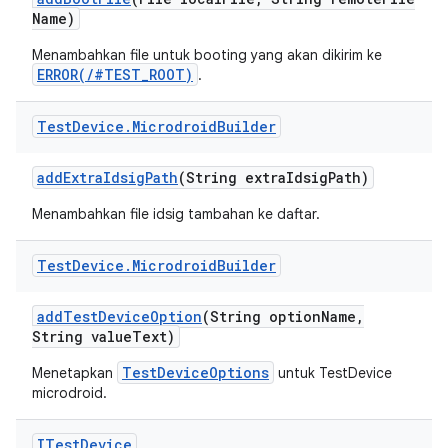
Name)
Menambahkan file untuk booting yang akan dikirim ke
ERROR(/#TEST_ROOT)
.
Test
Device
.
Microdroid
Builder
add
Extra
Idsig
Path
(String extra
Idsig
Path)
Menambahkan file idsig tambahan ke daftar.
Test
Device
.
Microdroid
Builder
add
Test
Device
Option
(String option
Name
,
String value
Text)
TestDeviceOptions
Menetapkan
untuk TestDevice
microdroid.
ITest
Device