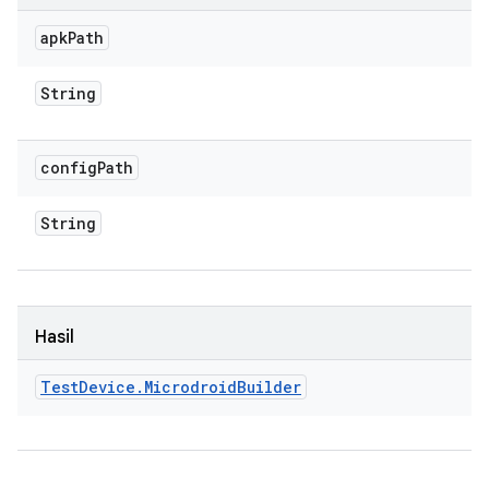
apk
Path
String
config
Path
String
Hasil
Test
Device
.
Microdroid
Builder