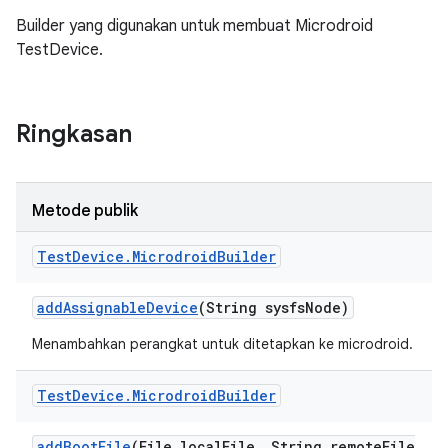
Builder yang digunakan untuk membuat Microdroid
TestDevice.
Ringkasan
Metode publik
Test
Device
.
Microdroid
Builder
add
Assignable
Device
(String sysfs
Node)
Menambahkan perangkat untuk ditetapkan ke microdroid.
Test
Device
.
Microdroid
Builder
add
Boot
File
(File local
File
,
String remote
File