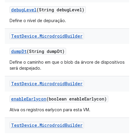
debug
Level
(String debug
Level)
Define o nível de depuração.
Test
Device
.
Microdroid
Builder
dump
Dt
(String dump
Dt)
Define o caminho em que o blob da árvore de dispositivos
será despejado.
Test
Device
.
Microdroid
Builder
enable
Earlycon
(boolean enable
Earlycon)
Ativa os registros earlycon para esta VM.
Test
Device
.
Microdroid
Builder