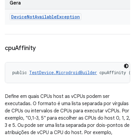
Gera
Device
Not
Available
Exception
cpu
Affinity
public 
TestDevice.MicrodroidBuilder
 cpuAffinity (S
Define em quais CPUs host as vCPUs podem ser
executadas. O formato é uma lista separada por vírgulas
de CPUs ou intervalos de CPUs para executar vCPUs. Por
exemplo, "0,1-3, 5" para escolher as CPUs do host 0, 1, 2,
3 e 5. Ou pode ser uma lista separada por dois-pontos de
atribuições de vCPU a CPU do host. Por exemplo,