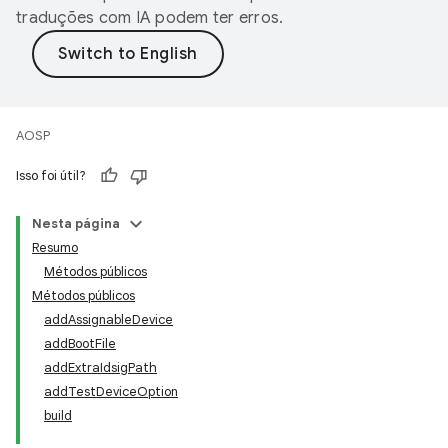
traduções com IA podem ter erros.
AOSP
Isso foi útil?
Nesta página
Resumo
Métodos públicos
Métodos públicos
addAssignableDevice
addBootFile
addExtraIdsigPath
addTestDeviceOption
build