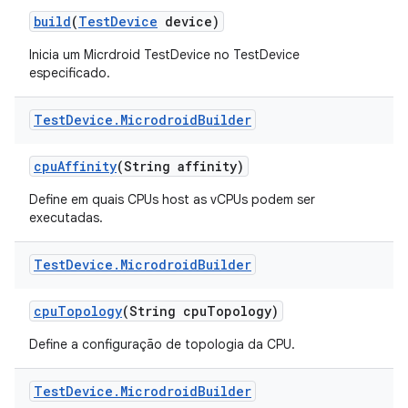
build
(
Test
Device
device)
Inicia um Micrdroid TestDevice no TestDevice
especificado.
Test
Device
.
Microdroid
Builder
cpu
Affinity
(String affinity)
Define em quais CPUs host as vCPUs podem ser
executadas.
Test
Device
.
Microdroid
Builder
cpu
Topology
(String cpu
Topology)
Define a configuração de topologia da CPU.
Test
Device
.
Microdroid
Builder