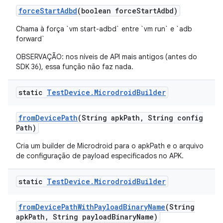
force
Start
Adbd
(boolean force
Start
Adbd)
Chama à força `vm start-adbd` entre `vm run` e `adb
forward`
OBSERVAÇÃO: nos níveis de API mais antigos (antes do
SDK 36), essa função não faz nada.
static
Test
Device
.
Microdroid
Builder
from
Device
Path
(String apk
Path
,
String config
Path)
Cria um builder de Microdroid para o apkPath e o arquivo
de configuração de payload especificados no APK.
static
Test
Device
.
Microdroid
Builder
from
Device
Path
With
Payload
Binary
Name
(String
apk
Path
,
String payload
Binary
Name)