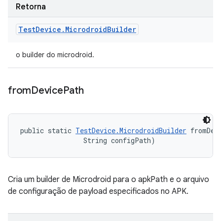
Retorna
Test
Device
.
Microdroid
Builder
o builder do microdroid.
from
Device
Path
public static 
TestDevice.MicrodroidBuilder
 fromDev
                String configPath)
Cria um builder de Microdroid para o apkPath e o arquivo
de configuração de payload especificados no APK.