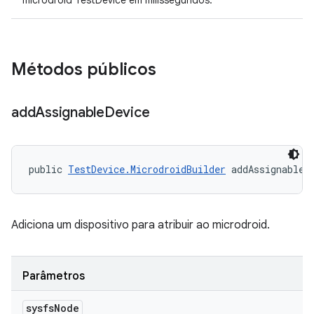
microdroid TestDevice em milissegundos.
Métodos públicos
add
Assignable
Device
public 
TestDevice.MicrodroidBuilder
 addAssignableD
Adiciona um dispositivo para atribuir ao microdroid.
Parâmetros
sysfs
Node