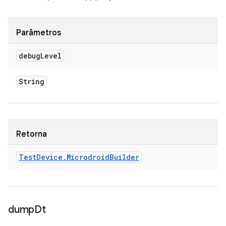
Parâmetros
debug
Level
String
Retorna
Test
Device
.
Microdroid
Builder
dump
Dt