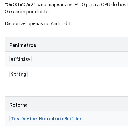
"0=0:1=1:2=2" para mapear a vCPU 0 para a CPU do host
0 e assim por diante.
Disponível apenas no Android T.
Parâmetros
affinity
String
Retorna
Test
Device
.
Microdroid
Builder