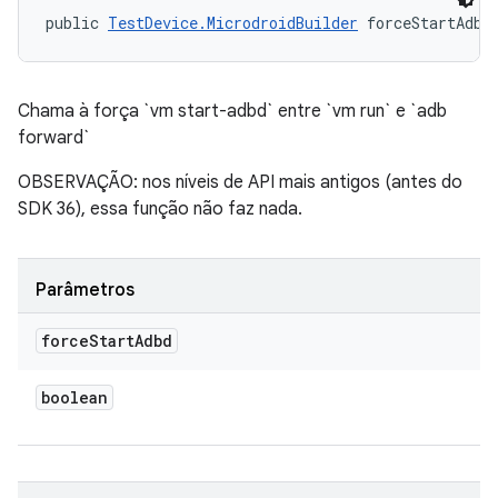
public 
TestDevice.MicrodroidBuilder
 forceStartAdbd
Chama à força `vm start-adbd` entre `vm run` e `adb
forward`
OBSERVAÇÃO: nos níveis de API mais antigos (antes do
SDK 36), essa função não faz nada.
Parâmetros
force
Start
Adbd
boolean