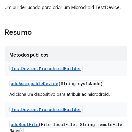
Um builder usado para criar um Microdroid TestDevice.
Resumo
Métodos públicos
Test
Device
.
Microdroid
Builder
add
Assignable
Device
(String sysfs
Node)
Adiciona um dispositivo para atribuir ao microdroid.
Test
Device
.
Microdroid
Builder
add
Boot
File
(File local
File
,
String remote
File
Name)