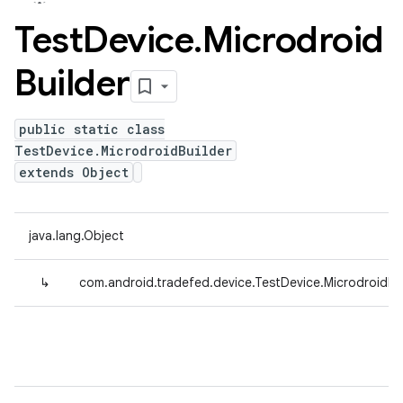
Test
Device
.
Microdroid
Builder
public static class
TestDevice.MicrodroidBuilder
extends Object
java.lang.Object
↳
com.android.tradefed.device.TestDevice.MicrodroidBu