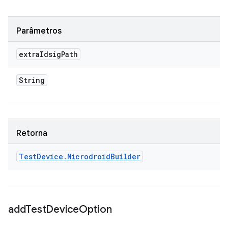
Parâmetros
extra
Idsig
Path
String
Retorna
Test
Device
.
Microdroid
Builder
add
Test
Device
Option