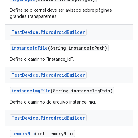
Define se o kernel deve ser avisado sobre páginas
grandes transparentes.
Test
Device
.
Microdroid
Builder
instance
Id
File
(String instance
Id
Path)
Define o caminho "instance_id".
Test
Device
.
Microdroid
Builder
instance
Img
File
(String instance
Img
Path)
Define o caminho do arquivo instance.img.
Test
Device
.
Microdroid
Builder
memory
Mib
(int memory
Mib)