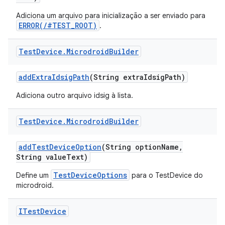
Adiciona um arquivo para inicialização a ser enviado para
ERROR(/#TEST_ROOT)
.
Test
Device
.
Microdroid
Builder
add
Extra
Idsig
Path
(String extra
Idsig
Path)
Adiciona outro arquivo idsig à lista.
Test
Device
.
Microdroid
Builder
add
Test
Device
Option
(String option
Name
,
String value
Text)
TestDeviceOptions
Define um
para o TestDevice do
microdroid.
ITest
Device