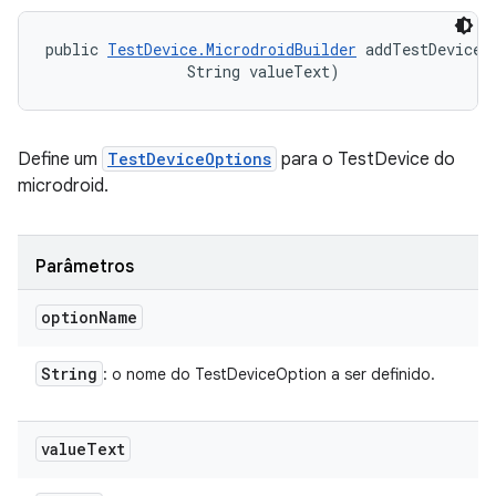
public 
TestDevice.MicrodroidBuilder
 addTestDeviceO
                String valueText)
Define um
TestDeviceOptions
para o TestDevice do
microdroid.
Parâmetros
option
Name
String
: o nome do TestDeviceOption a ser definido.
value
Text