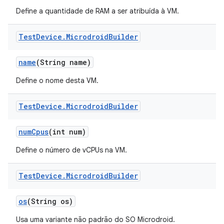
Define a quantidade de RAM a ser atribuída à VM.
Test
Device
.
Microdroid
Builder
name
(String name)
Define o nome desta VM.
Test
Device
.
Microdroid
Builder
num
Cpus
(int num)
Define o número de vCPUs na VM.
Test
Device
.
Microdroid
Builder
os
(String os)
Usa uma variante não padrão do SO Microdroid.