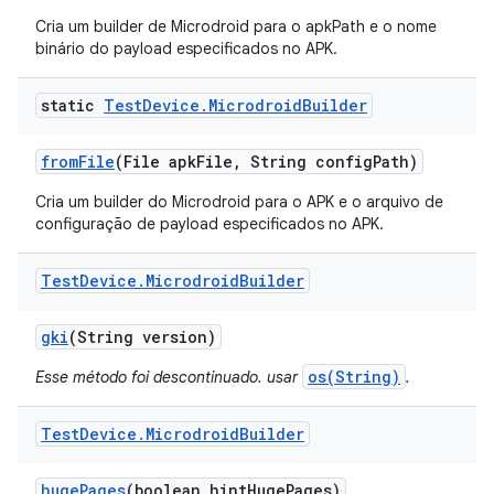
Cria um builder de Microdroid para o apkPath e o nome
binário do payload especificados no APK.
static
Test
Device
.
Microdroid
Builder
from
File
(File apk
File
,
String config
Path)
Cria um builder do Microdroid para o APK e o arquivo de
configuração de payload especificados no APK.
Test
Device
.
Microdroid
Builder
gki
(String version)
os(String)
Esse método foi descontinuado. usar
.
Test
Device
.
Microdroid
Builder
huge
Pages
(boolean hint
Huge
Pages)