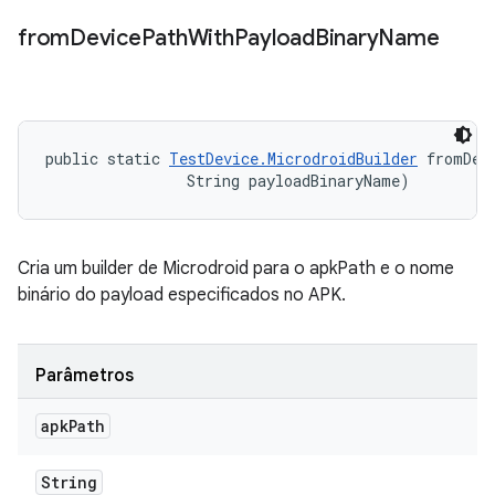
from
Device
Path
With
Payload
Binary
Name
public static 
TestDevice.MicrodroidBuilder
 fromDev
                String payloadBinaryName)
Cria um builder de Microdroid para o apkPath e o nome
binário do payload especificados no APK.
Parâmetros
apk
Path
String