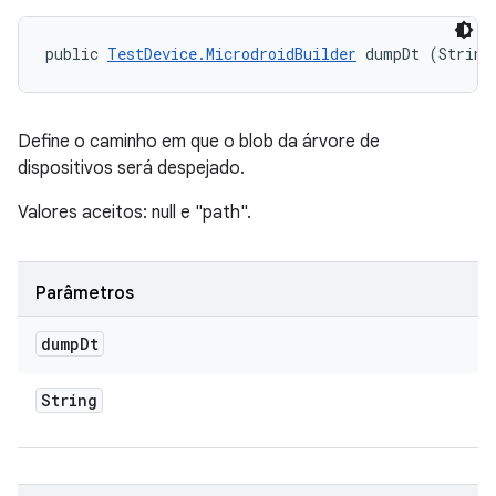
public 
TestDevice.MicrodroidBuilder
 dumpDt (String
Define o caminho em que o blob da árvore de
dispositivos será despejado.
Valores aceitos: null e "path".
Parâmetros
dump
Dt
String