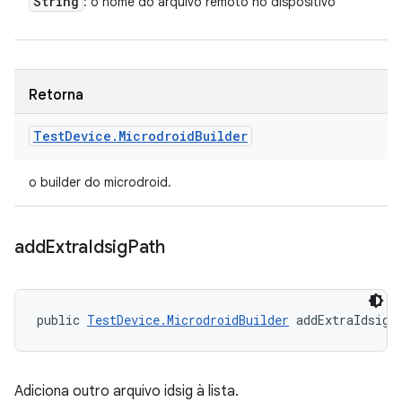
String
: o nome do arquivo remoto no dispositivo
Retorna
Test
Device
.
Microdroid
Builder
o builder do microdroid.
add
Extra
Idsig
Path
public 
TestDevice.MicrodroidBuilder
 addExtraIdsigP
Adiciona outro arquivo idsig à lista.