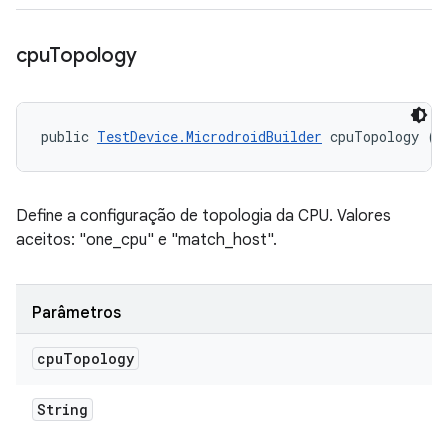
cpu
Topology
public 
TestDevice.MicrodroidBuilder
 cpuTopology (S
Define a configuração de topologia da CPU. Valores
aceitos: "one_cpu" e "match_host".
Parâmetros
cpu
Topology
String