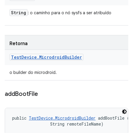
String
: o caminho para o nó sysfs a ser atribuído
Retorna
Test
Device
.
Microdroid
Builder
o builder do microdroid.
add
Boot
File
public 
TestDevice.MicrodroidBuilder
 addBootFile (Fi
                String remoteFileName)