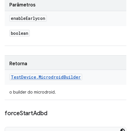
Parâmetros
enable
Earlycon
boolean
Retorna
Test
Device
.
Microdroid
Builder
o builder do microdroid.
force
Start
Adbd