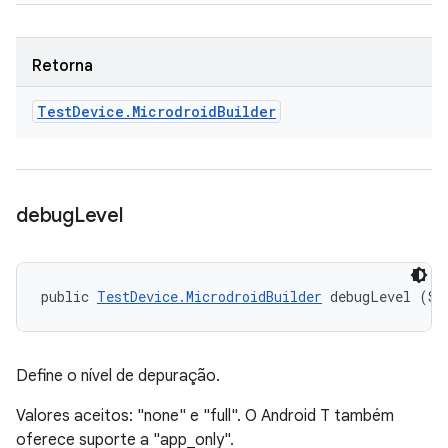
Retorna
Test
Device
.
Microdroid
Builder
debug
Level
public 
TestDevice.MicrodroidBuilder
 debugLevel (St
Define o nível de depuração.
Valores aceitos: "none" e "full". O Android T também
oferece suporte a "app_only".