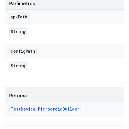
Parâmetros
apk
Path
String
config
Path
String
Retorna
Test
Device
.
Microdroid
Builder