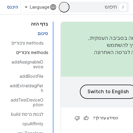
/
היכנס
בדף הזה
סיכום
פורמה בסביבה העסקית,
‫methods ציבוריים
ברבעון השני וברבעון הרביעי. כדי ליצור ולתרום ל-AOSP, צריך להשתמש
ד יפנה לגרסה האחרונה
‫methods ציבוריים
addAssignableD
evice
addBootFile
addExtraIdsigPat
h
addTestDeviceO
ption
לבנות גרסת build
המידע עזר לך?
cpuAffinity