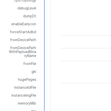
cpuTopology
debugLevel
dumpDt
enableEarlycon
forceStartAdbd
fromDevicePath
fromDevicePath
WithPayloadBina
ryName
fromFile
gki
hugePages
instanceIdFile
instanceImgFile
memoryMib