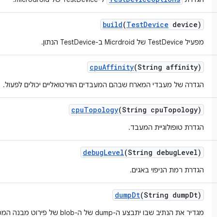
build
(
Test
Device
device)
מפעיל TestDevice של Micrdroid ב-TestDevice הנתון.
cpu
Affinity
(String affinity)
הגדרה של מעבדי המארח שבהם המעבדים הווירטואליים יכולים לפעול.
cpu
Topology
(String cpu
Topology)
הגדרת טופולוגיית המעבד.
debug
Level
(String debug
Level)
הגדרת רמת הניפוי באגים.
dump
Dt
(String dump
Dt)
מגדיר את הנתיב שבו יתבצע ה-dump של ה-blob של פירוט מבנה המכשיר (DT).