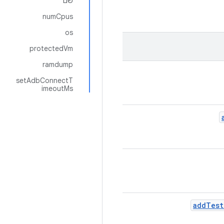
שם
numCpus
os
protectedVm
ramdump
setAdbConnectT
imeoutMs
add
Test