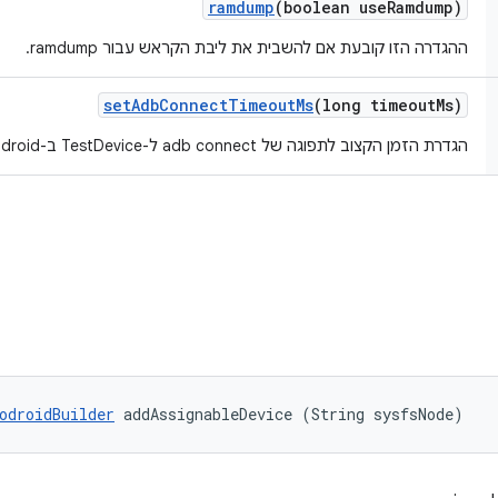
ramdump
(boolean use
Ramdump)
ההגדרה הזו קובעת אם להשבית את ליבת הקראש עבור ramdump.
set
Adb
Connect
Timeout
Ms
(long timeout
Ms)
הגדרת הזמן הקצוב לתפוגה של adb connect ל-TestDevice ב-microdroid באלפיות השנייה.
odroidBuilder
 addAssignableDevice (String sysfsNode)