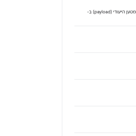
יוצר כלי ליצירת Microdroid עבור קובץ ה-APK הנתון וקובץ התצורה של מטען הייעודי (payload) ב-