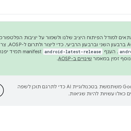
 2026, כדי להתאים למודל הפיתוח היציב שלנו ולשמור על יציבות הפלט
נפרסם קוד מקור ב-AOSP 
andr
. הענף
android-latest-release
manifest תמי
שינויים ב-AOSP
.
‫Google משתמשת בטכנולוגיית AI כדי לתרגם תוכן לשפה
 כאלו עשויות להיות שגיאות.