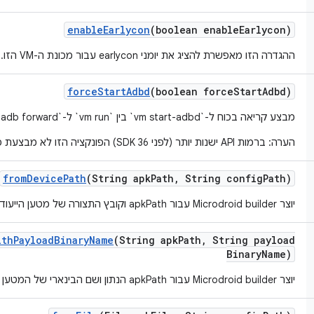
enable
Earlycon
(boolean enable
Earlycon)
ההגדרה הזו מאפשרת להציג את יומני earlycon עבור מכונת ה-VM הזו.
force
Start
Adbd
(boolean force
Start
Adbd)
מבצע קריאה בכוח ל-`vm start-adbd` בין `vm run` ל-`adb forward`
הערה: ברמות API ישנות יותר (לפני SDK 36) הפונקציה הזו לא מבצעת פעולה.
from
Device
Path
(String apk
Path
,
String config
Path)
יוצר Microdroid builder עבור apkPath וקובץ התצורה של מטען הייעודי (payload) ב-APK.
ith
Payload
Binary
Name
(String apk
Path
,
String payload
Binary
Name)
יוצר Microdroid builder עבור apkPath הנתון ושם הבינארי של המטען הייעודי (payload) ב-APK.