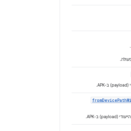
from
Device
Path
W