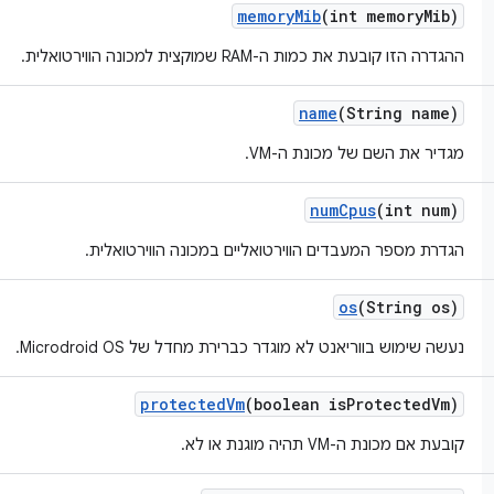
memory
Mib
(int memory
Mib)
ההגדרה הזו קובעת את כמות ה-RAM שמוקצית למכונה הווירטואלית.
name
(String name)
מגדיר את השם של מכונת ה-VM.
num
Cpus
(int num)
הגדרת מספר המעבדים הווירטואליים במכונה הווירטואלית.
os
(String os)
נעשה שימוש בווריאנט לא מוגדר כברירת מחדל של Microdroid OS.
protected
Vm
(boolean is
Protected
Vm)
קובעת אם מכונת ה-VM תהיה מוגנת או לא.