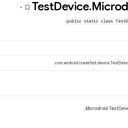
Test
Device
.
Microd
public static class Test
com.android.tradefed.device.TestDevic