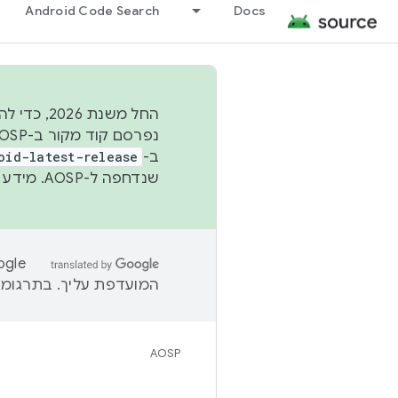
Android Code Search
Docs
החל משנת
ב-
oid-latest-release
שנדחפה ל-AOSP. מידע נוסף זמין במאמר
המועדפת עליך. בתרגומים
AOSP