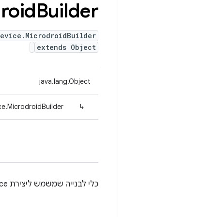
roid
Builder
Device.MicrodroidBuilder
extends Object
java.lang.Object
e.MicrodroidBuilder
↳
כלי לבנייה שמשמש ליצירת Microdroid TestDevice.