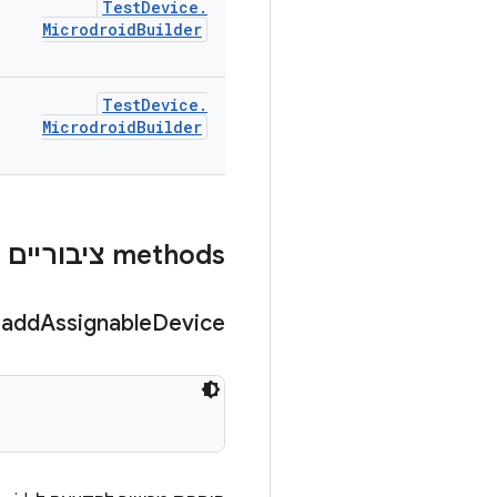
Test
Device
.
Microdroid
Builder
Test
Device
.
Microdroid
Builder
‫methods ציבוריים
add
Assignable
Device