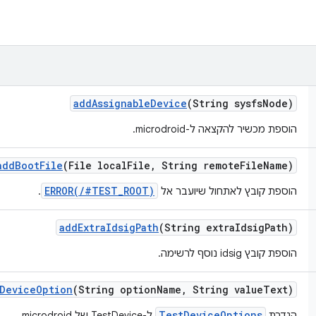
add
Assignable
Device
(String sysfs
Node)
הוספת מכשיר להקצאה ל-microdroid.
add
Boot
File
(File local
File
,
String remote
File
Name)
ERROR(/#TEST_ROOT)
הוספת קובץ לאתחול שיועבר אל
.
add
Extra
Idsig
Path
(String extra
Idsig
Path)
הוספת קובץ idsig נוסף לרשימה.
Device
Option
(String option
Name
,
String value
Text)
TestDeviceOptions
הגדרת
ל-TestDevice של microdroid.