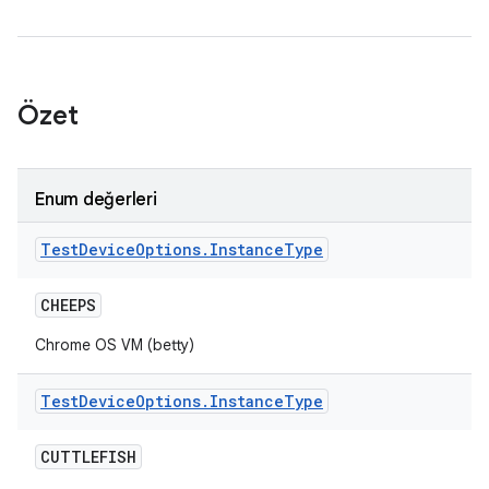
Özet
Enum değerleri
Test
Device
Options
.
Instance
Type
CHEEPS
Chrome OS VM (betty)
Test
Device
Options
.
Instance
Type
CUTTLEFISH