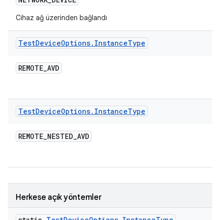
Cihaz ağ üzerinden bağlandı
Test
Device
Options
.
Instance
Type
REMOTE
_
AVD
Test
Device
Options
.
Instance
Type
REMOTE
_
NESTED
_
AVD
Herkese açık yöntemler
static
Test
Device
Options
.
Instance
Type