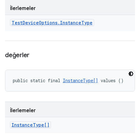
İlerlemeler
Test
Device
Options
.
Instance
Type
değerler
public static final 
InstanceType[]
 values ()
İlerlemeler
Instance
Type[]