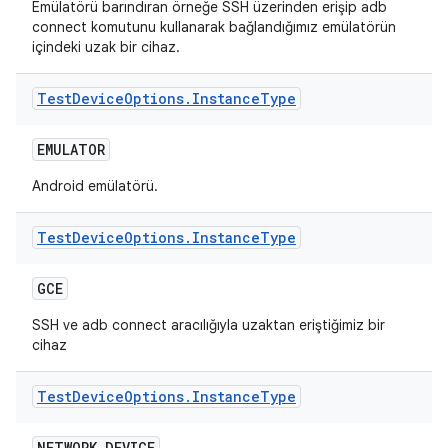
Emülatörü barındıran örneğe SSH üzerinden erişip adb
connect komutunu kullanarak bağlandığımız emülatörün
içindeki uzak bir cihaz.
Test
Device
Options
.
Instance
Type
EMULATOR
Android emülatörü.
Test
Device
Options
.
Instance
Type
GCE
SSH ve adb connect aracılığıyla uzaktan eriştiğimiz bir
cihaz
Test
Device
Options
.
Instance
Type
NETWORK
_
DEVICE