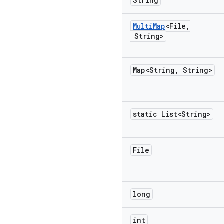
String
Multi
Map
<File
,
String>
Map<String
,
String>
static List<String>
File
long
int