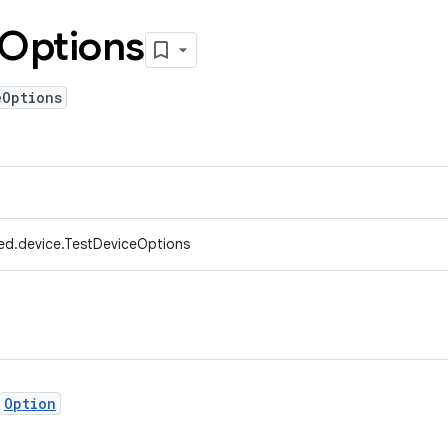
Options
eOptions
ed.device.TestDeviceOptions
Option