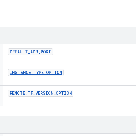
DEFAULT
_
ADB
_
PORT
INSTANCE
_
TYPE
_
OPTION
REMOTE
_
TF
_
VERSION
_
OPTION