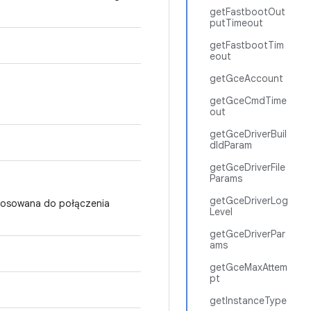
getFastbootOut
putTimeout
getFastbootTim
eout
getGceAccount
getGceCmdTime
out
getGceDriverBuil
dIdParam
getGceDriverFile
Params
getGceDriverLog
stosowana do połączenia
Level
getGceDriverPar
ams
getGceMaxAttem
pt
getInstanceType