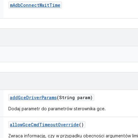
m
Adb
Connect
Wait
Time
add
Gce
Driver
Params
(String param)
Dodaj parametr do parametrów sterownika gce.
allow
Gce
Cmd
Timeout
Override
()
Zwraca informację, czy w przypadku obecności argumentów limi