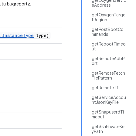
getOxygenServic
utu bugreportz.
eAddress
getOxygenTarge
tRegion
getPostBootCo
mmands
.
Instance
Type
type)
getRebootTimeo
ut
getRemoteAdbP
ort
getRemoteFetch
FilePattern
getRemoteTf
getServiceAccou
ntJsonKeyFile
getSnapuserdTi
meout
getSshPrivateKe
yPath