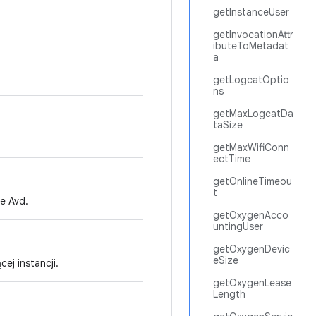
getInstanceUser
getInvocationAttr
ibuteToMetadat
a
getLogcatOptio
ns
getMaxLogcatDa
taSize
getMaxWifiConn
ectTime
getOnlineTimeou
t
e Avd.
getOxygenAcco
untingUser
getOxygenDevic
eSize
j instancji.
getOxygenLease
Length