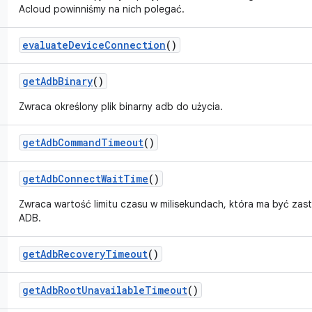
Acloud powinniśmy na nich polegać.
evaluate
Device
Connection
()
get
Adb
Binary
()
Zwraca określony plik binarny adb do użycia.
get
Adb
Command
Timeout
()
get
Adb
Connect
Wait
Time
()
Zwraca wartość limitu czasu w milisekundach, która ma być za
ADB.
get
Adb
Recovery
Timeout
()
get
Adb
Root
Unavailable
Timeout
()