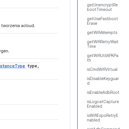
getUnencryptRe
bootTimeout
getUseFastboot
Erase
 tworzenia acloud.
getWifiAttempts
getWifiRetryWait
Time
ygen.
getWifiUtilAPKPa
th
stance
Type
type
,
isCmdWifiVirtual
isDisableKeyguar
d
isEnableAdbRoot
isLogcatCapture
Enabled
isWifiExpoRetryE
nabled