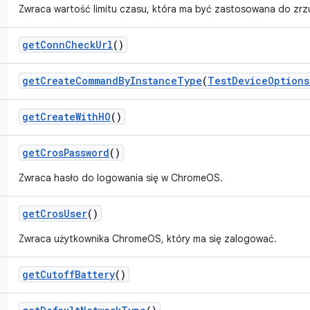
Zwraca wartość limitu czasu, która ma być zastosowana do zrz
get
Conn
Check
Url
()
get
Create
Command
By
Instance
Type
(
Test
Device
Options
get
Create
With
HO
()
get
Cros
Password
()
Zwraca hasło do logowania się w ChromeOS.
get
Cros
User
()
Zwraca użytkownika ChromeOS, który ma się zalogować.
get
Cutoff
Battery
()