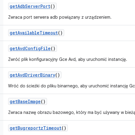
get
Adb
Server
Port
()
Zwraca port serwera adb powiązany z urządzeniem.
get
Available
Timeout
()
get
Avd
Config
File
()
Zwróć plik konfiguracyjny Gce Avd, aby uruchomić instancję.
get
Avd
Driver
Binary
()
Wróć do ścieżki do pliku binarnego, aby uruchomić instancję Gc
get
Base
Image
()
Zwraca nazwę obrazu bazowego, który ma być używany w bieżące
get
Bugreportz
Timeout
()