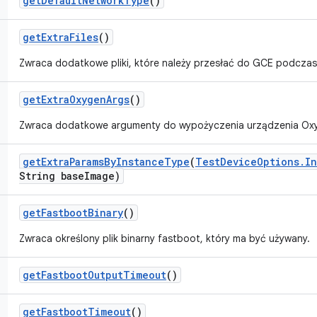
get
Default
Network
Type
()
get
Extra
Files
()
Zwraca dodatkowe pliki, które należy przesłać do GCE podczas
get
Extra
Oxygen
Args
()
Zwraca dodatkowe argumenty do wypożyczenia urządzenia Ox
get
Extra
Params
By
Instance
Type
(
Test
Device
Options
.
In
String base
Image)
get
Fastboot
Binary
()
Zwraca określony plik binarny fastboot, który ma być używany.
get
Fastboot
Output
Timeout
()
get
Fastboot
Timeout
()