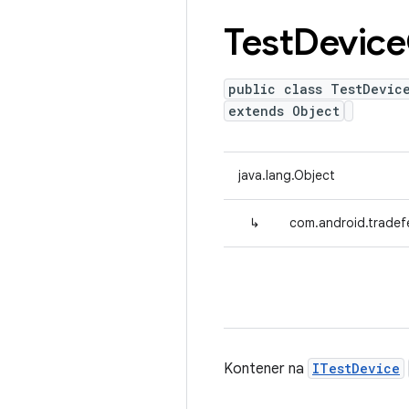
Test
Device
public class TestDevic
extends Object
java.lang.Object
↳
com.android.tradef
Kontener na
ITestDevice