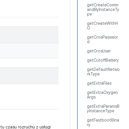
getCreateComm
andByInstanceTy
pe
getCreateWithH
O
getCrosPasswor
d
getCrosUser
getCutoffBattery
getDefaultNetwo
rkType
getExtraFiles
getExtraOxygen
Args
getExtraParamsB
yInstanceType
getFastbootBina
ry
tu czasu rozruchu z usługi