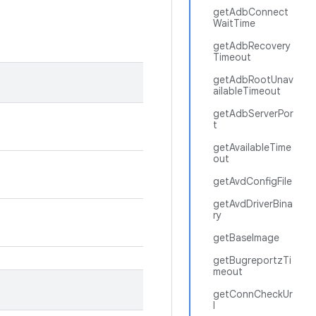
getAdbConnect
WaitTime
getAdbRecovery
Timeout
getAdbRootUnav
ailableTimeout
getAdbServerPor
t
getAvailableTime
out
getAvdConfigFile
getAvdDriverBina
ry
getBaseImage
getBugreportzTi
meout
getConnCheckUr
l