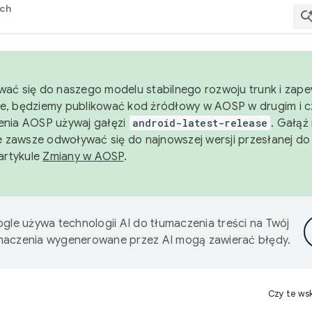
rch
wać się do naszego modelu stabilnego rozwoju trunk i zape
e, będziemy publikować kod źródłowy w AOSP w drugim i c
enia AOSP używaj gałęzi
android-latest-release
. Gałąź
 zawsze odwoływać się do najnowszej wersji przesłanej do
 artykule
Zmiany w AOSP
.
gle używa technologii AI do tłumaczenia treści na Twój
umaczenia wygenerowane przez AI mogą zawierać błędy.
Czy te ws