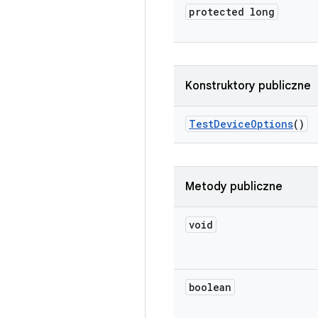
protected long
Konstruktory publiczne
Test
Device
Options
()
Metody publiczne
void
boolean