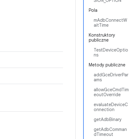
SION_OPTION
Pola
mAdbConnectW
aitTime
Konstruktory
publiczne
TestDeviceOptio
ns
Metody publiczne
addGceDriverPar
ams
allowGceCmdTim
eoutOverride
evaluateDeviceC
onnection
getAdbBinary
getAdbComman
dTimeout