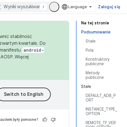
/
Zaloguj się
Na tej stronie
Podsumowanie
wnić stabilność
Stałe
zwartym kwartale. Do
 manifestu
android-
Pola
 AOSP. Więcej
Konstruktory
publiczne
Metody
publiczne
Stałe
DEFAULT_ADB_P
ORT
INSTANCE_TYPE_
OPTION
kazówki były pomocne?
REMOTE_TF_VER