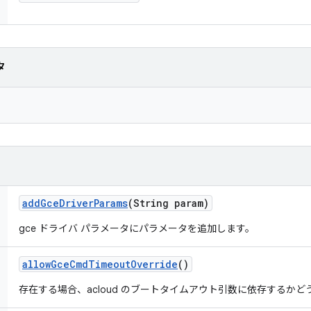
タ
add
Gce
Driver
Params
(String param)
gce ドライバ パラメータにパラメータを追加します。
allow
Gce
Cmd
Timeout
Override
()
存在する場合、acloud のブートタイムアウト引数に依存するか