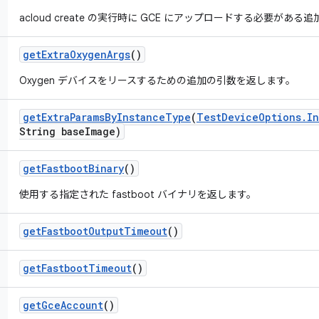
acloud create の実行時に GCE にアップロードする必要があ
get
Extra
Oxygen
Args
()
Oxygen デバイスをリースするための追加の引数を返します。
get
Extra
Params
By
Instance
Type
(
Test
Device
Options
.
In
String base
Image)
get
Fastboot
Binary
()
使用する指定された fastboot バイナリを返します。
get
Fastboot
Output
Timeout
()
get
Fastboot
Timeout
()
get
Gce
Account
()