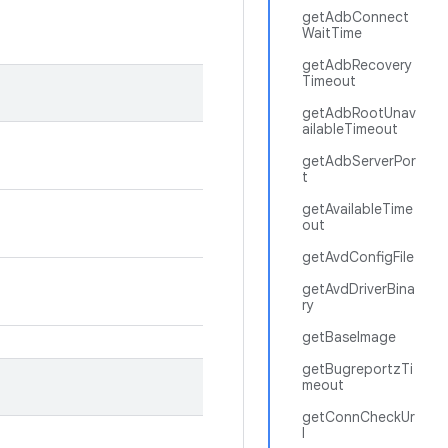
getAdbConnect
WaitTime
getAdbRecovery
Timeout
getAdbRootUnav
ailableTimeout
getAdbServerPor
t
getAvailableTime
out
getAvdConfigFile
getAvdDriverBina
ry
getBaseImage
getBugreportzTi
meout
getConnCheckUr
l