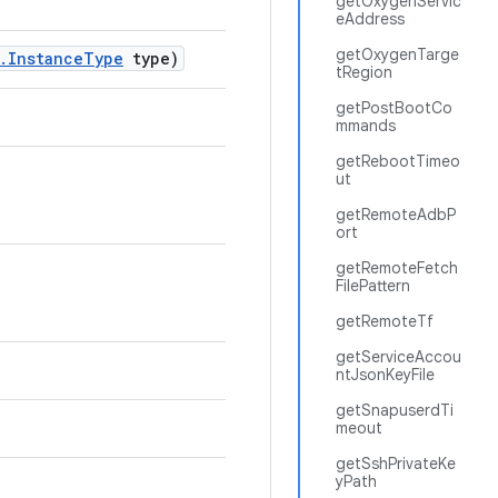
getOxygenServic
eAddress
getOxygenTarge
.
Instance
Type
type)
tRegion
getPostBootCo
mmands
getRebootTimeo
ut
getRemoteAdbP
ort
getRemoteFetch
FilePattern
getRemoteTf
getServiceAccou
ntJsonKeyFile
getSnapuserdTi
meout
getSshPrivateKe
yPath