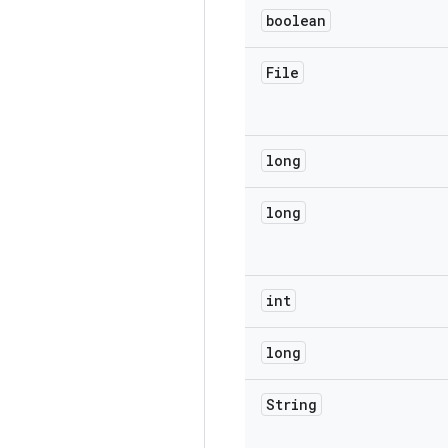
boolean
File
long
long
int
long
String