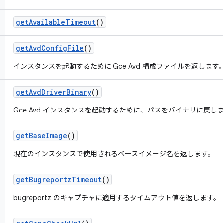
get
Available
Timeout
()
get
Avd
Config
File
()
インスタンスを起動するために Gce Avd 構成ファイルを返します
get
Avd
Driver
Binary
()
Gce Avd インスタンスを起動するために、パスをバイナリに戻し
get
Base
Image
()
現在のインスタンスで使用されるベースイメージ名を返します。
get
Bugreportz
Timeout
()
bugreportz のキャプチャに適用するタイムアウト値を返します。