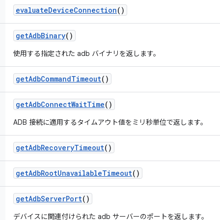
evaluate
Device
Connection
()
get
Adb
Binary
()
使用する指定された adb バイナリを返します。
get
Adb
Command
Timeout
()
get
Adb
Connect
Wait
Time
()
ADB 接続に適用するタイムアウト値をミリ秒単位で返します。
get
Adb
Recovery
Timeout
()
get
Adb
Root
Unavailable
Timeout
()
get
Adb
Server
Port
()
デバイスに関連付けられた adb サーバーのポートを返します。