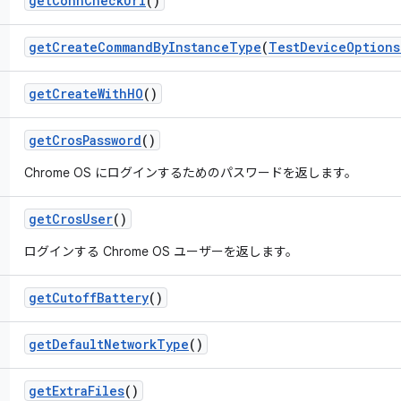
get
Conn
Check
Url
()
get
Create
Command
By
Instance
Type
(
Test
Device
Options
get
Create
With
HO
()
get
Cros
Password
()
Chrome OS にログインするためのパスワードを返します。
get
Cros
User
()
ログインする Chrome OS ユーザーを返します。
get
Cutoff
Battery
()
get
Default
Network
Type
()
get
Extra
Files
()