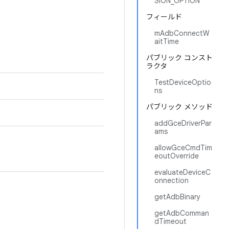
SION_OPTION
フィールド
mAdbConnectW
aitTime
パブリック コンスト
ラクタ
TestDeviceOptio
ns
パブリック メソッド
addGceDriverPar
ams
allowGceCmdTim
eoutOverride
evaluateDeviceC
onnection
getAdbBinary
getAdbComman
dTimeout