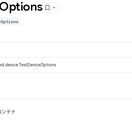
Options
eOptions
ed.device.TestDeviceOptions
コンテナ