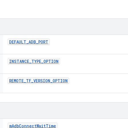
DEFAULT
_
ADB
_
PORT
INSTANCE
_
TYPE
_
OPTION
REMOTE
_
TF
_
VERSION
_
OPTION
m
Adb
Connect
Wait
Time