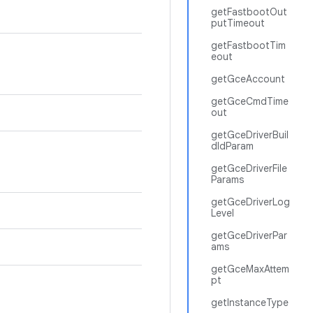
getFastbootOut
putTimeout
getFastbootTim
eout
getGceAccount
getGceCmdTime
out
getGceDriverBuil
dIdParam
getGceDriverFile
Params
getGceDriverLog
Level
getGceDriverPar
ams
getGceMaxAttem
pt
getInstanceType