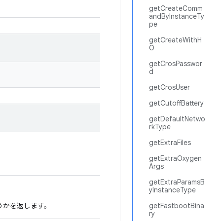
getCreateComm
andByInstanceTy
pe
getCreateWithH
O
getCrosPasswor
d
getCrosUser
getCutoffBattery
getDefaultNetwo
rkType
getExtraFiles
getExtraOxygen
Args
getExtraParamsB
yInstanceType
どうかを返します。
getFastbootBina
ry