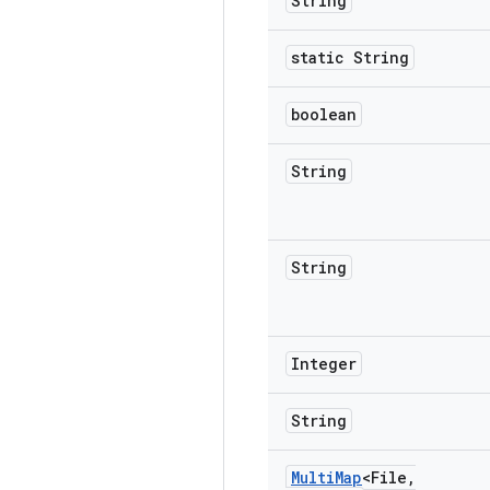
String
static String
boolean
String
String
Integer
String
Multi
Map
<File
,