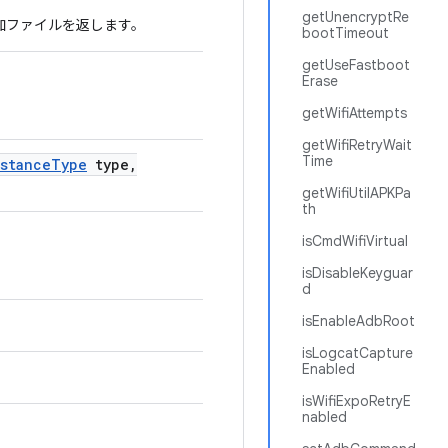
getUnencryptRe
る追加ファイルを返します。
bootTimeout
getUseFastboot
Erase
getWifiAttempts
getWifiRetryWait
Time
stance
Type
type
,
getWifiUtilAPKPa
th
isCmdWifiVirtual
isDisableKeyguar
d
isEnableAdbRoot
isLogcatCapture
Enabled
isWifiExpoRetryE
nabled