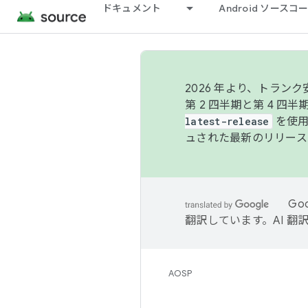
ドキュメント
Android ソース
2026 年より、トラ
第 2 四半期と第 4 四
latest-release
を使用
ュされた最新のリリース
Go
翻訳しています。AI 
AOSP