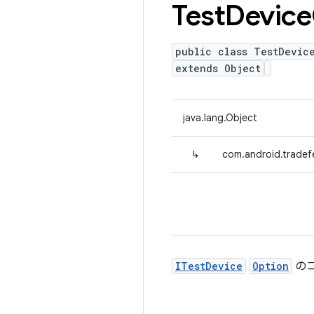
Test
Device
public class TestDevic
extends Object
java.lang.Object
↳
com.android.tradef
ITestDevice
Option
の