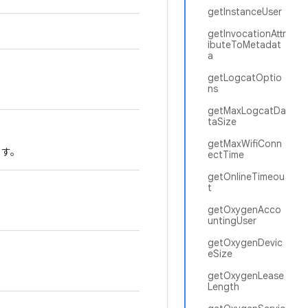
getInstanceUser
getInvocationAttr
ibuteToMetadat
a
getLogcatOptio
ns
。
getMaxLogcatDa
taSize
getMaxWifiConn
ます。
ectTime
getOnlineTimeou
t
getOxygenAcco
untingUser
getOxygenDevic
eSize
getOxygenLease
Length