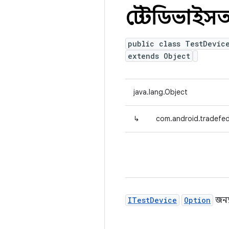
টেস্টডিভাই
public class TestDevic
extends Object
java.lang.Object
↳
com.android.tradefed
ITestDevice
Option
জন্য