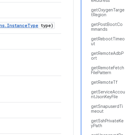
eAddress
getOxygenTarge
tRegion
getPostBootCo
ns
.
Instance
Type
type)
mmands
getRebootTimeo
ut
getRemoteAdbP
ort
getRemoteFetch
FilePattern
getRemoteTf
getServiceAccou
ntJsonKeyFile
getSnapuserdTi
meout
getSshPrivateKe
yPath