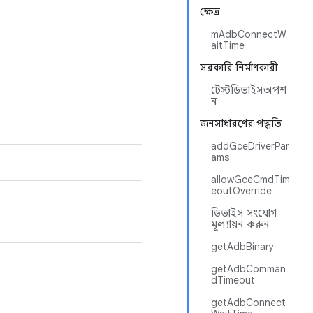
ক্ষেত্র
mAdbConnectW
aitTime
সরকারি নির্মাণকারী
টেস্টডিভাইসঅপশ
ন
জনসাধারণের পদ্ধতি
addGceDriverPar
ams
allowGceCmdTim
eoutOverride
ডিভাইস সংযোগ
মূল্যায়ন করুন
getAdbBinary
getAdbComman
dTimeout
getAdbConnect