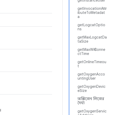
getInstanceUser
getInvocationAttr
ibuteToMetadat
a
getLogcatOptio
ns
getMaxLogcatDa
taSize
getMaxWifiConne
ctTime
getOnlineTimeou
t
getOxygenAcco
untingUser
getOxygenDevic
eSize
অক্সিজেন লিজের
দৈর্ঘ্য
।
getOxygenServic