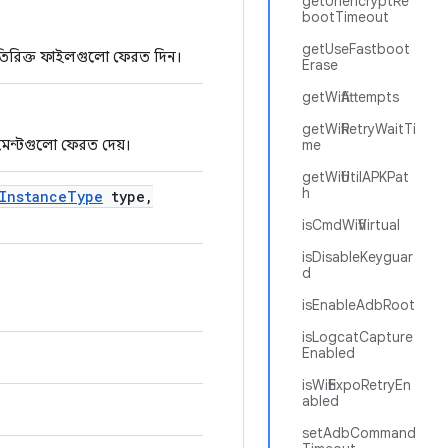
getUnencryptRe
bootTimeout
getUseFastboot
তিরিক্ত ফাইলগুলো ফেরত দিন।
Erase
getWifiAttempts
getWifiRetryWaitTi
মেন্টগুলো ফেরত দেয়।
me
getWifiUtilAPKPat
h
Instance
Type
type
,
isCmdWifiVirtual
isDisableKeyguar
d
isEnableAdbRoot
isLogcatCapture
Enabled
isWifiExpoRetryEn
abled
setAdbCommand