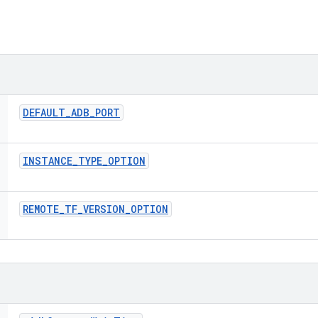
DEFAULT
_
ADB
_
PORT
INSTANCE
_
TYPE
_
OPTION
REMOTE
_
TF
_
VERSION
_
OPTION