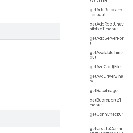
WaitTime
getAdbRecovery
Timeout
getAdbRootUnav
ailableTimeout
getAdbServerPor
t
getAvailableTime
out
getAvdConfigFile
getAvdDriverBina
ry
getBaseImage
getBugreportzTi
meout
getConnCheckUr
l
getCreateComm