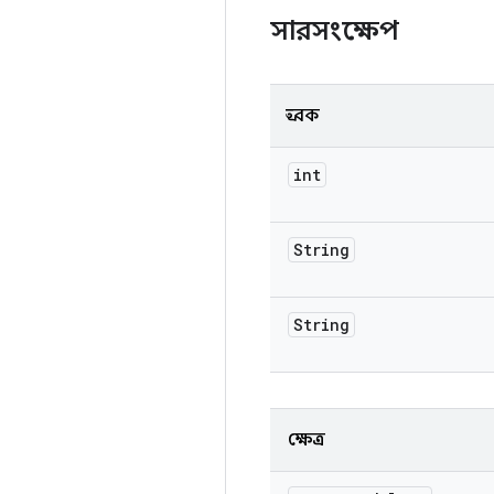
সারসংক্ষেপ
ধ্রুবক
int
String
String
ক্ষেত্র