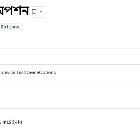
সঅপশন
eOptions
.device.TestDeviceOptions
 কন্টেইনার