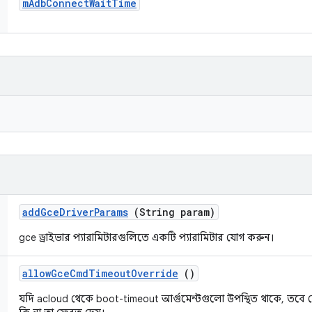
m
Adb
Connect
Wait
Time
add
Gce
Driver
Params
(String param)
gce ড্রাইভার প্যারামিটারগুলিতে একটি প্যারামিটার যোগ করুন।
allow
Gce
Cmd
Timeout
Override
()
যদি acloud থেকে boot-timeout আর্গুমেন্টগুলো উপস্থিত থাকে, তবে