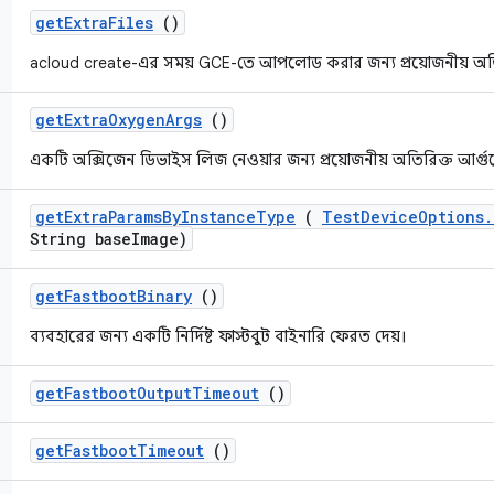
get
Extra
Files
()
acloud create-এর সময় GCE-তে আপলোড করার জন্য প্রয়োজনীয় অ
get
Extra
Oxygen
Args
()
একটি অক্সিজেন ডিভাইস লিজ নেওয়ার জন্য প্রয়োজনীয় অতিরিক্ত আর্গু
get
Extra
Params
By
Instance
Type
(
Test
Device
Options
.
String base
Image)
get
Fastboot
Binary
()
ব্যবহারের জন্য একটি নির্দিষ্ট ফাস্টবুট বাইনারি ফেরত দেয়।
get
Fastboot
Output
Timeout
()
get
Fastboot
Timeout
()