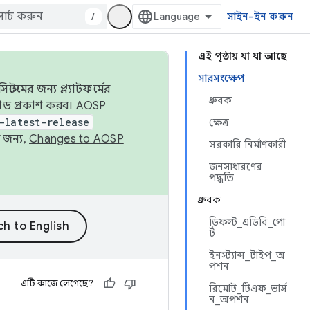
/
সাইন-ইন করুন
এই পৃষ্ঠায় যা যা আছে
সারসংক্ষেপ
েমের জন্য প্ল্যাটফর্মের
ধ্রুবক
 কোড প্রকাশ করব। AOSP
-latest-release
ক্ষেত্র
 জন্য,
Changes to AOSP
সরকারি নির্মাণকারী
জনসাধারণের
পদ্ধতি
ধ্রুবক
ডিফল্ট_এডিবি_পো
র্ট
ইনস্ট্যান্স_টাইপ_অ
পশন
এটি কাজে লেগেছে?
রিমোট_টিএফ_ভার্স
ন_অপশন