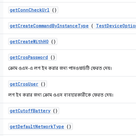
get
Conn
Check
Url
()
get
Create
Command
By
Instance
Type
(
Test
Device
Optio
get
Create
With
HO
()
get
Cros
Password
()
ক্রোম ওএস-এ লগ ইন করার জন্য পাসওয়ার্ডটি ফেরত দেয়।
get
Cros
User
()
লগ ইন করার জন্য ক্রোম ওএস ব্যবহারকারীকে ফেরত দেয়।
get
Cutoff
Battery
()
get
Default
Network
Type
()