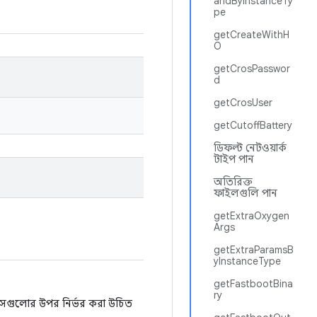
andByInstanceTy
pe
getCreateWithH
O
getCrosPasswor
d
getCrosUser
getCutoffBattery
ডিফল্ট নেটওয়ার্ক
টাইপ পান
অতিরিক্ত
ফাইলগুলি পান
getExtraOxygen
Args
getExtraParamsB
yInstanceType
getFastbootBina
ry
 সেগুলোর উপর নির্ভর করা উচিত