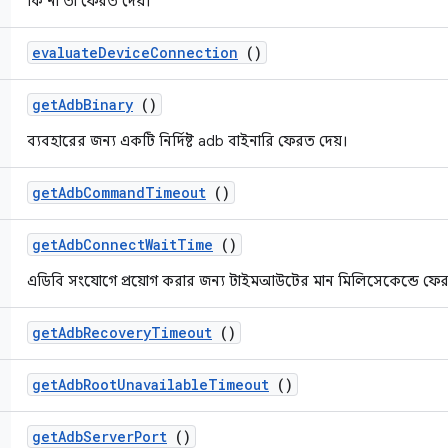
কি না তা ফেরত দেয়।
evaluate
Device
Connection
()
get
Adb
Binary
()
ব্যবহারের জন্য একটি নির্দিষ্ট adb বাইনারি ফেরত দেয়।
get
Adb
Command
Timeout
()
get
Adb
Connect
Wait
Time
()
এডিবি সংযোগে প্রয়োগ করার জন্য টাইমআউটের মান মিলিসেকেন্ডে ফে
get
Adb
Recovery
Timeout
()
get
Adb
Root
Unavailable
Timeout
()
get
Adb
Server
Port
()