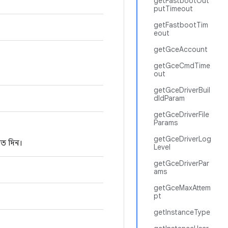
getFastbootOut
putTimeout
getFastbootTim
eout
getGceAccount
getGceCmdTime
out
getGceDriverBuil
dIdParam
getGceDriverFile
Params
getGceDriverLog
রত দিন।
Level
getGceDriverPar
ams
getGceMaxAttem
pt
getInstanceType