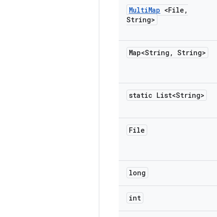
Multi
Map
<File
,
String>
Map<String
,
String>
static List<String>
File
long
int