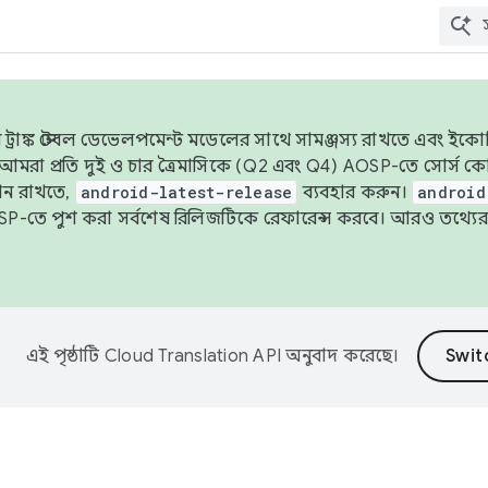
াঙ্ক স্টেবল ডেভেলপমেন্ট মডেলের সাথে সামঞ্জস্য রাখতে এবং ইকোসিস্ট
ে, আমরা প্রতি দুই ও চার ত্রৈমাসিকে (Q2 এবং Q4) AOSP-তে সোর্স
ান রাখতে,
android-latest-release
ব্যবহার করুন।
android
বদা AOSP-তে পুশ করা সর্বশেষ রিলিজটিকে রেফারেন্স করবে। আরও তথ্যের
এই পৃষ্ঠাটি
Cloud Translation API
অনুবাদ করেছে।