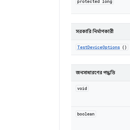
protected long
সরকারি নির্মাণকারী
Test
Device
Options
()
জনসাধারণের পদ্ধতি
void
boolean