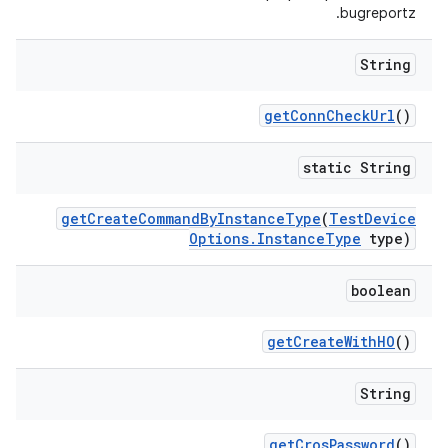
bugreportz.
String
get
Conn
Check
Url
()
static String
get
Create
Command
By
Instance
Type
(
Test
Device
Options
.
Instance
Type
type)
boolean
get
Create
With
HO
()
String
get
Cros
Password
()