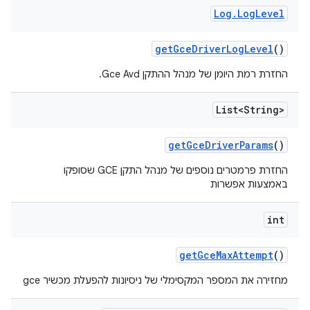
Log
.
Log
Level
get
Gce
Driver
Log
Level
()
החזרת רמת היומן של מנהל ההתקן Gce Avd.
List<String>
get
Gce
Driver
Params
()
החזרת פרמטרים נוספים של מנהל התקן GCE שסופקו
באמצעות אפשרות
int
get
Gce
Max
Attempt
()
מחזירה את המספר המקסימלי של ניסיונות להפעלת מכשיר gce