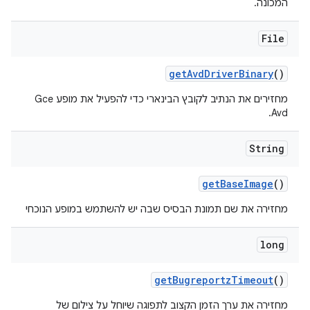
המכונה.
File
get
Avd
Driver
Binary
()
מחזירים את הנתיב לקובץ הבינארי כדי להפעיל את מופע Gce
Avd.
String
get
Base
Image
()
מחזירה את שם תמונת הבסיס שבה יש להשתמש במופע הנוכחי
long
get
Bugreportz
Timeout
()
מחזירה את ערך הזמן הקצוב לתפוגה שיוחל על צילום של