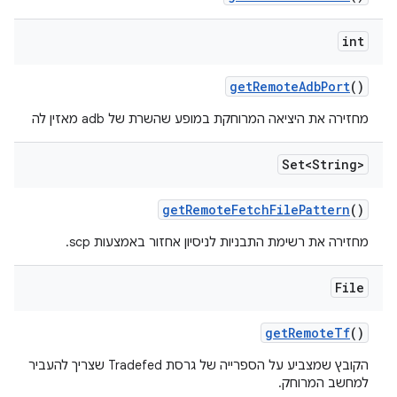
int
get
Remote
Adb
Port
()
מחזירה את היציאה המרוחקת במופע שהשרת של adb מאזין לה
Set<String>
get
Remote
Fetch
File
Pattern
()
מחזירה את רשימת התבניות לניסיון אחזור באמצעות scp.
File
get
Remote
Tf
()
הקובץ שמצביע על הספרייה של גרסת Tradefed שצריך להעביר
למחשב המרוחק.