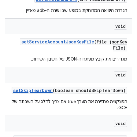
הגדרת היציאה המרוחקת במופע שבו שרת ה-adb מאזין
void
set
Service
Account
Json
Key
File
(File json
Key
File)
מגדירים את קובץ מפתח ה-JSON של חשבון השירות.
void
set
Skip
Tear
Down
(boolean should
Skip
Tear
Down)
הפונקציה מחזירה את הערך true אם צריך לדלג על השבתה של
GCE.
void