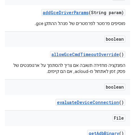
add
Gce
Driver
Params
(String param)
מוסיפים פרמטר לפרמטרים של מנהל ההתקן gce.
boolean
allow
Gce
Cmd
Timeout
Override
()
הפונקציה מחזירה תשובה אם צריך להסתמך על ארגומנטים של
פסק זמן לאתחול מ-acloud, אם הם קיימים.
boolean
evaluate
Device
Connection
()
File
get
Adb
Binary
()