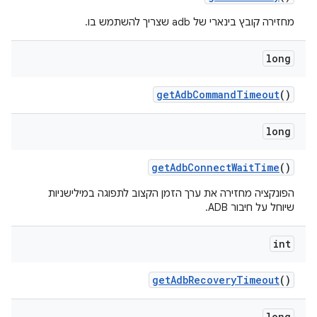
מחזירה קובץ בינארי של adb שצריך להשתמש בו.
long
get
Adb
Command
Timeout
()
long
get
Adb
Connect
Wait
Time
()
הפונקציה מחזירה את ערך הזמן הקצוב לתפוגה במילישניות
שיוחל על חיבור ADB.
int
get
Adb
Recovery
Timeout
()
long