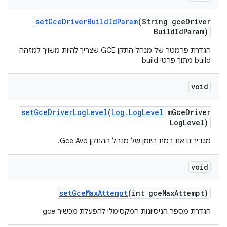
set
Gce
Driver
Build
Id
Param
(String gce
Driver
Build
Id
Param)
הגדרת פרמטר של מנהל התקן GCE שצריך להיות משויך למזהה
build מתוך פרטי build
void
set
Gce
Driver
Log
Level
(
Log
.
Log
Level
m
Gce
Driver
Log
Level)
מגדירים את רמת היומן של מנהל ההתקן Gce Avd.
void
set
Gce
Max
Attempt
(int gce
Max
Attempt)
הגדרת מספר הניסיונות המקסימלי להפעלת מכשיר gce