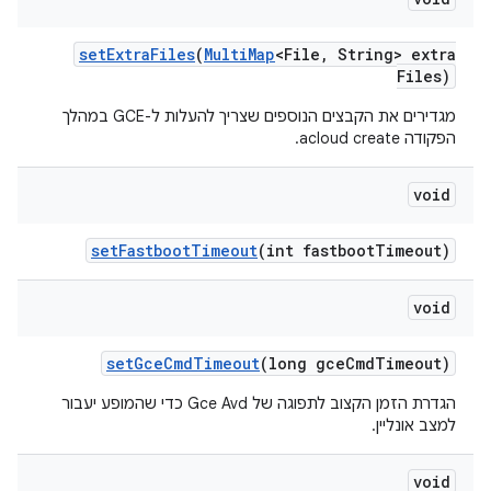
set
Extra
Files
(
Multi
Map
<File
,
String> extra
Files)
מגדירים את הקבצים הנוספים שצריך להעלות ל-GCE במהלך
הפקודה acloud create.
void
set
Fastboot
Timeout
(int fastboot
Timeout)
void
set
Gce
Cmd
Timeout
(long gce
Cmd
Timeout)
הגדרת הזמן הקצוב לתפוגה של Gce Avd כדי שהמופע יעבור
למצב אונליין.
void