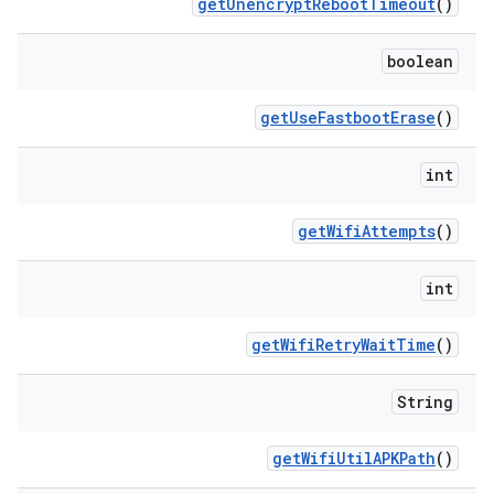
get
Unencrypt
Reboot
Timeout
()
boolean
get
Use
Fastboot
Erase
()
int
get
Wifi
Attempts
()
int
get
Wifi
Retry
Wait
Time
()
String
get
Wifi
Util
APKPath
()