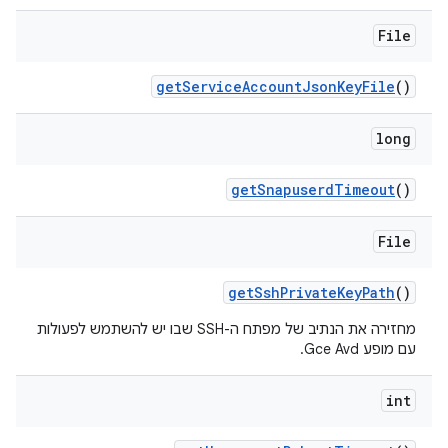
File
get
Service
Account
Json
Key
File
()
long
get
Snapuserd
Timeout
()
File
get
Ssh
Private
Key
Path
()
מחזירה את הנתיב של מפתח ה-SSH שבו יש להשתמש לפעולות
עם מופע Gce Avd.
int