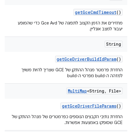
get
Gce
Cmd
Timeout
()
מחזירים את הזמן הקצוב לתפוגה של Gce Avd כדי שהמופע
יעבור למצב אונליין.
String
get
Gce
Driver
Build
Id
Param
()
החזרת פרמטר מנהל ההתקן של GCE שצריך להיות משויך
למזהה ה-build מפרטי ה-build
Multi
Map
<String
,
File>
get
Gce
Driver
File
Params
()
החזרת נתיבי הקבצים הנוספים כפרמטרים של מנהל ההתקן של
GCE שסופקו באמצעות אפשרות.