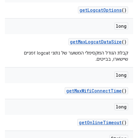
get
Logcat
Options
()
long
get
Max
Logcat
Data
Size
()
קבלת הגודל המקסימלי המשוער של נתוני logcat זמניים
שיישארו, בבייטים.
long
get
Max
Wifi
Connect
Time
()
long
get
Online
Timeout
()