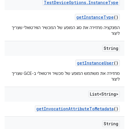
Test
Device
Options
.
Instance
Type
get
Instance
Type
()
הפונקציה מחזירה את סוג המופע של המכשיר הווירטואלי שצריך
ליצור
String
get
Instance
User
()
מחזירה את משתמש המופע של מכשיר וירטואלי ב-GCE שצריך
ליצור
List<String>
get
Invocation
Attribute
To
Metadata
()
String