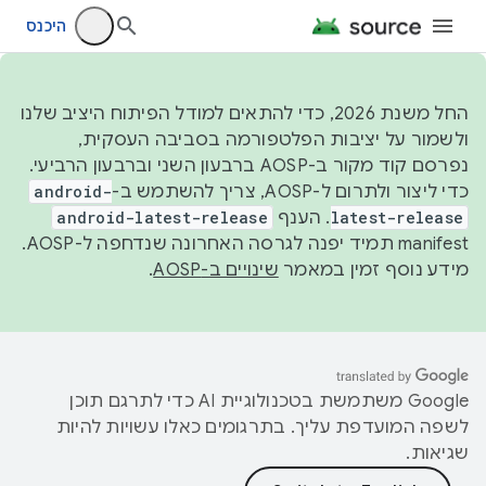
היכנס
החל משנת 2026, כדי להתאים למודל הפיתוח היציב שלנו
ולשמור על יציבות הפלטפורמה בסביבה העסקית,
נפרסם קוד מקור ב-AOSP ברבעון השני וברבעון הרביעי.
כדי ליצור ולתרום ל-AOSP, צריך להשתמש ב-
android-
latest-release
. הענף
android-latest-release
manifest תמיד יפנה לגרסה האחרונה שנדחפה ל-AOSP.
מידע נוסף זמין במאמר
שינויים ב-AOSP
.
‫Google משתמשת בטכנולוגיית AI כדי לתרגם תוכן
לשפה המועדפת עליך. בתרגומים כאלו עשויות להיות
שגיאות.