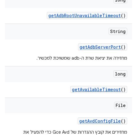
get
Adb
Root
Unavailable
Timeout
()
String
get
Adb
Server
Port
()
מחזירה את יציאת שרת ה-adb שמשויכת למכשיר.
long
get
Available
Timeout
()
File
get
Avd
Config
File
()
מחזירים את קובץ ההגדרות של Gce Avd כדי להפעיל את