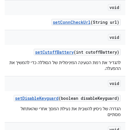
void
set
Conn
Check
Url
(String url)
void
set
Cutoff
Battery
(int cutoff
Battery)
להגדיר את רמת הטעינה המינימלית של הסוללה כדי להמשיך את
ההפעלה.
void
set
Disable
Keyguard
(boolean disable
Keyguard)
הגדרה של ניסיון להשבית את נעילת המסך אחרי שהאתחול
מסתיים
void