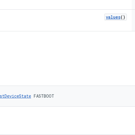
values
()
stDeviceState
 FASTBOOT