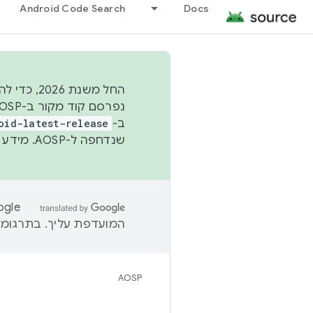
Android Code Search
Docs
החל משנת
ב-
oid-latest-release
שנדחפה ל-AOSP. מידע נוסף זמין במאמר
המועדפת עליך. בתרגומים
AOSP