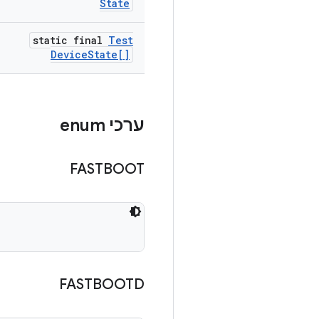
State
static final
Test
Device
State[]
ערכי enum
FASTBOOT
FASTBOOTD