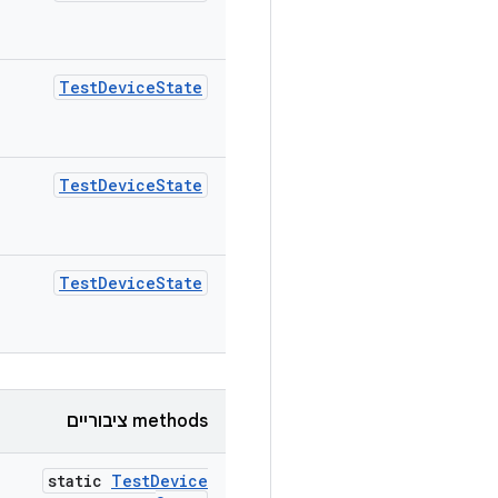
Test
Device
State
Test
Device
State
Test
Device
State
‫methods ציבוריים
static
Test
Device