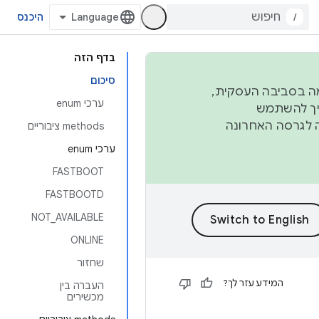
/
היכנס
בדף הזה
סיכום
פורמה בסביבה העסקית,
ערכי enum
ברבעון השני וברבעון הרביעי. כדי ליצור ולתרום ל-AOSP, צריך להשתמש
ד יפנה לגרסה האחרונה
‫methods ציבוריים
ערכי enum
FASTBOOT
FASTBOOTD
NOT_AVAILABLE
ONLINE
שחזור
המידע עזר לך?
העברה בין
מכשירים