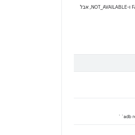
ולהוסיף רק את המצבים FASTBOOT ו-NOT_AVAILABLE, אבל