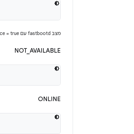
מצב fastbootd עם is-userspace = true דרך ‎ `adb reboot fastboot`
NOT
_
AVAILABLE
ONLINE