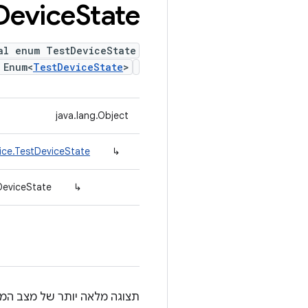
Device
State
al enum TestDeviceState
 Enum<
TestDeviceState
>
java.lang.Object
ice.TestDeviceState
↳
DeviceState
↳
תצוגה מלאה יותר של מצב המכ