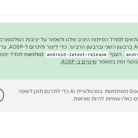
 2026, כדי להתאים למודל הפיתוח היציב שלנו ולשמור על יציבות הפלט
נפרסם קוד מקור ב-AOSP 
andr
. הענף
android-latest-release
manifest תמי
שינויים ב-AOSP
.
‫Google משתמשת בטכנולוגיית AI כדי לתרגם תוכן לשפה
 כאלו עשויות להיות שגיאות.