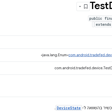
Test
public fin
extends
>
java.lang.Enum<
com.android.tradefed.dev
com.android.tradefed.device.Test
שיר בהשוואה ל-
DeviceState
.