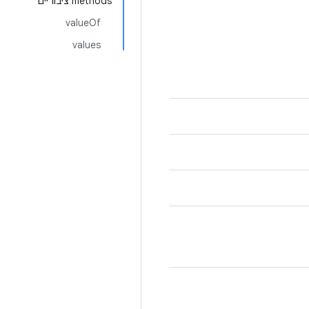
‫methods ציבוריים
valueOf
values