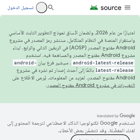
تسجيل الدخول
اعتبارًا من عام 2026، ولضمان اتّساق نموذج التطوير الثابت الأساسي
واستقرار المنصة في النظام المتكامل، سننشر رمز المصدر في مشروع
Android مفتوح المصدر (AOSP) في الربعَين الثاني والرابع. لبناء
مشروع Android مفتوح المصدر والمساهمة فيه، استخدِم
android-latest-release
. سيشير فرع بيان
android-
latest-release
دائمًا إلى أحدث إصدار تم نشره في مشروع
Android مفتوح المصدر. لمزيد من المعلومات، يُرجى الاطّلاع على
التغييرات في مشروع Android مفتوح المصدر
.
تستخدم Google تكنولوجيا الذكاء الاصطناعي لترجمة المحتوى إلى
لغتك المفضّلة، وقد تتضمّن بعض الأخطاء.