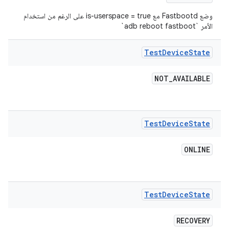
وضع Fastbootd مع is-userspace = true على الرغم من استخدام
الأمر `adb reboot fastboot`
Test
Device
State
NOT
_
AVAILABLE
Test
Device
State
ONLINE
Test
Device
State
RECOVERY