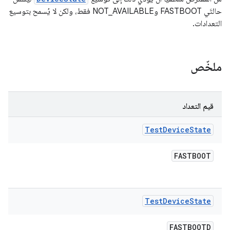
حالتَي FASTBOOT وNOT_AVAILABLE فقط، ولكن لا يُسمح بتوسيع
التعدادات.
ملخّص
قيم التعداد
Test
Device
State
FASTBOOT
Test
Device
State
FASTBOOTD