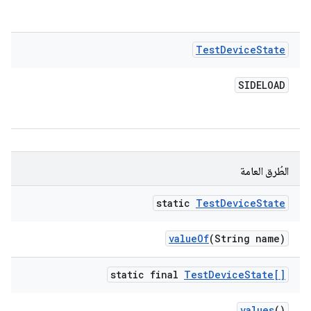
Test
Device
State
SIDELOAD
الطُرق العامة
static
Test
Device
State
value
Of
(String name)
static final
Test
Device
State[]
values
()