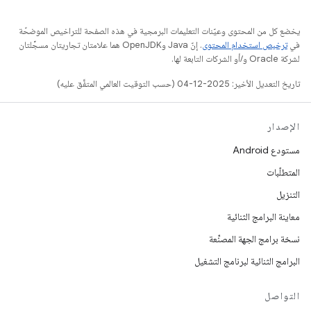
يخضع كل من المحتوى وعيّنات التعليمات البرمجية في هذه الصفحة للتراخيص الموضحّة
في
ترخيص استخدام المحتوى
. إنّ Java وOpenJDK هما علامتان تجاريتان مسجَّلتان
لشركة Oracle و/أو الشركات التابعة لها.
تاريخ التعديل الأخير: 2025-12-04 (حسب التوقيت العالمي المتفَّق عليه)
الإصدار
مستودع Android
المتطلّبات
التنزيل
معاينة البرامج الثنائية
نسخة برامج الجهة المصنِّعة
البرامج الثنائية لبرنامج التشغيل
التواصل