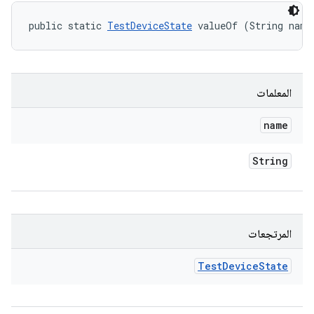
public static 
TestDeviceState
 valueOf (String name
المعلمات
name
String
المرتجعات
Test
Device
State