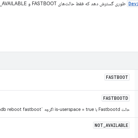
Dev
FASTBOOT
FASTBOOTD
حالت Fastbootd با is-userspace = true اگرچه `adb reboot fastboot`
NOT
_
AVAILABLE