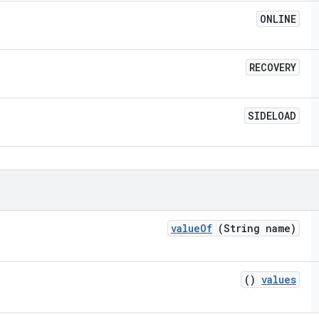
ONLINE
RECOVERY
SIDELOAD
value
Of
(String name)
()
values