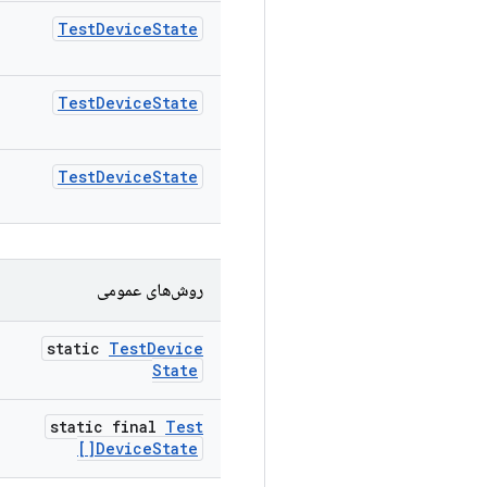
Test
Device
State
Test
Device
State
Test
Device
State
روش‌های عمومی
static
Test
Device
State
static final
Test
Device
State[]