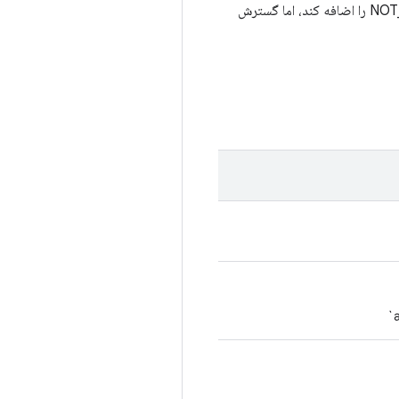
طوری گسترش دهد که فقط حالت‌های FASTBOOT و NOT_AVAILABLE را اضافه کند، اما گسترش