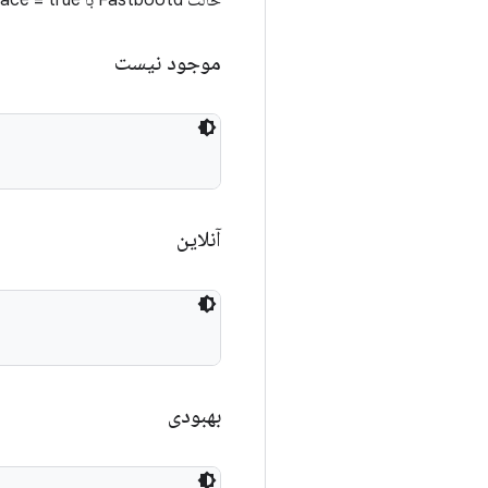
حالت Fastbootd با is-userspace = true اگرچه `adb reboot fastboot`
موجود نیست
آنلاین
بهبودی