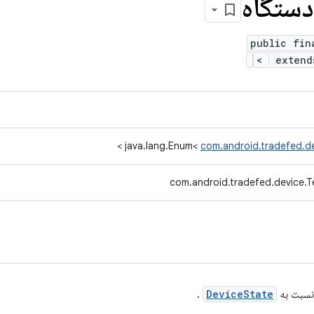
ستگاه
public fin
>
exten
>
java.lang.Enum<
com.android.tradefed.d
com.android.tradefed.device.T
نسبت به
DeviceState
.