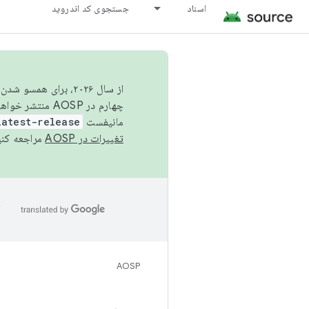
اسناد
جستجوی کد اندروید
از سال ۲۰۲۶، برای ه
چهارم در AOSP منتشر خواهیم کرد. برای ساخت و مشارکت در AOSP،
مانیفست
latest-release
تغییرات در AOSP
مراجعه کنی
ا
AOSP