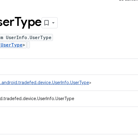
ser
Type
um UserInfo.UserType
.UserType
>
.android.tradefed.device.UserInfo.UserType
>
d.tradefed.device.UserInfo.UserType