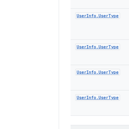
User
Info
.
User
Type
User
Info
.
User
Type
User
Info
.
User
Type
User
Info
.
User
Type