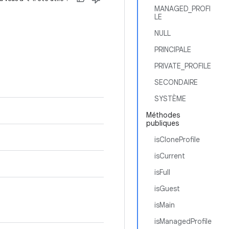
MANAGED_PROFI
LE
NULL
PRINCIPALE
PRIVATE_PROFILE
SECONDAIRE
SYSTÈME
Méthodes
publiques
isCloneProfile
isCurrent
isFull
isGuest
isMain
isManagedProfile