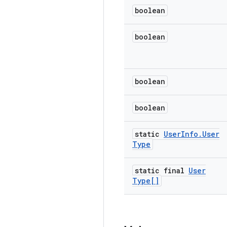
boolean
boolean
boolean
boolean
static
User
Info
.
User
Type
static final
User
Type[]