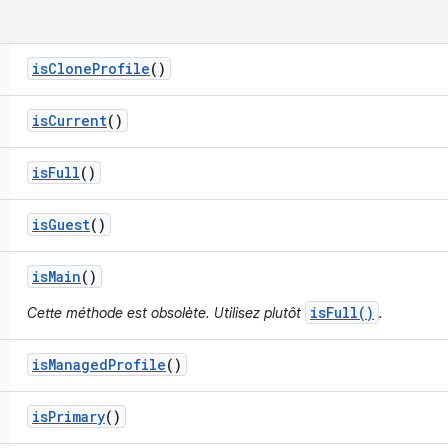
is
Clone
Profile
()
is
Current
()
is
Full
()
is
Guest
()
is
Main
()
isFull()
Cette méthode est obsolète. Utilisez plutôt
.
is
Managed
Profile
()
is
Primary
()