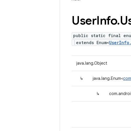
User
Info
.
U
public static final en
extends Enum<
UserInfo
java.lang.Object
↳
java.lang.Enum<
com
↳
com.androi