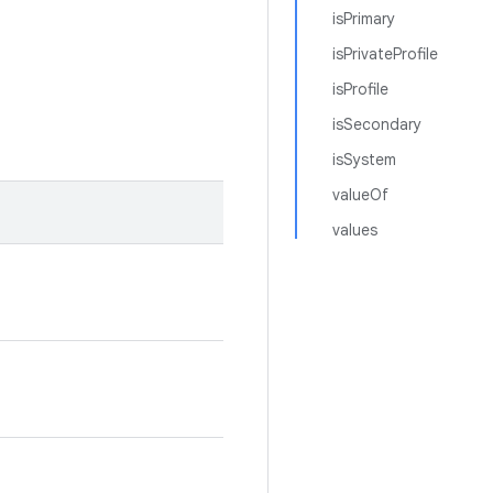
isPrimary
isPrivateProfile
isProfile
isSecondary
isSystem
valueOf
values