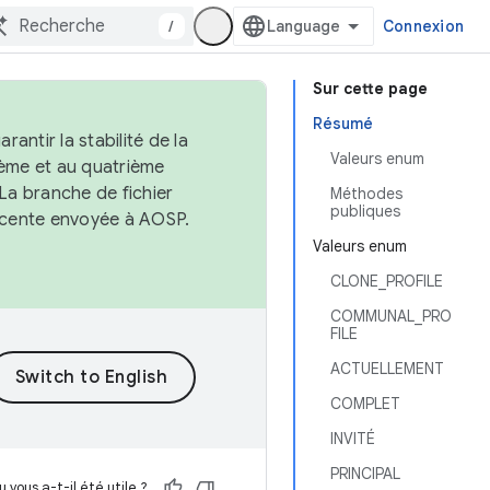
/
Connexion
Sur cette page
Résumé
antir la stabilité de la
Valeurs enum
ème et au quatrième
 La branche de fichier
Méthodes
publiques
récente envoyée à AOSP.
Valeurs enum
CLONE_PROFILE
COMMUNAL_PRO
FILE
ACTUELLEMENT
COMPLET
INVITÉ
PRINCIPAL
 vous a-t-il été utile ?