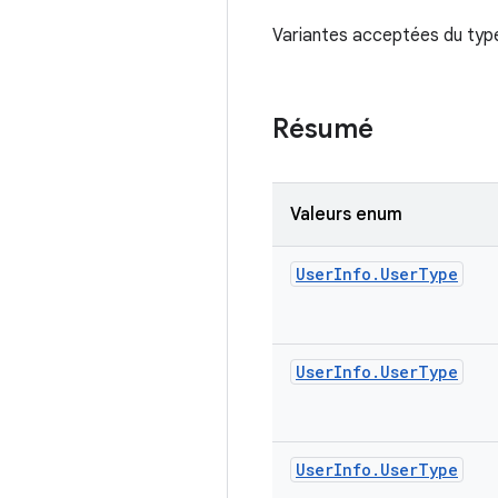
Variantes acceptées du type 
Résumé
Valeurs enum
User
Info
.
User
Type
User
Info
.
User
Type
User
Info
.
User
Type