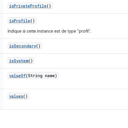
is
Private
Profile
()
is
Profile
()
Indique si cette instance est de type "profil".
is
Secondary
()
is
System
()
value
Of
(String name)
values
()