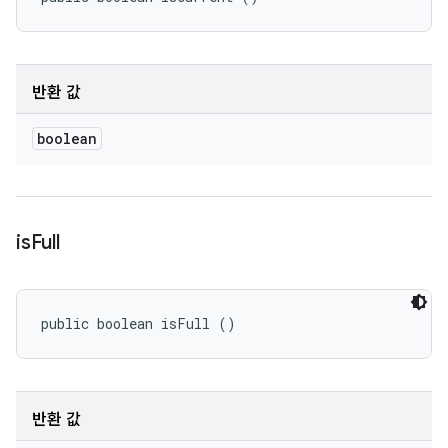
반환 값
boolean
is
Full
public boolean isFull ()
반환 값