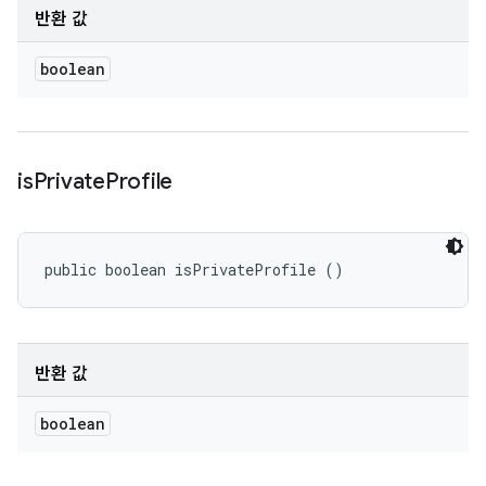
반환 값
boolean
is
Private
Profile
public boolean isPrivateProfile ()
반환 값
boolean