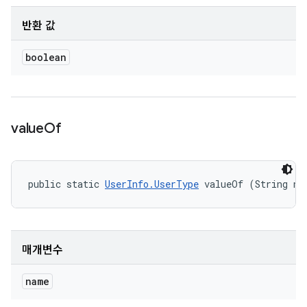
반환 값
boolean
value
Of
public static 
UserInfo.UserType
 valueOf (String na
매개변수
name