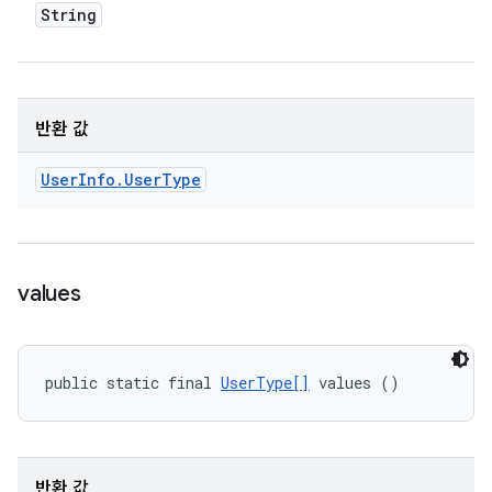
String
반환 값
User
Info
.
User
Type
values
public static final 
UserType[]
 values ()
반환 값