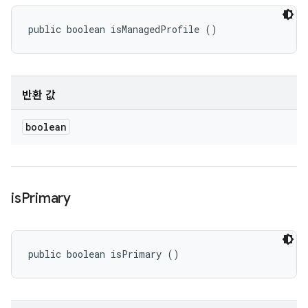
public boolean isManagedProfile ()
반환 값
boolean
is
Primary
public boolean isPrimary ()