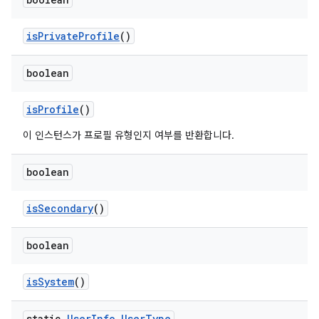
is
Private
Profile
()
boolean
is
Profile
()
이 인스턴스가 프로필 유형인지 여부를 반환합니다.
boolean
is
Secondary
()
boolean
is
System
()
static
User
Info
.
User
Type