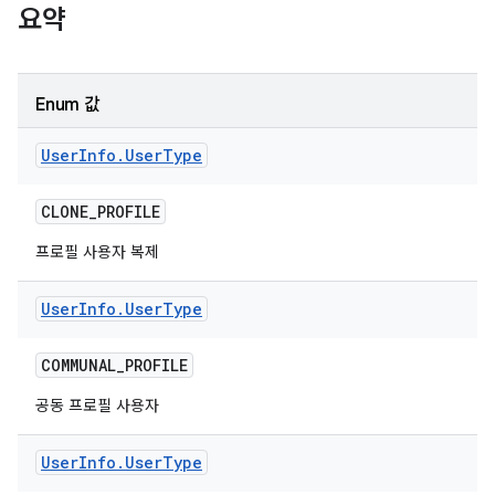
요약
Enum 값
User
Info
.
User
Type
CLONE
_
PROFILE
프로필 사용자 복제
User
Info
.
User
Type
COMMUNAL
_
PROFILE
공동 프로필 사용자
User
Info
.
User
Type