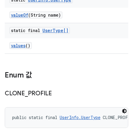
value
Of
(String name)
static final
User
Type[]
values
()
Enum 값
CLONE
_
PROFILE
public static final 
UserInfo.UserType
 CLONE_PROFIL