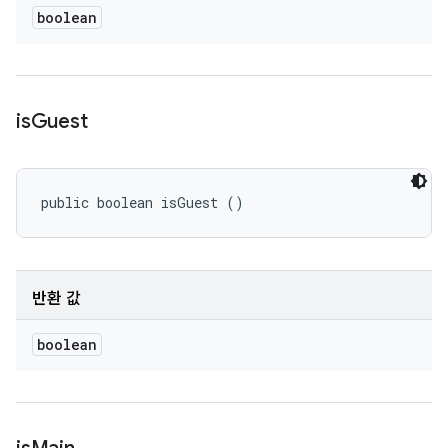
boolean
is
Guest
public boolean isGuest ()
반환 값
boolean