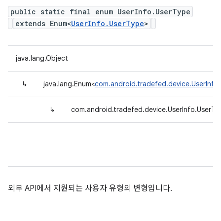
public static final enum UserInfo.UserType
extends Enum<
UserInfo.UserType
>
java.lang.Object
↳
java.lang.Enum<
com.android.tradefed.device.UserInfo
↳
com.android.tradefed.device.UserInfo.UserTy
외부 API에서 지원되는 사용자 유형의 변형입니다.