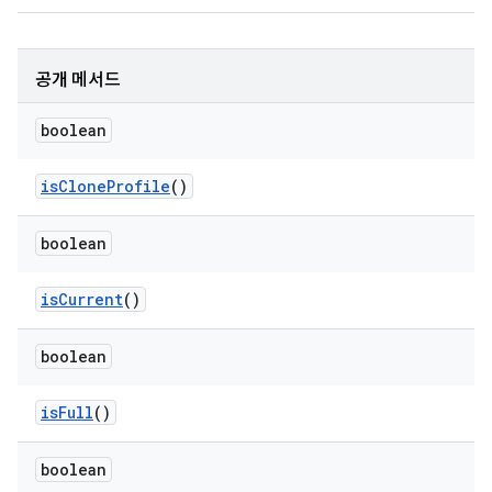
공개 메서드
boolean
is
Clone
Profile
()
boolean
is
Current
()
boolean
is
Full
()
boolean