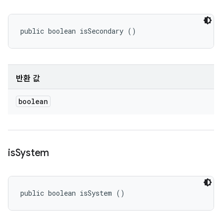
public boolean isSecondary ()
반환 값
boolean
is
System
public boolean isSystem ()