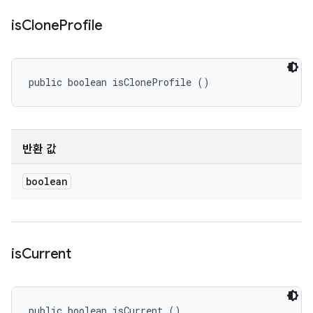
is
Clone
Profile
public boolean isCloneProfile ()
반환 값
boolean
is
Current
public boolean isCurrent ()