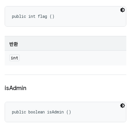
public int flag ()
반환
int
is
Admin
public boolean isAdmin ()