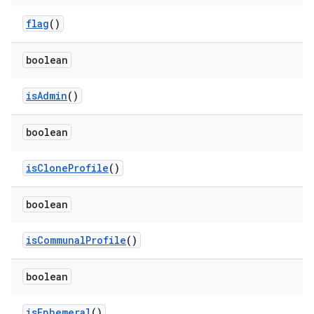
flag
()
boolean
is
Admin
()
boolean
is
Clone
Profile
()
boolean
is
Communal
Profile
()
boolean
is
Ephemeral
()