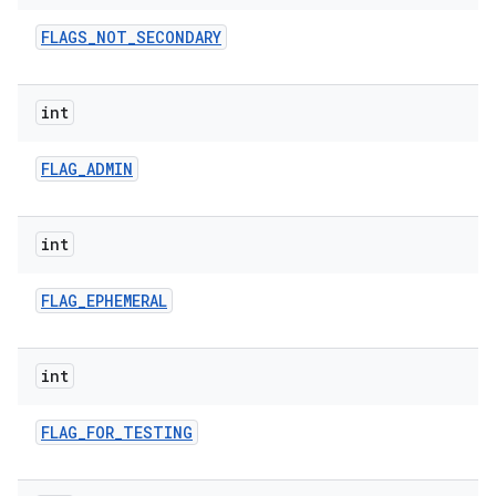
FLAGS
_
NOT
_
SECONDARY
int
FLAG
_
ADMIN
int
FLAG
_
EPHEMERAL
int
FLAG
_
FOR
_
TESTING