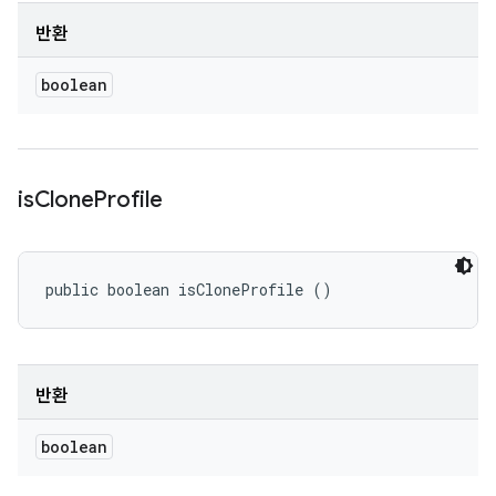
반환
boolean
is
Clone
Profile
public boolean isCloneProfile ()
반환
boolean