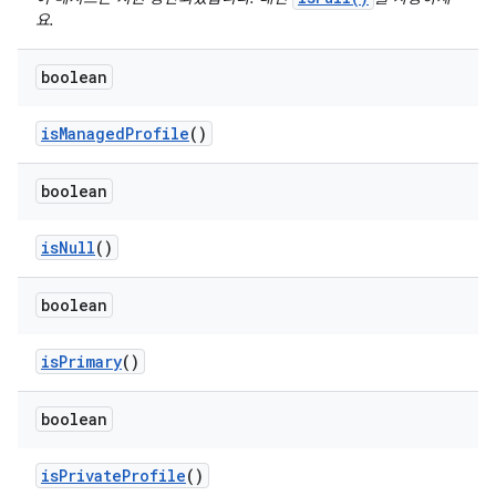
요.
boolean
is
Managed
Profile
()
boolean
is
Null
()
boolean
is
Primary
()
boolean
is
Private
Profile
()