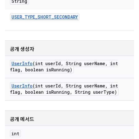
String
USER
_
TYPE
_
SHORT
_
SECONDARY
공개 생성자
User
Info
(int user
Id
,
String user
Name
,
int
flag
,
boolean is
Running)
User
Info
(int user
Id
,
String user
Name
,
int
flag
,
boolean is
Running
,
String user
Type)
공개 메서드
int