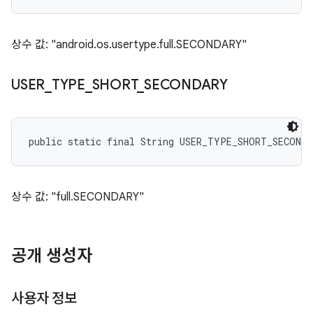
상수 값: "android.os.usertype.full.SECONDARY"
USER
_
TYPE
_
SHORT
_
SECONDARY
public static final String USER_TYPE_SHORT_SECONDA
상수 값: "full.SECONDARY"
공개 생성자
사용자 정보