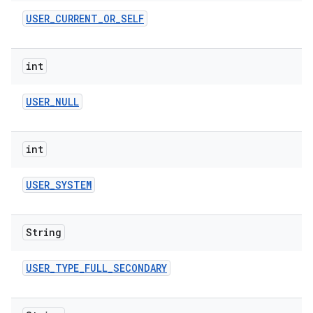
USER
_
CURRENT
_
OR
_
SELF
int
USER
_
NULL
int
USER
_
SYSTEM
String
USER
_
TYPE
_
FULL
_
SECONDARY