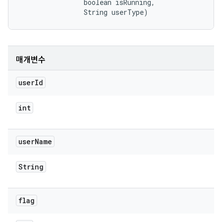
                boolean isRunning, 

                String userType)
매개변수
user
Id
int
user
Name
String
flag