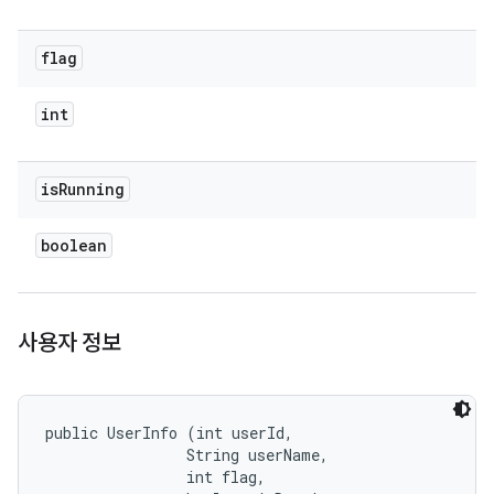
flag
int
is
Running
boolean
사용자 정보
public UserInfo (int userId, 

                String userName, 

                int flag, 
