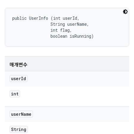
public UserInfo (int userId, 

                String userName, 

                int flag, 

                boolean isRunning)
매개변수
user
Id
int
user
Name
String