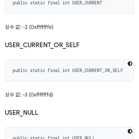
public static final int USER_CURRENT
상수 값: -2 (0xfffffffe)
USER
_
CURRENT
_
OR
_
SELF
public static final int USER_CURRENT_OR_SELF
상수 값: -3 (0xfffffffd)
USER
_
NULL
public static final int USER_NULL