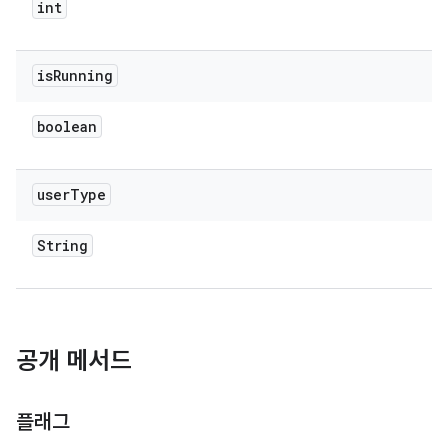
int
is
Running
boolean
user
Type
String
공개 메서드
플래그