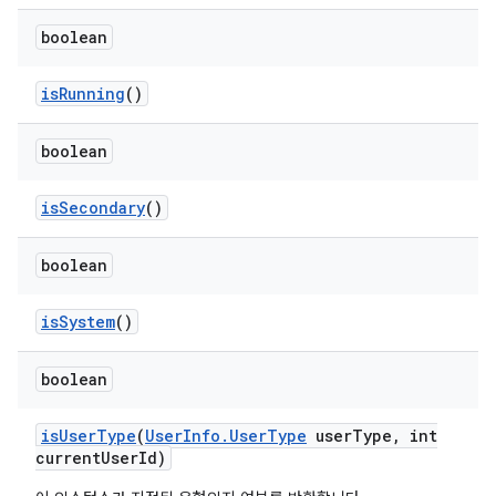
boolean
is
Running
()
boolean
is
Secondary
()
boolean
is
System
()
boolean
is
User
Type
(
User
Info
.
User
Type
user
Type
,
int
current
User
Id)