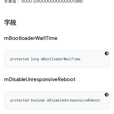
常量值： 5000 (0x0000000000001388)
字段
m
Bootloader
Wait
Time
protected long mBootloaderWaitTime
m
Disable
Unresponsive
Reboot
protected boolean mDisableUnresponsiveReboot