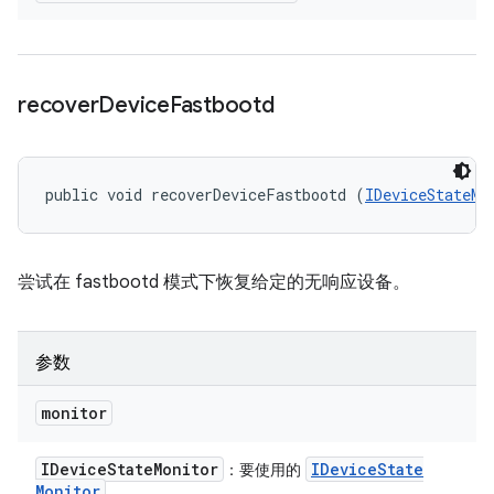
recover
Device
Fastbootd
public void recoverDeviceFastbootd (
IDeviceStateMo
尝试在 fastbootd 模式下恢复给定的无响应设备。
参数
monitor
IDevice
State
Monitor
IDevice
State
：要使用的
Monitor
。