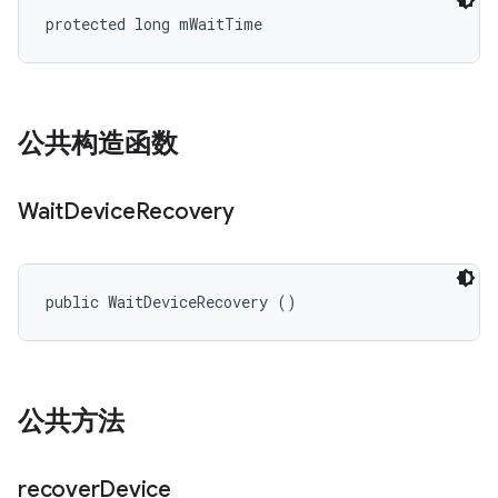
protected long mWaitTime
公共构造函数
Wait
Device
Recovery
public WaitDeviceRecovery ()
公共方法
recover
Device