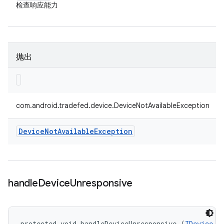
检查响应能力
抛出
com.android.tradefed.device.DeviceNotAvailableException
Device
Not
Available
Exception
handle
Device
Unresponsive
protected void handleDeviceUnresponsive (
IDevice
 de