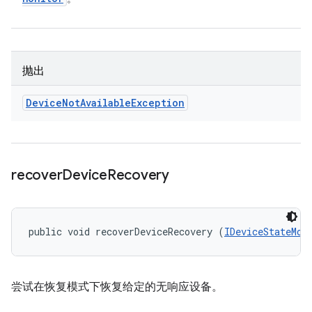
抛出
Device
Not
Available
Exception
recover
Device
Recovery
public void recoverDeviceRecovery (
IDeviceStateMon
尝试在恢复模式下恢复给定的无响应设备。