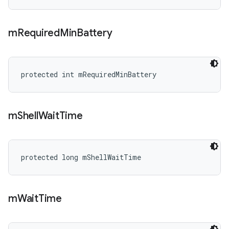
m
Required
Min
Battery
protected int mRequiredMinBattery
m
Shell
Wait
Time
protected long mShellWaitTime
m
Wait
Time