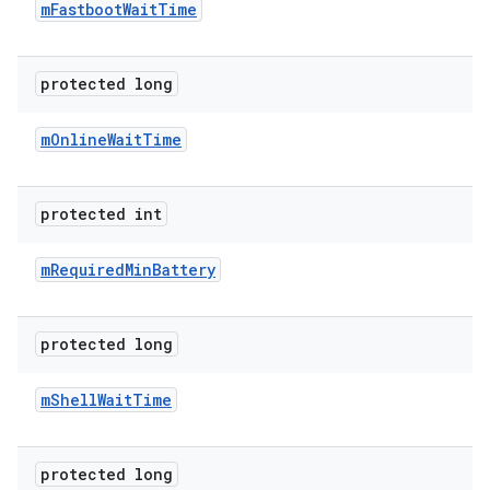
m
Fastboot
Wait
Time
protected long
m
Online
Wait
Time
protected int
m
Required
Min
Battery
protected long
m
Shell
Wait
Time
protected long