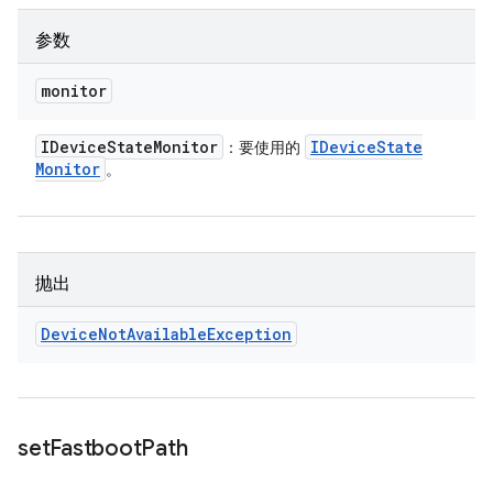
参数
monitor
IDevice
State
Monitor
IDevice
State
：要使用的
Monitor
。
抛出
Device
Not
Available
Exception
set
Fastboot
Path