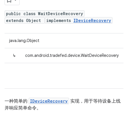
public class WaitDeviceRecovery
extends Object
implements
IDeviceRecovery
java.lang.Object
↳
com.android.tradefed.device.WaitDeviceRecovery
一种简单的
IDeviceRecovery
实现，用于等待设备上线
并响应简单命令。