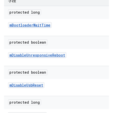
字段
protected long
m
Bootloader
Wait
Time
protected boolean
m
Disable
Unresponsive
Reboot
protected boolean
m
Disable
Usb
Reset
protected long