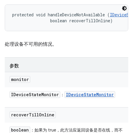
protected void handleDeviceNotAvailable (
IDeviceSt
                boolean recoverTillOnline)
处理设备不可用的情况。
参数
monitor
IDevice
State
Monitor
IDevice
State
Monitor
：
recover
Till
Online
boolean
：如果为 true，此方法应返回设备是否在线，而不