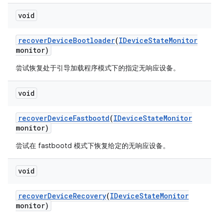
void
recover
Device
Bootloader
(
IDevice
State
Monitor
monitor)
尝试恢复处于引导加载程序模式下的指定无响应设备。
void
recover
Device
Fastbootd
(
IDevice
State
Monitor
monitor)
尝试在 fastbootd 模式下恢复给定的无响应设备。
void
recover
Device
Recovery
(
IDevice
State
Monitor
monitor)