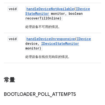
void
handle
Device
Not
Available
(
IDevice
State
Monitor
monitor
,
boolean
recover
Till
Online)
处理设备不可用的情况。
void
handle
Device
Unresponsive
(
IDevice
device
,
IDevice
State
Monitor
monitor)
处理设备在线但无响应的情况。
常量
BOOTLOADER
_
POLL
_
ATTEMPTS