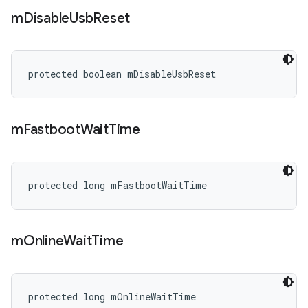
m
Disable
Usb
Reset
protected boolean mDisableUsbReset
m
Fastboot
Wait
Time
protected long mFastbootWaitTime
m
Online
Wait
Time
protected long mOnlineWaitTime