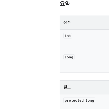
요약
상수
int
long
필드
protected long