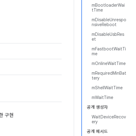
mBootloaderWai
tTime
mDisableUnrespo
nsiveReboot
mDisableUsbRes
et
mFastbootWaitTi
me
mOnlineWaitTime
mRequiredMinBat
tery
mShellWaitTime
mWaitTime
공개 생성자
한 구현
WaitDeviceRecov
ery
공개 메서드