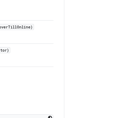
over
Till
Online)
tor)