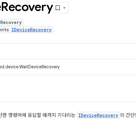
e
Recovery
eRecovery
ents
IDeviceRecovery
ed.device.WaitDeviceRecovery
단한 명령어에 응답할 때까지 기다리는
IDeviceRecovery
의 간단