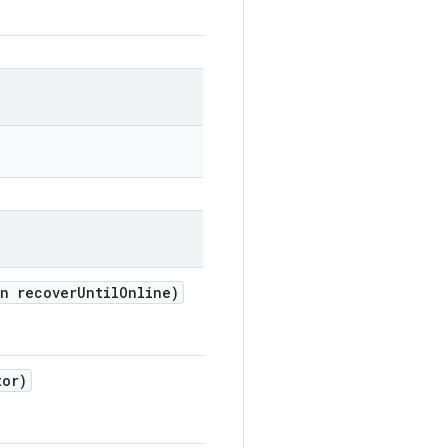
n recover
Until
Online)
or)
.