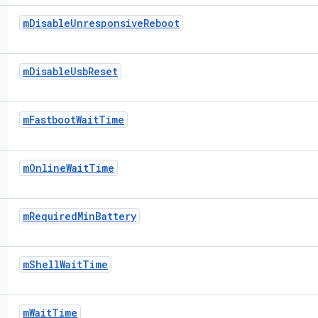
m
Disable
Unresponsive
Reboot
m
Disable
Usb
Reset
m
Fastboot
Wait
Time
m
Online
Wait
Time
m
Required
Min
Battery
m
Shell
Wait
Time
m
Wait
Time