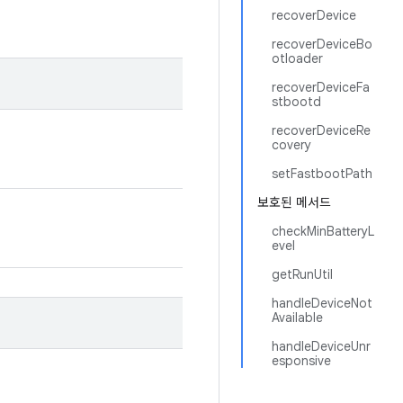
recoverDevice
recoverDeviceBo
otloader
recoverDeviceFa
stbootd
recoverDeviceRe
covery
setFastbootPath
보호된 메서드
checkMinBatteryL
evel
getRunUtil
handleDeviceNot
Available
handleDeviceUnr
esponsive