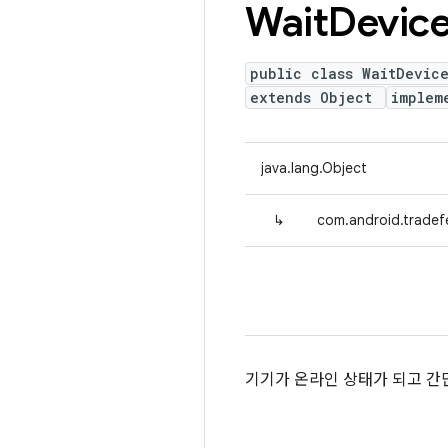
Wait
Devic
public class WaitDevic
extends Object
implem
java.lang.Object
↳
com.android.tradef
기기가 온라인 상태가 되고 간