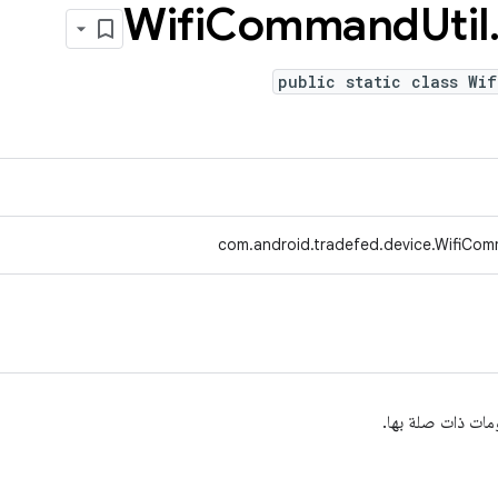
Wifi
Command
Util
public static class Wif
com.android.tradefed.device.WifiCom