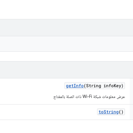
get
Info
(String info
Key)
عرض معلومات شبكة Wi-Fi ذات الصلة بالمفتاح
to
String
()