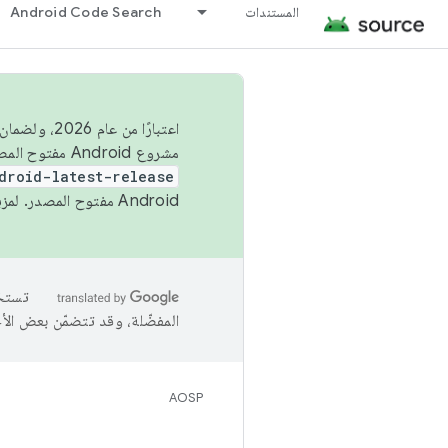
المستندات
Android Code Search
اعتبارًا من
مشروع Android مفتوح المصدر (AOSP) في الربعَين الثاني والرابع. لبناء مشروع Android مفتوح المصدر والمساهمة فيه، استخدِم
droid-latest-release
Android مفتوح المصدر. لمزيد من المعلومات، يُرجى الاطّلاع على
المفضّلة، وقد تتضمّن بعض الأ
AOSP