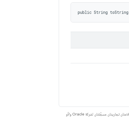
public String toString
. إنّ Java وOpenJDK هما علامتان تجاريتان مسجَّلتان لشركة Oracle و/أو