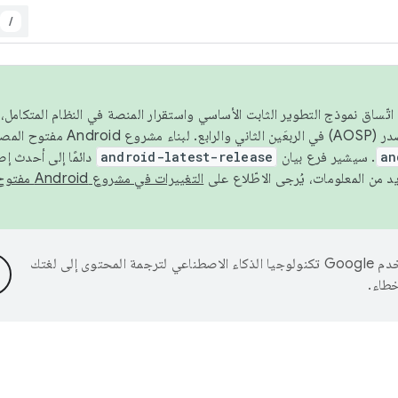
/
 عام 2026، ولضمان اتّساق نموذج التطوير الثابت الأساسي واستقرار المنصة في النظام المت
an
. سيشير فرع بيان
android-latest-release
دائمًا إلى أحدث إ
التغييرات في مشروع Android مفتوح المصدر
تستخدم Google تكنولوجيا الذكاء الاصطناعي لترجمة المحتوى إلى لغتك
خطاء.