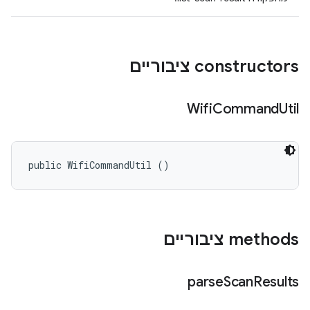
‫constructors ציבוריים
Wifi
Command
Util
public WifiCommandUtil ()
‫methods ציבוריים
parse
Scan
Results