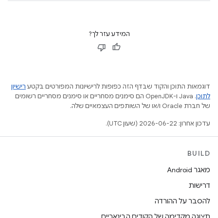
המידע עזר לך?
דוגמאות התוכן והקוד שבדף הזה כפופות לרישיונות המפורטים בקטע
רישיון
לתוכן
.‏ Java ו-OpenJDK הם סימנים מסחריים או סימנים מסחריים רשומים
של חברת Oracle ו/או של השותפים העצמאיים שלה.
עדכון אחרון: 2026-06-22 (שעון UTC).
BUILD
מאגר Android
דרישות
להסבר על ההורדה
תצוגה מקדימה של הקודים הבינאריים