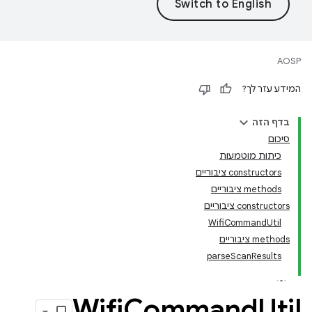
AOSP
המידע עזר לך?
בדף הזה
סיכום
כיתות מוטמעות
‫constructors ציבוריים
‫methods ציבוריים
‫constructors ציבוריים
WifiCommandUtil
‫methods ציבוריים
parseScanResults
Wifi
Command
Util