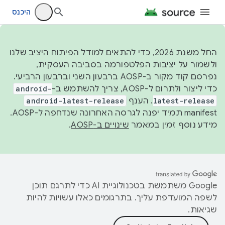
היכנס
החל משנת 2026, כדי להתאים למודל הפיתוח היציב שלנו
ולשמור על יציבות הפלטפורמה בסביבה העסקית,
נפרסם קוד מקור ב-AOSP ברבעון השני וברבעון הרביעי.
כדי ליצור ולתרום ל-AOSP, צריך להשתמש ב-
android-
latest-release
. הענף
android-latest-release
manifest תמיד יפנה לגרסה האחרונה שנדחפה ל-AOSP.
מידע נוסף זמין במאמר
שינויים ב-AOSP
.
‫Google משתמשת בטכנולוגיית AI כדי לתרגם תוכן
לשפה המועדפת עליך. בתרגומים כאלו עשויות להיות
שגיאות.