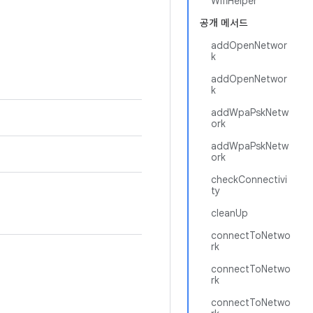
WifiHelper
공개 메서드
addOpenNetwor
k
addOpenNetwor
k
addWpaPskNetw
ork
addWpaPskNetw
ork
checkConnectivi
ty
cleanUp
connectToNetwo
rk
connectToNetwo
rk
connectToNetwo