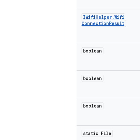
IWifi
Helper
.
Wifi
Connection
Result
boolean
boolean
boolean
static File