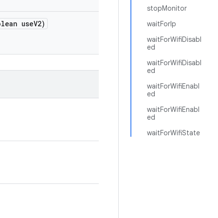
stopMonitor
lean use
V2)
waitForIp
waitForWifiDisabl
ed
waitForWifiDisabl
ed
waitForWifiEnabl
ed
waitForWifiEnabl
ed
waitForWifiState