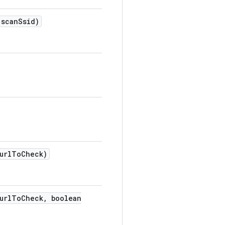
scan
Ssid)
url
To
Check)
url
To
Check
,
boolean