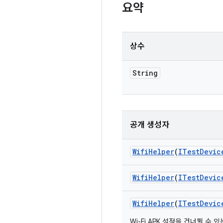
요약
상수
String
공개 생성자
Wifi
Helper
(
ITest
Devic
Wifi
Helper
(
ITest
Devic
Wifi
Helper
(
ITest
Devic
Wi-Fi APK 설정을 건너뛸 수