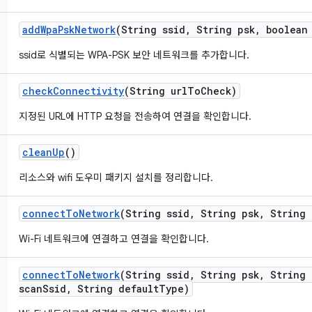
add
Wpa
Psk
Network
(String ssid
,
String psk
,
boolean 
ssid로 식별되는 WPA-PSK 보안 네트워크를 추가합니다.
check
Connectivity
(String url
To
Check)
지정된 URL에 HTTP 요청을 전송하여 연결을 확인합니다.
clean
Up
()
리소스와 wifi 도우미 패키지 설치를 정리합니다.
connect
To
Network
(String ssid
,
String psk
,
String 
Wi-Fi 네트워크에 연결하고 연결을 확인합니다.
connect
To
Network
(String ssid
,
String psk
,
String 
scan
Ssid
,
String default
Type)