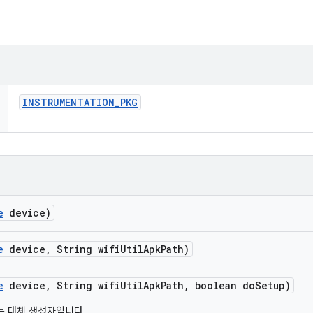
INSTRUMENTATION
_
PKG
e
device)
e
device
,
String wifi
Util
Apk
Path)
e
device
,
String wifi
Util
Apk
Path
,
boolean do
Setup)
 있는 대체 생성자입니다.