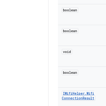
boolean
boolean
void
boolean
IWifi
Helper
.
Wifi
Connection
Result