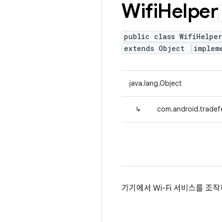
Wifi
Helper
public class WifiHelper
extends Object
implem
java.lang.Object
↳
com.android.tradefe
기기에서 Wi-Fi 서비스를 조