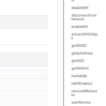
rk
disableWifi
disconnectFrom
Network
enableWifi
extractWifiUtilAp
k
getBSSID
getIpAddress
getSSID
getWifiInfo
hasValidIp
isWifiEnabled
removeAllNetwor
ks
startMonitor