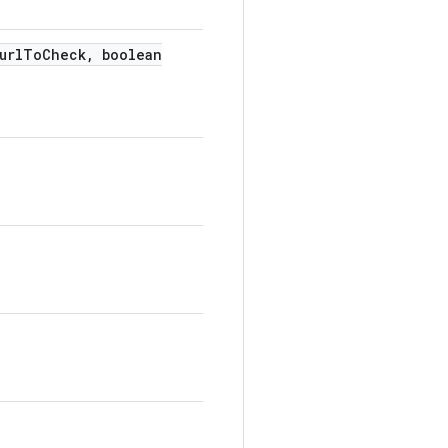
url
To
Check
,
boolean