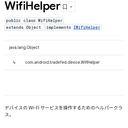
Wifi
Helper
public class WifiHelper
extends Object
implements
IWifiHelper
java.lang.Object
↳
com.android.tradefed.device.WifiHelper
デバイスの Wi-Fi サービスを操作するためのヘルパークラ
ス。