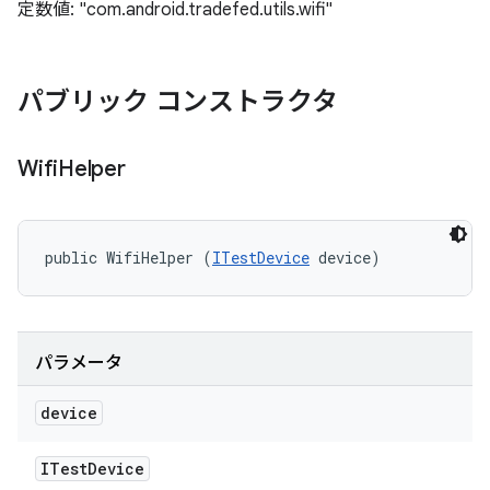
定数値: "com.android.tradefed.utils.wifi"
パブリック コンストラクタ
Wifi
Helper
public WifiHelper (
ITestDevice
 device)
パラメータ
device
ITest
Device