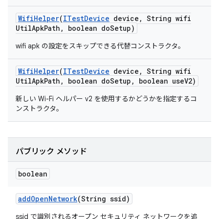
Wifi
Helper
(
ITest
Device
device
,
String wifi
Util
Apk
Path
,
boolean do
Setup)
wifi apk の設定をスキップできる代替コンストラクタ。
Wifi
Helper
(
ITest
Device
device
,
String wifi
Util
Apk
Path
,
boolean do
Setup
,
boolean use
V2)
新しい Wi-Fi ヘルパー v2 を使用するかどうかを指定するコ
ンストラクタ。
パブリック メソッド
boolean
add
Open
Network
(String ssid)
ssid で識別されるオープン セキュリティ ネットワークを追