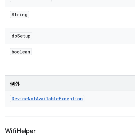
String
do
Setup
boolean
例外
Device
Not
Available
Exception
Wifi
Helper