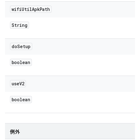
wifi
Util
Apk
Path
String
do
Setup
boolean
use
V2
boolean
例外