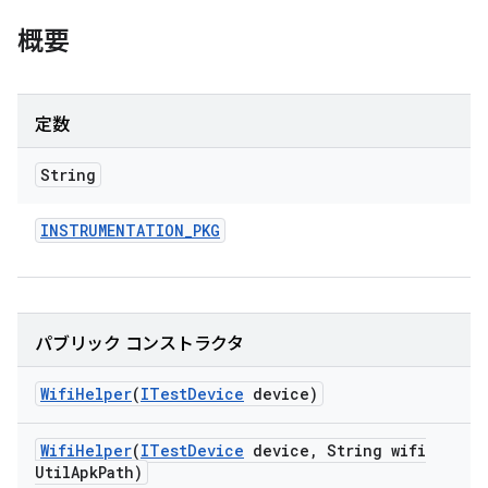
概要
定数
String
INSTRUMENTATION
_
PKG
パブリック コンストラクタ
Wifi
Helper
(
ITest
Device
device)
Wifi
Helper
(
ITest
Device
device
,
String wifi
Util
Apk
Path)