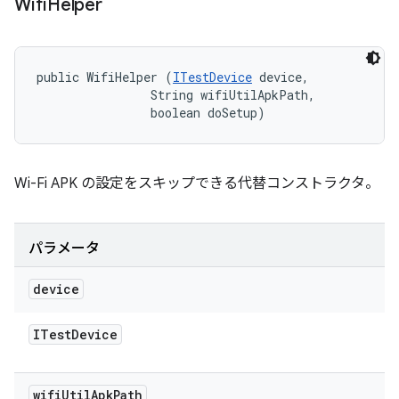
Wifi
Helper
public WifiHelper (
ITestDevice
 device, 

                String wifiUtilApkPath, 

                boolean doSetup)
Wi-Fi APK の設定をスキップできる代替コンストラクタ。
パラメータ
device
ITest
Device
wifi
Util
Apk
Path