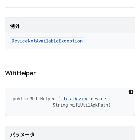
例外
Device
Not
Available
Exception
Wifi
Helper
public WifiHelper (
ITestDevice
 device, 

                String wifiUtilApkPath)
パラメータ