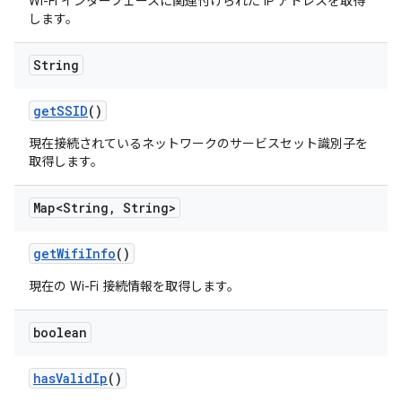
Wi-Fi インターフェースに関連付けられた IP アドレスを取得
します。
String
get
SSID
()
現在接続されているネットワークのサービスセット識別子を
取得します。
Map<String
,
String>
get
Wifi
Info
()
現在の Wi-Fi 接続情報を取得します。
boolean
has
Valid
Ip
()