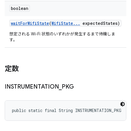
boolean
wait
For
Wifi
State
(
Wifi
State
.
.
.
expected
States)
想定される Wi-Fi 状態のいずれかが発生するまで待機しま
す。
定数
INSTRUMENTATION
_
PKG
public static final String INSTRUMENTATION_PKG