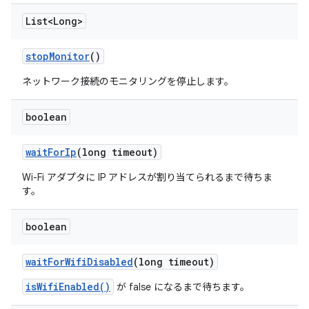
List<Long>
stop
Monitor
()
ネットワーク接続のモニタリングを停止します。
boolean
wait
For
Ip
(long timeout)
Wi-Fi アダプタに IP アドレスが割り当てられるまで待ちま
す。
boolean
wait
For
Wifi
Disabled
(long timeout)
isWifiEnabled()
が false になるまで待ちます。