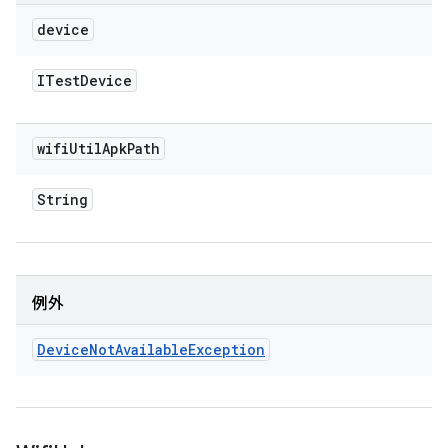
device
ITest
Device
wifi
Util
Apk
Path
String
例外
Device
Not
Available
Exception