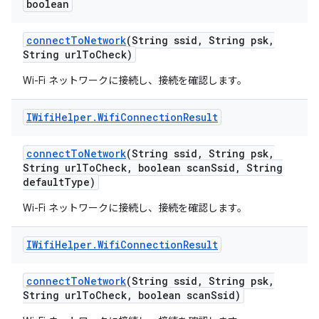
boolean
connect
To
Network
(String ssid
,
String psk
,
String url
To
Check)
Wi-Fi ネットワークに接続し、接続を確認します。
IWifi
Helper
.
Wifi
Connection
Result
connect
To
Network
(String ssid
,
String psk
,
String url
To
Check
,
boolean scan
Ssid
,
String
default
Type)
Wi-Fi ネットワークに接続し、接続を確認します。
IWifi
Helper
.
Wifi
Connection
Result
connect
To
Network
(String ssid
,
String psk
,
String url
To
Check
,
boolean scan
Ssid)