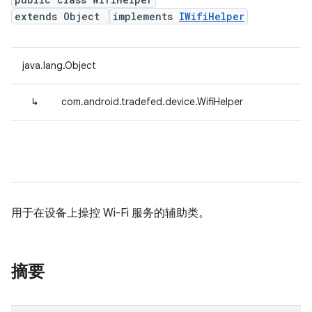
extends Object
implements
IWifiHelper
java.lang.Object
↳
com.android.tradefed.device.WifiHelper
用于在设备上操控 Wi-Fi 服务的辅助类。
摘要