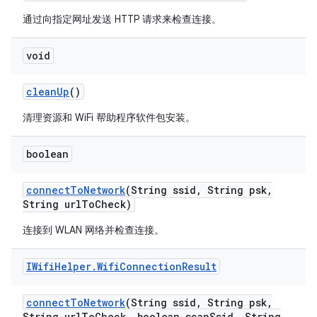
通过向指定网址发送 HTTP 请求来检查连接。
void
clean
Up
()
清理资源和 WiFi 帮助程序软件包安装。
boolean
connect
To
Network
(String ssid
,
String psk
,
String url
To
Check)
连接到 WLAN 网络并检查连接。
IWifi
Helper
.
Wifi
Connection
Result
connect
To
Network
(String ssid
,
String psk
,
String url
To
Check
,
boolean scan
Ssid
,
String