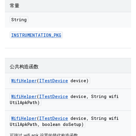
常量
String
INSTRUMENTATION
_
PKG
公共构造函数
Wifi
Helper
(
ITest
Device
device)
Wifi
Helper
(
ITest
Device
device
,
String wifi
Util
Apk
Path)
Wifi
Helper
(
ITest
Device
device
,
String wifi
Util
Apk
Path
,
boolean do
Setup)
可跳过 wifi apk 设置的替代构造函数。