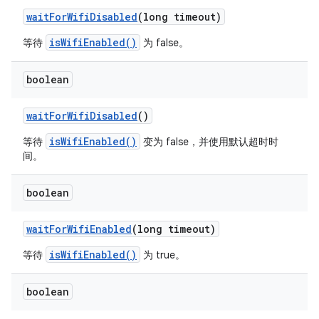
wait
For
Wifi
Disabled
(long timeout)
isWifiEnabled()
等待
为 false。
boolean
wait
For
Wifi
Disabled
()
isWifiEnabled()
等待
变为 false，并使用默认超时时
间。
boolean
wait
For
Wifi
Enabled
(long timeout)
isWifiEnabled()
等待
为 true。
boolean