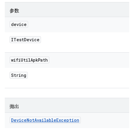
参数
device
ITest
Device
wifi
Util
Apk
Path
String
抛出
Device
Not
Available
Exception