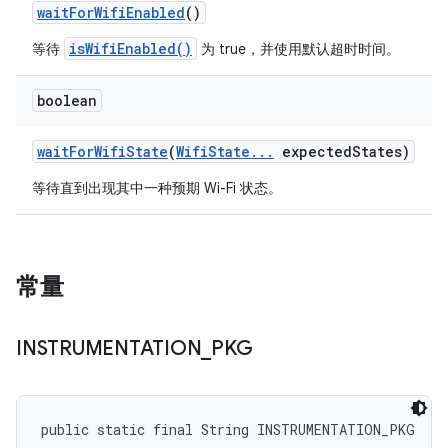
wait
For
Wifi
Enabled
()
isWifiEnabled()
等待
为 true，并使用默认超时时间。
boolean
wait
For
Wifi
State
(
Wifi
State
.
.
.
expected
States)
等待直到出现其中一种预期 Wi-Fi 状态。
常量
INSTRUMENTATION
_
PKG
public static final String INSTRUMENTATION_PKG