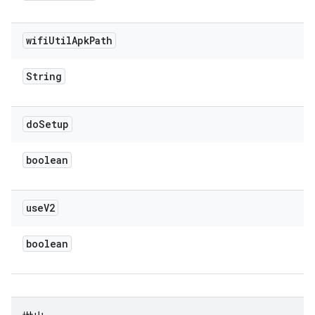
wifi
Util
Apk
Path
String
do
Setup
boolean
use
V2
boolean