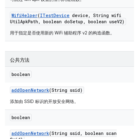
Wifi
Helper
(
ITest
Device
device
,
String wifi
Util
Apk
Path
,
boolean do
Setup
,
boolean use
V2)
用于指定是否使用新的 WiFi 辅助程序 v2 的构造函数。
公共方法
boolean
add
Open
Network
(String ssid)
添加由 SSID 标识的开放安全网络。
boolean
add
Open
Network
(String ssid
,
boolean scan