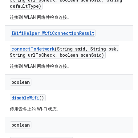
default
Type)
连接到 WLAN 网络并检查连接。
IWifi
Helper
.
Wifi
Connection
Result
connect
To
Network
(String ssid
,
String psk
,
String url
To
Check
,
boolean scan
Ssid)
连接到 WLAN 网络并检查连接。
boolean
disable
Wifi
()
停用设备上的 Wi-Fi 状态。
boolean