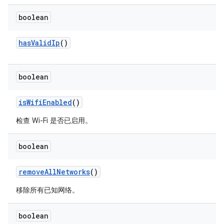
boolean
has
Valid
Ip
()
boolean
is
Wifi
Enabled
()
检查 Wi-Fi 是否已启用。
boolean
remove
All
Networks
()
移除所有已知网络。
boolean