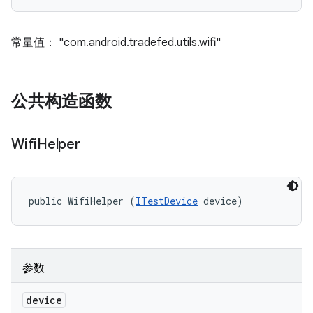
常量值： "com.android.tradefed.utils.wifi"
公共构造函数
Wifi
Helper
public WifiHelper (
ITestDevice
 device)
参数
device