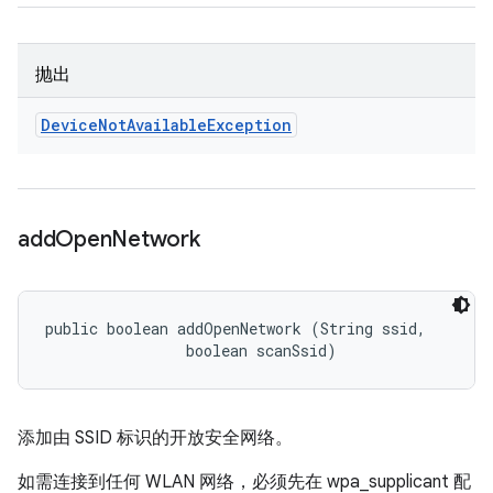
抛出
Device
Not
Available
Exception
add
Open
Network
public boolean addOpenNetwork (String ssid, 

                boolean scanSsid)
添加由 SSID 标识的开放安全网络。
如需连接到任何 WLAN 网络，必须先在 wpa_supplicant 配