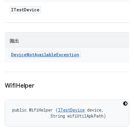
ITest
Device
抛出
Device
Not
Available
Exception
Wifi
Helper
public WifiHelper (
ITestDevice
 device, 

                String wifiUtilApkPath)