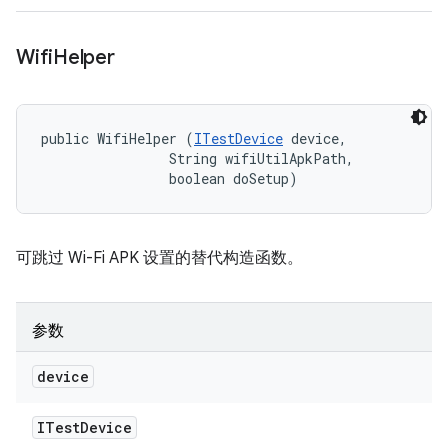
Wifi
Helper
public WifiHelper (
ITestDevice
 device, 

                String wifiUtilApkPath, 

                boolean doSetup)
可跳过 Wi-Fi APK 设置的替代构造函数。
参数
device
ITest
Device