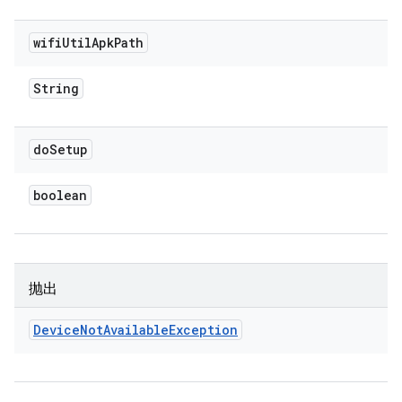
wifi
Util
Apk
Path
String
do
Setup
boolean
抛出
Device
Not
Available
Exception