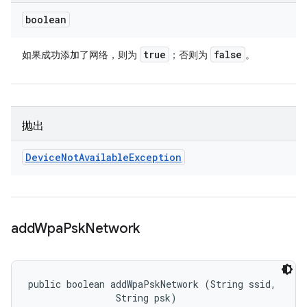
boolean
true
false
如果成功添加了网络，则为
；否则为
。
抛出
Device
Not
Available
Exception
add
Wpa
Psk
Network
public boolean addWpaPskNetwork (String ssid, 

                String psk)