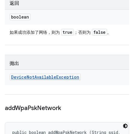
返回
boolean
true
false
如果成功添加了网络，则为
；否则为
。
抛出
Device
Not
Available
Exception
add
Wpa
Psk
Network
public boolean addWpaPskNetwork (String ssid, 
