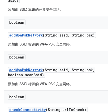
Ssid)
添加由 SSID 标识的开放安全网络。
boolean
add
Wpa
Psk
Network
(String ssid
,
String psk)
添加由 SSID 标识的 WPA-PSK 安全网络。
boolean
add
Wpa
Psk
Network
(String ssid
,
String psk
,
boolean scan
Ssid)
添加由 SSID 标识的 WPA-PSK 安全网络。
boolean
check
Connectivity
(String url
To
Check)