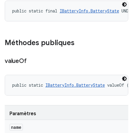
public static final 
IBatteryInfo.BatteryState
 UNDE
Méthodes publiques
value
Of
public static 
IBatteryInfo.BatteryState
 valueOf (S
Paramètres
name