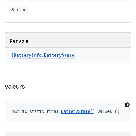
String
Renvoie
IBattery
Info
.
Battery
State
valeurs
public static final 
BatteryState[]
 values ()