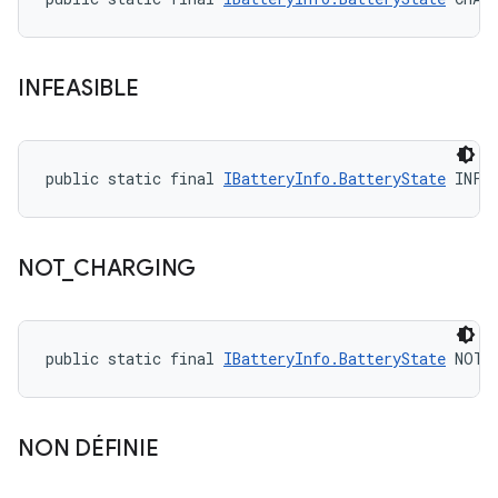
INFEASIBLE
public static final 
IBatteryInfo.BatteryState
 INFE
NOT
_
CHARGING
public static final 
IBatteryInfo.BatteryState
 NOT_
NON DÉFINIE