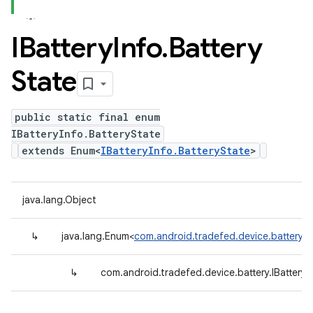
IBattery
Info
.
Battery
State
public static final enum
IBatteryInfo.BatteryState
extends Enum<
IBatteryInfo.BatteryState
>
java.lang.Object
↳
java.lang.Enum<
com.android.tradefed.device.battery.IB
↳
com.android.tradefed.device.battery.IBatteryI