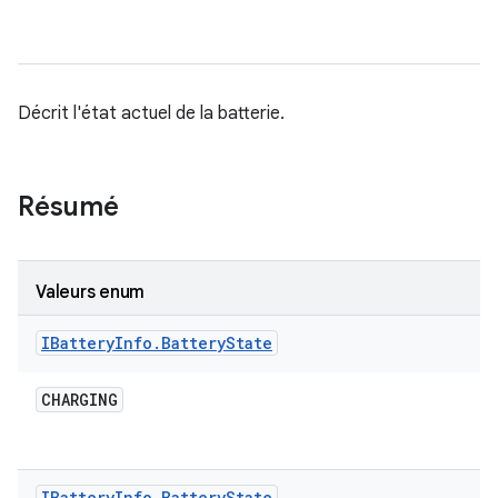
Décrit l'état actuel de la batterie.
Résumé
Valeurs enum
IBattery
Info
.
Battery
State
CHARGING
IBattery
Info
.
Battery
State