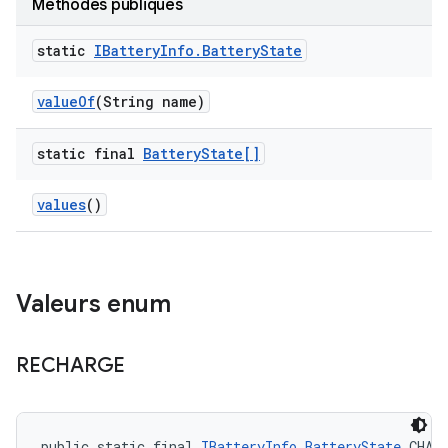
Méthodes publiques
static
IBattery
Info
.
Battery
State
value
Of
(String name)
static final
Battery
State[]
values
()
Valeurs enum
RECHARGE
public static final 
IBatteryInfo.BatteryState
 CHAR