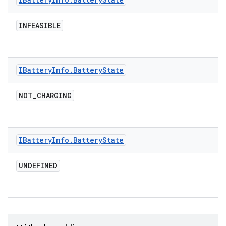
INFEASIBLE
IBattery
Info
.
Battery
State
NOT
_
CHARGING
IBattery
Info
.
Battery
State
UNDEFINED