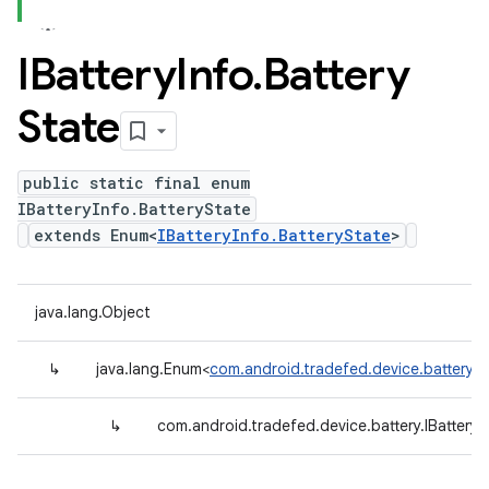
IBattery
Info
.
Battery
State
public static final enum
IBatteryInfo.BatteryState
extends Enum<
IBatteryInfo.BatteryState
>
java.lang.Object
↳
java.lang.Enum<
com.android.tradefed.device.battery.IB
↳
com.android.tradefed.device.battery.IBatteryI