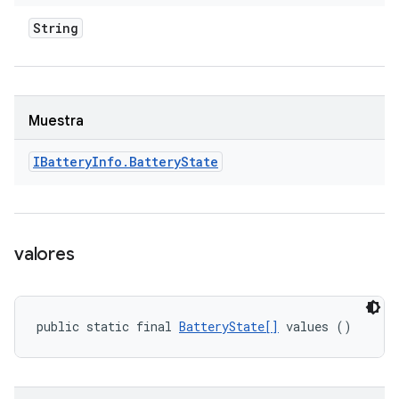
String
Muestra
IBattery
Info
.
Battery
State
valores
public static final 
BatteryState[]
 values ()