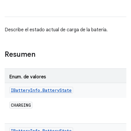
Describe el estado actual de carga de la batería.
Resumen
Enum
.
de valores
IBattery
Info
.
Battery
State
CHARGING
IBattery
Info
.
Battery
State