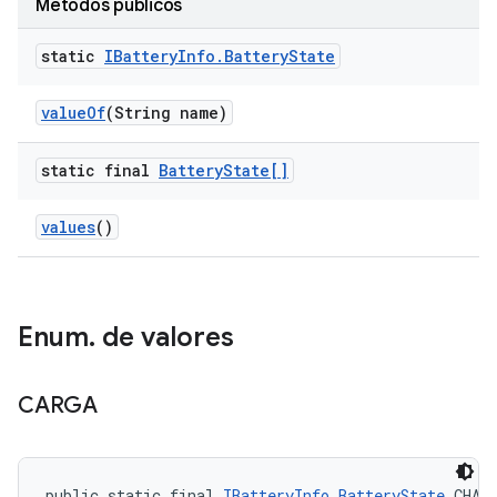
Métodos públicos
static
IBattery
Info
.
Battery
State
value
Of
(String name)
static final
Battery
State[]
values
()
Enum
.
de valores
CARGA
public static final 
IBatteryInfo.BatteryState
 CHAR