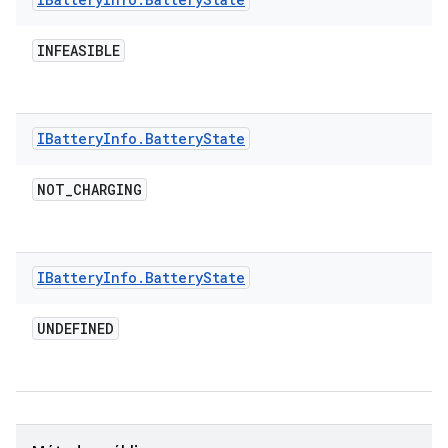
INFEASIBLE
IBattery
Info
.
Battery
State
NOT
_
CHARGING
IBattery
Info
.
Battery
State
UNDEFINED