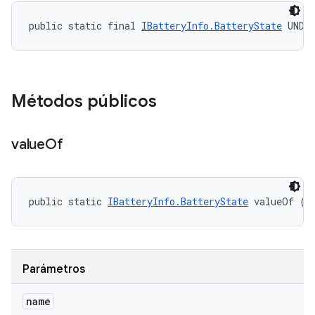
public static final 
IBatteryInfo.BatteryState
 UNDE
Métodos públicos
value
Of
public static 
IBatteryInfo.BatteryState
 valueOf (S
Parámetros
name