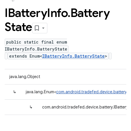
IBattery
Info
.
Battery
State
public static final enum
IBatteryInfo.BatteryState
extends Enum<
IBatteryInfo.BatteryState
>
java.lang.Object
↳
java.lang.Enum<
com.android.tradefed.device.battery.IB
↳
com.android.tradefed.device.battery.IBatteryI