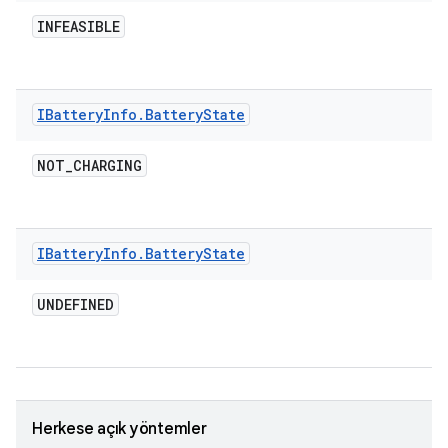
INFEASIBLE
IBattery
Info
.
Battery
State
NOT
_
CHARGING
IBattery
Info
.
Battery
State
UNDEFINED
Herkese açık yöntemler