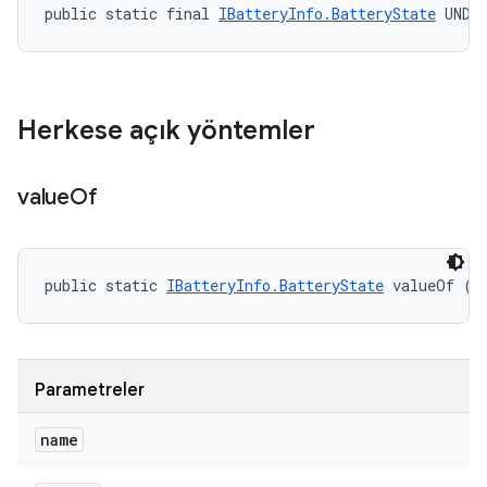
public static final 
IBatteryInfo.BatteryState
 UNDE
Herkese açık yöntemler
value
Of
public static 
IBatteryInfo.BatteryState
 valueOf (S
Parametreler
name