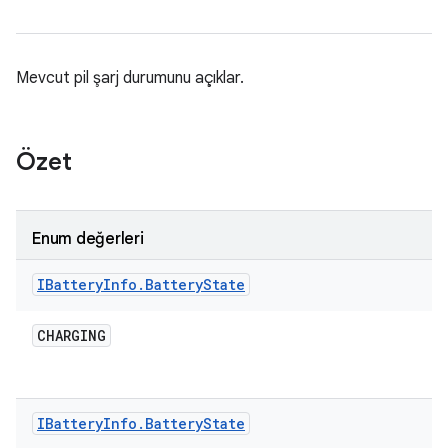
Mevcut pil şarj durumunu açıklar.
Özet
Enum değerleri
IBattery
Info
.
Battery
State
CHARGING
IBattery
Info
.
Battery
State