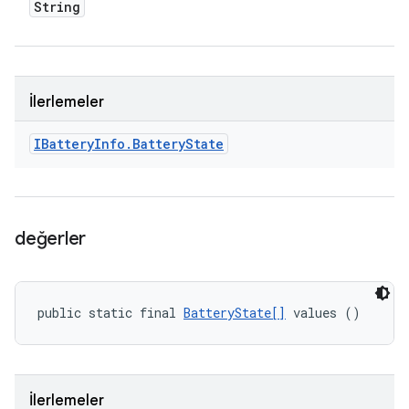
String
İlerlemeler
IBattery
Info
.
Battery
State
değerler
public static final 
BatteryState[]
 values ()
İlerlemeler