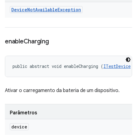
Device
Not
Available
Exception
enable
Charging
public abstract void enableCharging (
ITestDevice
 d
Ativar o carregamento da bateria de um dispositivo.
Parâmetros
device