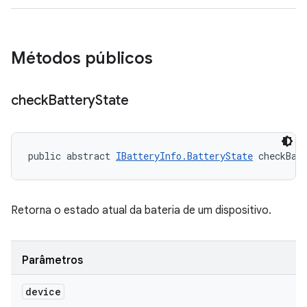
Métodos públicos
check
Battery
State
public abstract 
IBatteryInfo.BatteryState
 checkBat
Retorna o estado atual da bateria de um dispositivo.
Parâmetros
device