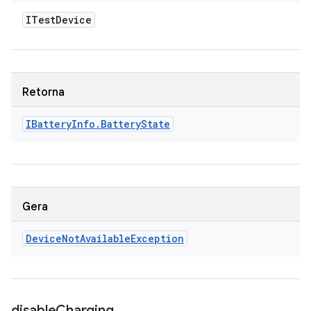
ITest
Device
Retorna
IBattery
Info
.
Battery
State
Gera
Device
Not
Available
Exception
disable
Charging