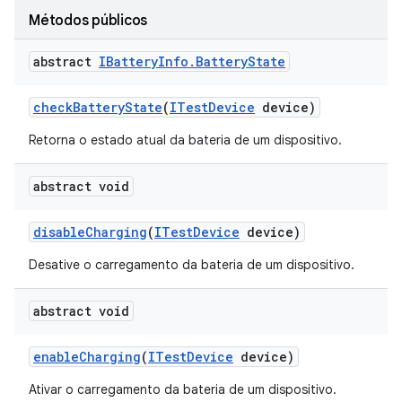
Métodos públicos
abstract
IBattery
Info
.
Battery
State
check
Battery
State
(
ITest
Device
device)
Retorna o estado atual da bateria de um dispositivo.
abstract void
disable
Charging
(
ITest
Device
device)
Desative o carregamento da bateria de um dispositivo.
abstract void
enable
Charging
(
ITest
Device
device)
Ativar o carregamento da bateria de um dispositivo.