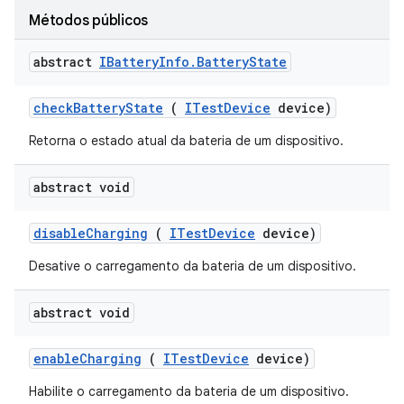
Métodos públicos
abstract
IBattery
Info
.
Battery
State
check
Battery
State
(
ITest
Device
device)
Retorna o estado atual da bateria de um dispositivo.
abstract void
disable
Charging
(
ITest
Device
device)
Desative o carregamento da bateria de um dispositivo.
abstract void
enable
Charging
(
ITest
Device
device)
Habilite o carregamento da bateria de um dispositivo.