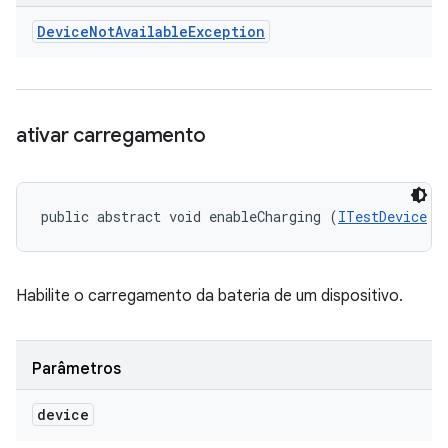
Device
Not
Available
Exception
ativar carregamento
public abstract void enableCharging (
ITestDevice
 d
Habilite o carregamento da bateria de um dispositivo.
Parâmetros
device