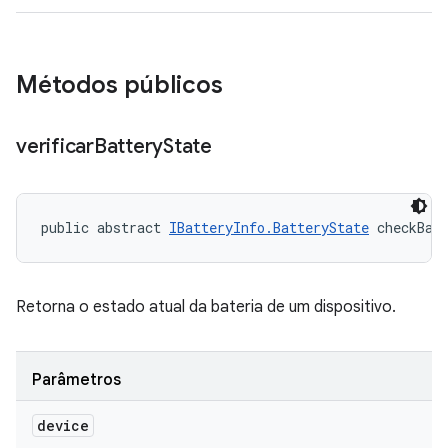
Métodos públicos
verificar
Battery
State
public abstract 
IBatteryInfo.BatteryState
 checkBat
Retorna o estado atual da bateria de um dispositivo.
Parâmetros
device