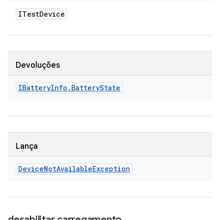
ITest
Device
Devoluções
IBattery
Info
.
Battery
State
Lança
Device
Not
Available
Exception
desabilitar carregamento