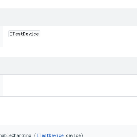
ITest
Device
nableCharging (
ITestDevice
 device)