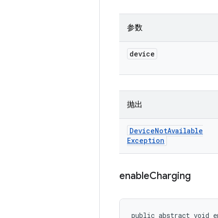
参数
device
抛出
Device
Not
Available
Exception
enable
Charging
public abstract void e