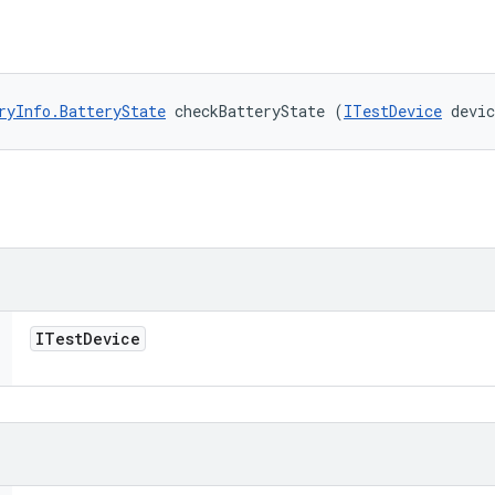
ryInfo.BatteryState
 checkBatteryState (
ITestDevice
 devi
ITest
Device