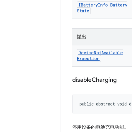
IBattery
Info
.
Battery
State
抛出
Device
Not
Available
Exception
disable
Charging
public abstract void d
停用设备的电池充电功能。