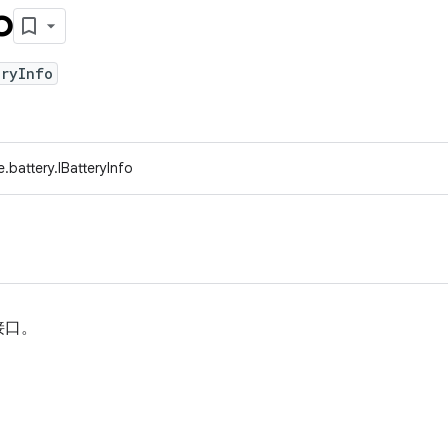
o
eryInfo
battery.IBatteryInfo
接口。