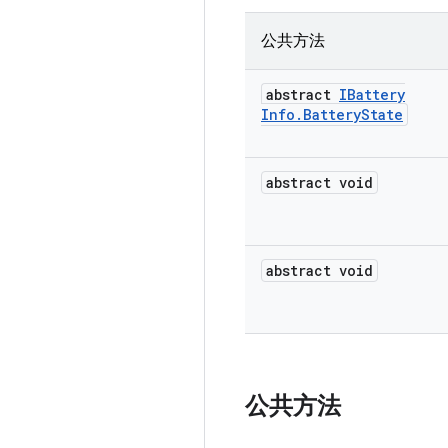
公共方法
abstract
IBattery
Info
.
Battery
State
abstract void
abstract void
公共方法