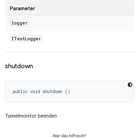
Parameter
logger
ITest
Logger
shutdown
public void shutdown ()
Tunnelmonitor beenden
War das hilfreich?