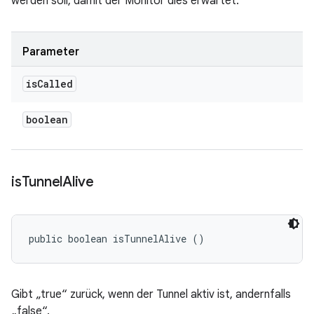
werden soll, damit der Monitor dies erwartet.
Parameter
is
Called
boolean
is
Tunnel
Alive
public boolean isTunnelAlive ()
Gibt „true“ zurück, wenn der Tunnel aktiv ist, andernfalls
„false“.