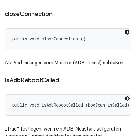
close
Connection
public void closeConnection ()
Alle Verbindungen vom Monitor (ADB-Tunnel) schließen.
is
Adb
Reboot
Called
public void isAdbRebootCalled (boolean isCalled)
„True“ festlegen, wenn ein ADB-Neustart aufgerufen