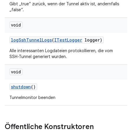
Gibt „true“ zurück, wenn der Tunnel aktiv ist, andernfalls
„false“.
void
log
Ssh
Tunnel
Logs
(
ITest
Logger
logger)
Alle interessanten Logdateien protokollieren, die vom
SSH-Tunnel generiert wurden.
void
shutdown
()
Tunnelmonitor beenden
Öffentliche Konstruktoren