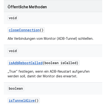
Öffentliche Methoden
void
close
Connection
()
Alle Verbindungen vom Monitor (ADB-Tunnel) schließen.
void
is
Adb
Reboot
Called
(boolean is
Called)
„True“ festlegen, wenn ein ADB-Neustart aufgerufen
werden soll, damit der Monitor dies erwartet.
boolean
is
Tunnel
Alive
()