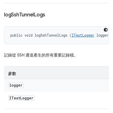
log
Ssh
Tunnel
Logs
public void logSshTunnelLogs (
ITestLogger
 logger)
記錄從 SSH 通道產生的所有重要記錄檔。
參數
logger
ITest
Logger