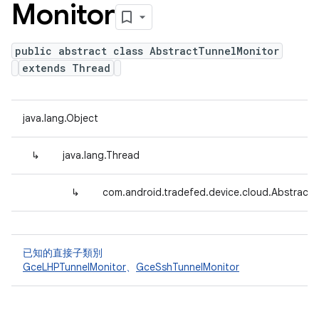
Monitor
public abstract class AbstractTunnelMonitor
extends Thread
java.lang.Object
↳
java.lang.Thread
↳
com.android.tradefed.device.cloud.Abstract
已知的直接子類別
GceLHPTunnelMonitor
、
GceSshTunnelMonitor