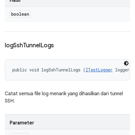
Hasil
boolean
log
Ssh
Tunnel
Logs
public void logSshTunnelLogs (
ITestLogger
 logger)
Catat semua file log menarik yang dihasilkan dari tunnel
SSH.
Parameter