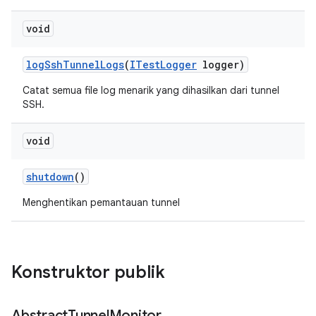
void
log
Ssh
Tunnel
Logs
(
ITest
Logger
logger)
Catat semua file log menarik yang dihasilkan dari tunnel
SSH.
void
shutdown
()
Menghentikan pemantauan tunnel
Konstruktor publik
Abstract
Tunnel
Monitor