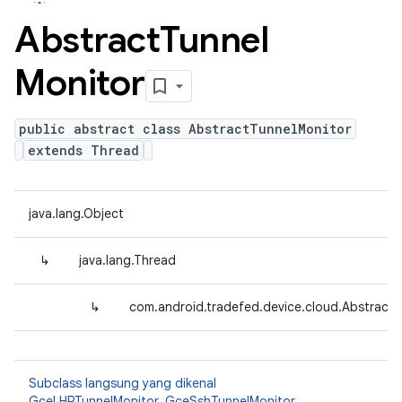
Abstract
Tunnel
Monitor
public abstract class AbstractTunnelMonitor
extends Thread
java.lang.Object
↳
java.lang.Thread
↳
com.android.tradefed.device.cloud.Abstract
Subclass langsung yang dikenal
GceLHPTunnelMonitor
,
GceSshTunnelMonitor