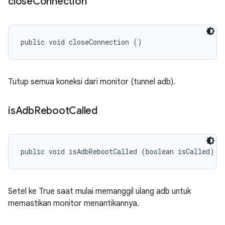
close
Connection
public void closeConnection ()
Tutup semua koneksi dari monitor (tunnel adb).
is
Adb
Reboot
Called
public void isAdbRebootCalled (boolean isCalled)
Setel ke True saat mulai memanggil ulang adb untuk
memastikan monitor menantikannya.