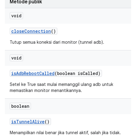
Metode publik
void
close
Connection
()
Tutup semua koneksi dari monitor (tunnel adb).
void
is
Adb
Reboot
Called
(boolean is
Called)
Setel ke True saat mulai memanggil ulang adb untuk
memastikan monitor menantikannya.
boolean
is
Tunnel
Alive
()
Menampilkan nilai benar jika tunnel aktif, salah jika tidak.