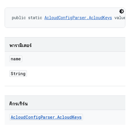
public static 
AcloudConfigParser.AcloudKeys
 valueO
พารามิเตอร์
name
String
คิกรีเทิร์น
Acloud
Config
Parser
.
Acloud
Keys