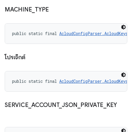
MACHINE
_
TYPE
public static final 
AcloudConfigParser.AcloudKeys
 
โปรเจ็กต์
public static final 
AcloudConfigParser.AcloudKeys
 
SERVICE
_
ACCOUNT
_
JSON
_
PRIVATE
_
KEY