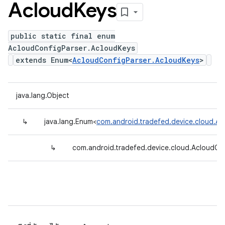
Acloud
Keys
public static final enum
AcloudConfigParser.AcloudKeys
extends Enum<
AcloudConfigParser.AcloudKeys
>
java.lang.Object
↳
java.lang.Enum<
com.android.tradefed.device.cloud.Ac
↳
com.android.tradefed.device.cloud.AcloudCo