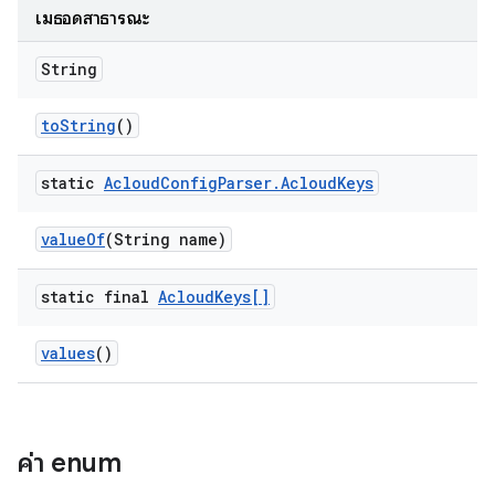
เมธอดสาธารณะ
String
to
String
()
static
Acloud
Config
Parser
.
Acloud
Keys
value
Of
(String name)
static final
Acloud
Keys[]
values
()
ค่า enum