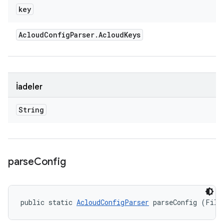
key
Acloud
Config
Parser
.
Acloud
Keys
İadeler
String
parse
Config
public static 
AcloudConfigParser
 parseConfig (File