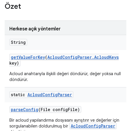
Özet
Herkese açık yöntemler
String
get
Value
For
Key
(
Acloud
Config
Parser
.
Acloud
Keys
key)
Acloud anahtarıyla ilişkili değeri döndürür, değer yoksa null
döndürür.
static
Acloud
Config
Parser
parse
Config
(File config
File)
Bir acloud yapılandırma dosyasını ayrıştırır ve değerler için
AcloudConfigParser
sorgulanabilen doldurulmuş bir