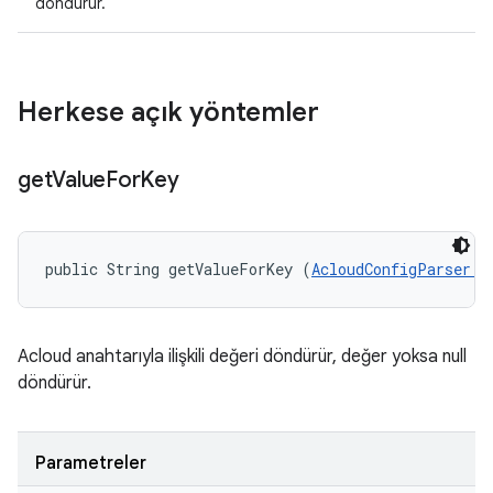
döndürür.
Herkese açık yöntemler
get
Value
For
Key
public String getValueForKey (
AcloudConfigParser.A
Acloud anahtarıyla ilişkili değeri döndürür, değer yoksa null
döndürür.
Parametreler