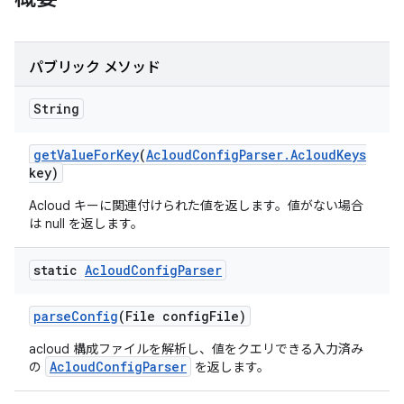
パブリック メソッド
String
get
Value
For
Key
(
Acloud
Config
Parser
.
Acloud
Keys
key)
Acloud キーに関連付けられた値を返します。値がない場合
は null を返します。
static
Acloud
Config
Parser
parse
Config
(File config
File)
acloud 構成ファイルを解析し、値をクエリできる入力済み
AcloudConfigParser
の
を返します。