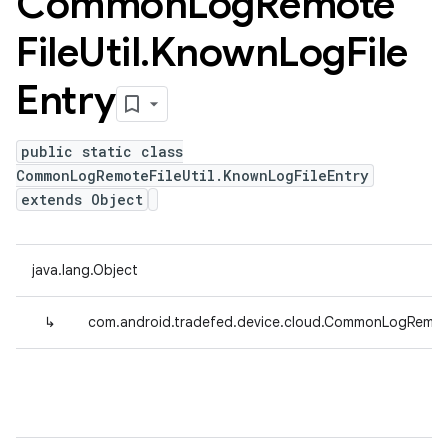
Common
Log
Remote
File
Util
.
Known
Log
File
Entry
public static class
CommonLogRemoteFileUtil.KnownLogFileEntry
extends Object
java.lang.Object
↳
com.android.tradefed.device.cloud.CommonLogRemoteF