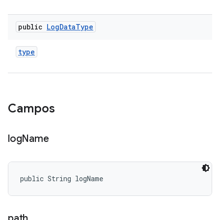
public
Log
Data
Type
type
Campos
log
Name
public String logName
path