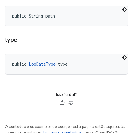
public String path
type
public 
LogDataType
 type
Isso foi útil?
O conteúdo e os exemplos de código nesta página estão sujeitos às
licenças descritas na
Licença de conteúdo
. Java e OpenJDK são