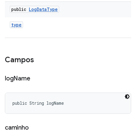
public
Log
Data
Type
type
Campos
log
Name
public String logName
caminho