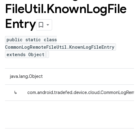
File
Util
.
Known
Log
File
Entry
public static class
CommonLogRemoteFileUtil.KnownLogFileEntry
extends Object
java.lang.Object
↳
com.android.tradefed.device.cloud.CommonLogRemoteF