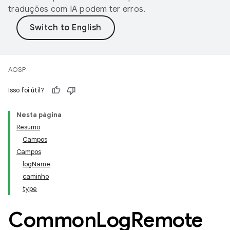
traduções com IA podem ter erros.
AOSP
Isso foi útil?
Nesta página
Resumo
Campos
Campos
logName
caminho
type
Common
Log
Remote