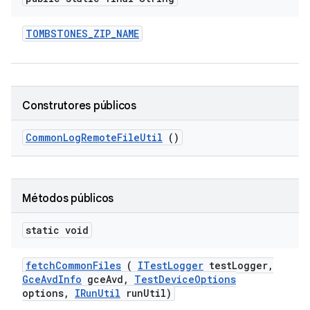
TOMBSTONES
_
ZIP
_
NAME
Construtores públicos
Common
Log
Remote
File
Util
()
Métodos públicos
static void
fetch
Common
Files
(
ITest
Logger
test
Logger
,
Gce
Avd
Info
gce
Avd
,
Test
Device
Options
options
,
IRun
Util
run
Util)