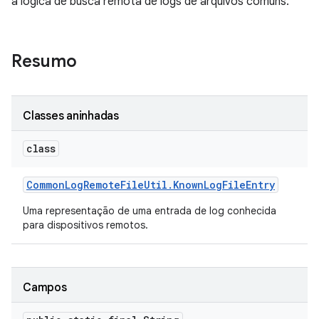
a lógica de busca remota de logs de arquivos comuns.
Resumo
Classes aninhadas
class
Common
Log
Remote
File
Util
.
Known
Log
File
Entry
Uma representação de uma entrada de log conhecida
para dispositivos remotos.
Campos