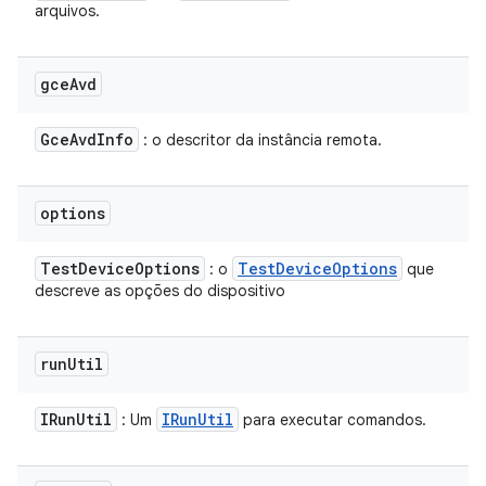
arquivos.
gce
Avd
Gce
Avd
Info
: o descritor da instância remota.
options
Test
Device
Options
Test
Device
Options
: o
que
descreve as opções do dispositivo
run
Util
IRun
Util
IRun
Util
: Um
para executar comandos.