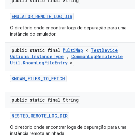
public static final String
EMULATOR
_
REMOTE
_
LOG
_
DIR
O diretório onde encontrar logs de depuração para uma
instância do emulador.
public static final
Multi
Map
<
Test
Device
Options
.
Instance
Type
,
Common
Log
Remote
File
Util
.
Known
Log
File
Entry
>
KNOWN
_
FILES
_
TO
_
FETCH
public static final String
NESTED
_
REMOTE
_
LOG
_
DIR
O diretório onde encontrar logs de depuração para uma
instância remota aninhada.