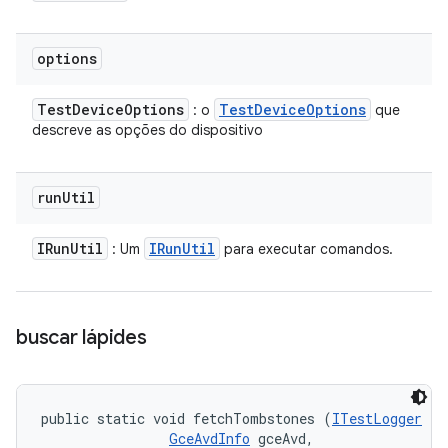
options
Test
Device
Options
Test
Device
Options
: o
que
descreve as opções do dispositivo
run
Util
IRun
Util
IRun
Util
: Um
para executar comandos.
buscar lápides
public static void fetchTombstones (
ITestLogger
 te
GceAvdInfo
 gceAvd, 
