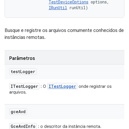
TestDeviceOptions
 options, 

IRunUtil
 runUtil)
Busque e registre os arquivos comumente conhecidos de
instâncias remotas.
Parâmetros
test
Logger
ITest
Logger
ITest
Logger
: O
onde registrar os
arquivos.
gce
Avd
Gce
Avd
Info
: o descritor da instância remota.