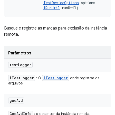
TestDeviceOptions
 options, 

IRunUtil
 runUtil)
Busque e registre as marcas para exclusão da instância
remota.
Parâmetros
test
Logger
ITest
Logger
ITest
Logger
: O
onde registrar os
arquivos.
gce
Avd
Gce
Avd
Info
: o descritor da instância remota.