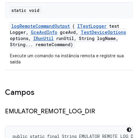
static void
log
Remote
Command
Output
(
ITest
Logger
test
Logger
,
Gce
Avd
Info
gce
Avd
,
Test
Device
Options
options
,
IRun
Util
run
Util
,
String log
Name
,
String
.
.
.
remote
Command)
Execute um comando na instância remota e registre sua
saída
Campos
EMULATOR
_
REMOTE
_
LOG
_
DIR
public static final String EMULATOR_REMOTE_LOG_DI