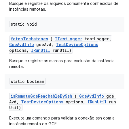
Busque e registre os arquivos comumente conhecidos de
instâncias remotas.
static void
fetch
Tombstones
(
ITest
Logger
test
Logger
,
Gce
Avd
Info
gce
Avd
,
Test
Device
Options
options
,
IRun
Util
run
Util)
Busque e registre as marcas para exclusão da instância
remota.
static boolean
is
Remote
Gce
Reachable
By
Ssh
(
Gce
Avd
Info
gce
Avd
,
Test
Device
Options
options
,
IRun
Util
run
Util)
Execute um comando para validar a conexão ssh com a
instância remota do GCE.