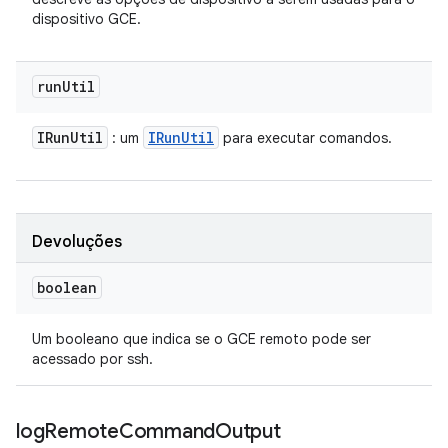
dispositivo GCE.
run
Util
IRun
Util
IRun
Util
: um
para executar comandos.
Devoluções
boolean
Um booleano que indica se o GCE remoto pode ser
acessado por ssh.
log
Remote
Command
Output