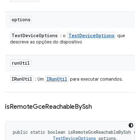
options
Test
Device
Options
Test
Device
Options
: o
que
descreve as opções do dispositivo
run
Util
IRun
Util
IRun
Util
: Um
para executar comandos.
is
Remote
Gce
Reachable
By
Ssh
public static boolean isRemoteGceReachableBySsh (
G
TestDeviceOptions
 options, 
