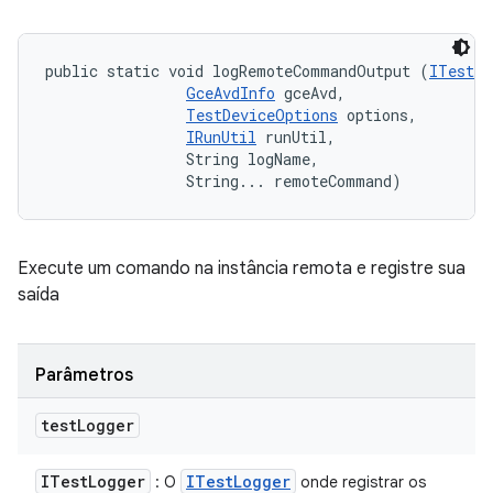
public static void logRemoteCommandOutput (
ITestLo
GceAvdInfo
 gceAvd, 

TestDeviceOptions
 options, 

IRunUtil
 runUtil, 

                String logName, 

                String... remoteCommand)
Execute um comando na instância remota e registre sua
saída
Parâmetros
test
Logger
ITest
Logger
ITest
Logger
: O
onde registrar os