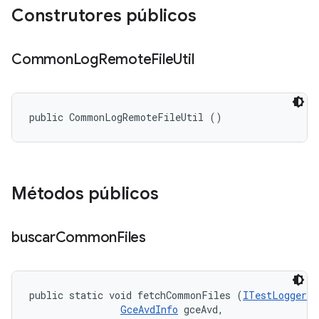
Construtores públicos
Common
Log
Remote
File
Util
public CommonLogRemoteFileUtil ()
Métodos públicos
buscar
Common
Files
public static void fetchCommonFiles (
ITestLogger
 t
GceAvdInfo
 gceAvd, 
