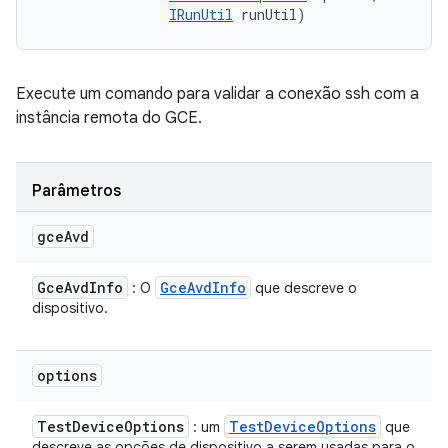
IRunUtil
 runUtil)
Execute um comando para validar a conexão ssh com a
instância remota do GCE.
Parâmetros
gce
Avd
Gce
Avd
Info
Gce
Avd
Info
: O
que descreve o
dispositivo.
options
Test
Device
Options
Test
Device
Options
: um
que
descreve as opções de dispositivo a serem usadas para o