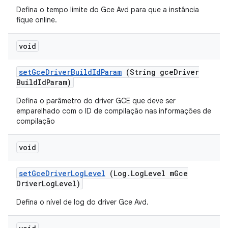
Defina o tempo limite do Gce Avd para que a instância
fique online.
void
set
Gce
Driver
Build
Id
Param
(String gce
Driver
Build
Id
Param)
Defina o parâmetro do driver GCE que deve ser
emparelhado com o ID de compilação nas informações de
compilação
void
set
Gce
Driver
Log
Level
(Log
.
Log
Level m
Gce
Driver
Log
Level)
Defina o nível de log do driver Gce Avd.