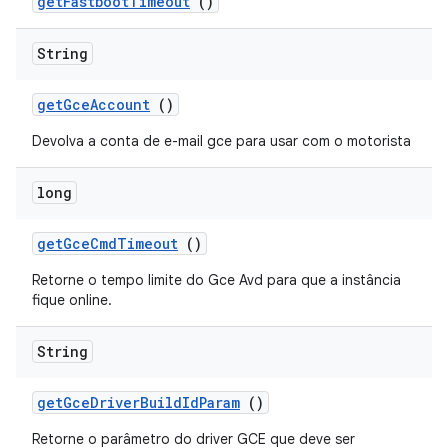
get
Fastboot
Timeout
()
String
get
Gce
Account
()
Devolva a conta de e-mail gce para usar com o motorista
long
get
Gce
Cmd
Timeout
()
Retorne o tempo limite do Gce Avd para que a instância
fique online.
String
get
Gce
Driver
Build
Id
Param
()
Retorne o parâmetro do driver GCE que deve ser