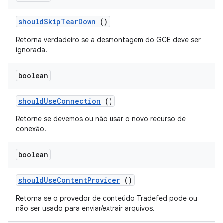
should
Skip
Tear
Down
()
Retorna verdadeiro se a desmontagem do GCE deve ser
ignorada.
boolean
should
Use
Connection
()
Retorne se devemos ou não usar o novo recurso de
conexão.
boolean
should
Use
Content
Provider
()
Retorna se o provedor de conteúdo Tradefed pode ou
não ser usado para enviar/extrair arquivos.