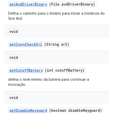
set
Avd
Driver
Binary
(File avd
Driver
Binary)
Defina o caminho para o binário para iniciar a instância do
Gce Avd.
void
set
Conn
Check
Url
(String url)
void
set
Cutoff
Battery
(int cutoff
Battery)
defina o nível mínimo da bateria para continuar a
invocação.
void
set
Disable
Keyguard
(boolean disable
Keyguard)