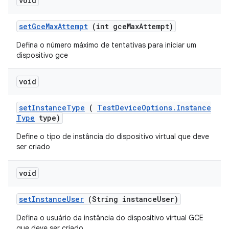
void
set
Gce
Max
Attempt
(int gce
Max
Attempt)
Defina o número máximo de tentativas para iniciar um
dispositivo gce
void
set
Instance
Type
(
Test
Device
Options
.
Instance
Type
type)
Define o tipo de instância do dispositivo virtual que deve
ser criado
void
set
Instance
User
(String instance
User)
Defina o usuário da instância do dispositivo virtual GCE
que deve ser criado.