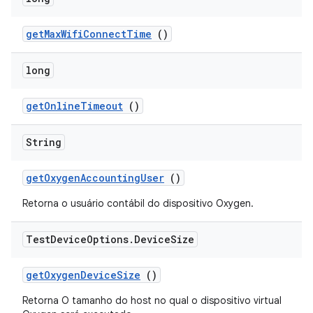
get
Max
Wifi
Connect
Time
()
long
get
Online
Timeout
()
String
get
Oxygen
Accounting
User
()
Retorna o usuário contábil do dispositivo Oxygen.
Test
Device
Options
.
Device
Size
get
Oxygen
Device
Size
()
Retorna O tamanho do host no qual o dispositivo virtual