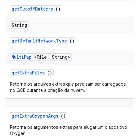
get
Cutoff
Battery
()
String
get
Default
Network
Type
()
Multi
Map
<File
,
String>
get
Extra
Files
()
Retorne os arquivos extras que precisam ser carregados
no GCE durante a criação da nuvem.
get
Extra
Oxygen
Args
()
Retorna os argumentos extras para alugar um dispositivo
Oxygen.