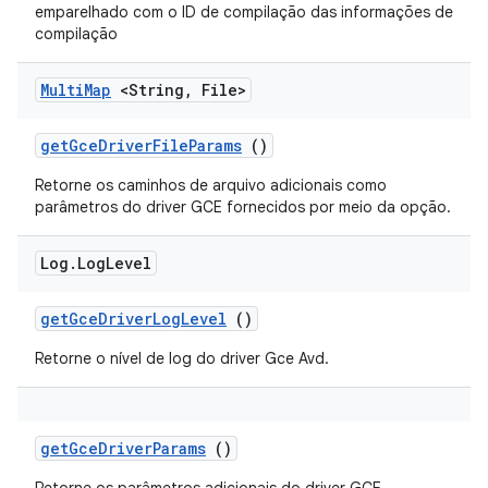
emparelhado com o ID de compilação das informações de
compilação
Multi
Map
<String
,
File>
get
Gce
Driver
File
Params
()
Retorne os caminhos de arquivo adicionais como
parâmetros do driver GCE fornecidos por meio da opção.
Log
.
Log
Level
get
Gce
Driver
Log
Level
()
Retorne o nível de log do driver Gce Avd.
get
Gce
Driver
Params
()