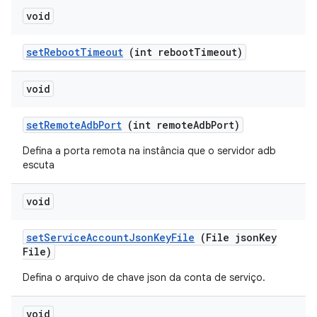
void
set
Reboot
Timeout
(int reboot
Timeout)
void
set
Remote
Adb
Port
(int remote
Adb
Port)
Defina a porta remota na instância que o servidor adb
escuta
void
set
Service
Account
Json
Key
File
(File json
Key
File)
Defina o arquivo de chave json da conta de serviço.
void