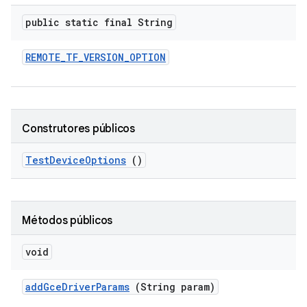
public static final String
REMOTE
_
TF
_
VERSION
_
OPTION
Construtores públicos
Test
Device
Options
()
Métodos públicos
void
add
Gce
Driver
Params
(String param)