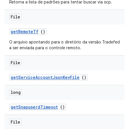
Retorna a lista de padrões para tentar buscar via scp.
File
get
Remote
Tf
()
O arquivo apontando para o diretório da versão Tradefed
a ser enviada para o controle remoto.
File
get
Service
Account
Json
Key
File
()
long
get
Snapuserd
Timeout
()
File