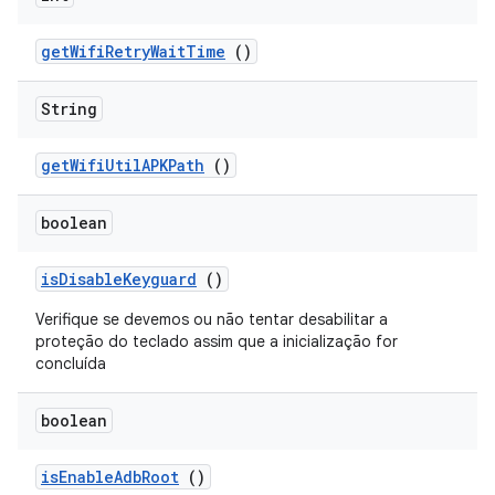
get
Wifi
Retry
Wait
Time
()
String
get
Wifi
Util
APKPath
()
boolean
is
Disable
Keyguard
()
Verifique se devemos ou não tentar desabilitar a
proteção do teclado assim que a inicialização for
concluída
boolean
is
Enable
Adb
Root
()