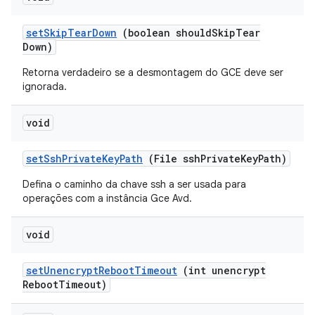
set
Skip
Tear
Down
(boolean should
Skip
Tear
Down)
Retorna verdadeiro se a desmontagem do GCE deve ser
ignorada.
void
set
Ssh
Private
Key
Path
(File ssh
Private
Key
Path)
Defina o caminho da chave ssh a ser usada para
operações com a instância Gce Avd.
void
set
Unencrypt
Reboot
Timeout
(int unencrypt
Reboot
Timeout)