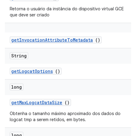
Retorna o usuário da instância do dispositivo virtual GCE
que deve ser criado
get
Invocation
Attribute
To
Metadata
()
String
get
Logcat
Options
()
long
get
Max
Logcat
Data
Size
()
Obtenha o tamanho máximo aproximado dos dados do
logcat tmp a serem retidos, em bytes.
long