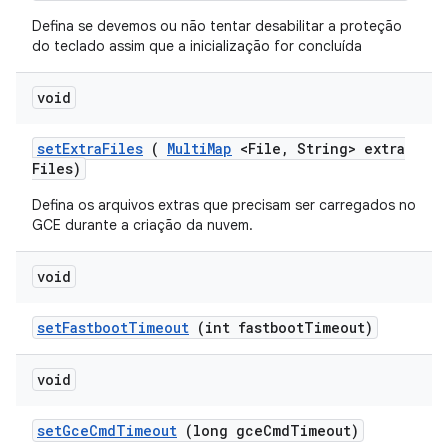
Defina se devemos ou não tentar desabilitar a proteção
do teclado assim que a inicialização for concluída
void
set
Extra
Files
(
Multi
Map
<File
,
String> extra
Files)
Defina os arquivos extras que precisam ser carregados no
GCE durante a criação da nuvem.
void
set
Fastboot
Timeout
(int fastboot
Timeout)
void
set
Gce
Cmd
Timeout
(long gce
Cmd
Timeout)