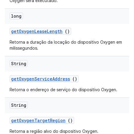
Oxygen será executado.
long
get
Oxygen
Lease
Length
()
Retorna a duração da locação do dispositivo Oxygen em
milissegundos.
String
get
Oxygen
Service
Address
()
Retorna o endereço de serviço do dispositivo Oxygen.
String
get
Oxygen
Target
Region
()
Retorna a região alvo do dispositivo Oxygen.