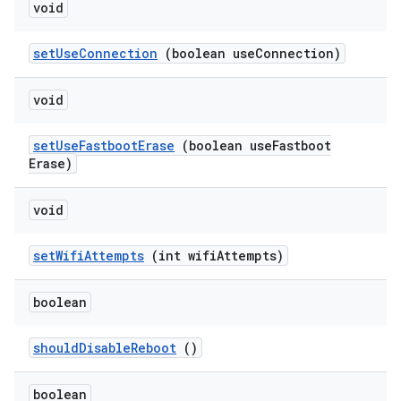
void
set
Use
Connection
(boolean use
Connection)
void
set
Use
Fastboot
Erase
(boolean use
Fastboot
Erase)
void
set
Wifi
Attempts
(int wifi
Attempts)
boolean
should
Disable
Reboot
()
boolean