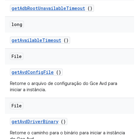
get
Adb
Root
Unavailable
Timeout
()
long
get
Available
Timeout
()
File
get
Avd
Config
File
()
Retorne o arquivo de configuração do Gce Avd para
iniciar a instância.
File
get
Avd
Driver
Binary
()
Retorne o caminho para o binário para iniciar a instância