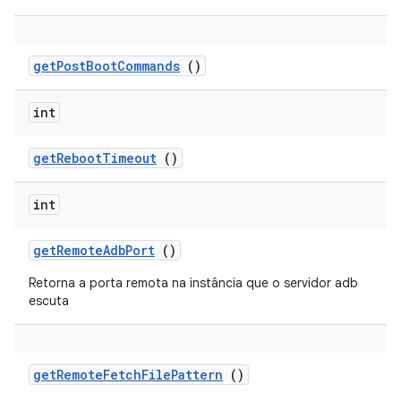
get
Post
Boot
Commands
()
int
get
Reboot
Timeout
()
int
get
Remote
Adb
Port
()
Retorna a porta remota na instância que o servidor adb
escuta
get
Remote
Fetch
File
Pattern
()