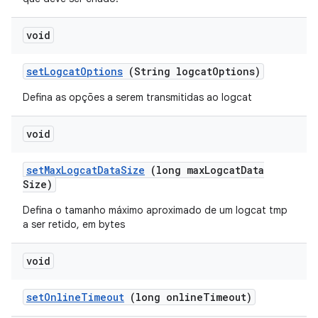
void
set
Logcat
Options
(String logcat
Options)
Defina as opções a serem transmitidas ao logcat
void
set
Max
Logcat
Data
Size
(long max
Logcat
Data
Size)
Defina o tamanho máximo aproximado de um logcat tmp
a ser retido, em bytes
void
set
Online
Timeout
(long online
Timeout)