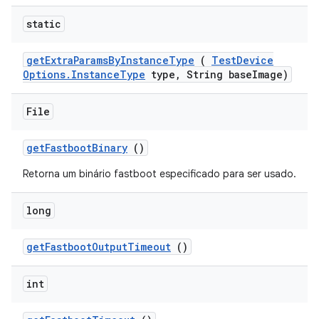
static
get
Extra
Params
By
Instance
Type
(
Test
Device
Options
.
Instance
Type
type
,
String base
Image)
File
get
Fastboot
Binary
()
Retorna um binário fastboot especificado para ser usado.
long
get
Fastboot
Output
Timeout
()
int