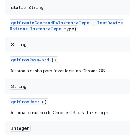
static String
get
Create
Command
By
Instance
Type
(
Test
Device
Options
.
Instance
Type
type)
String
get
Cros
Password
()
Retorna a senha para fazer login no Chrome OS.
String
get
Cros
User
()
Retorna o usuário do Chrome OS para fazer login.
Integer