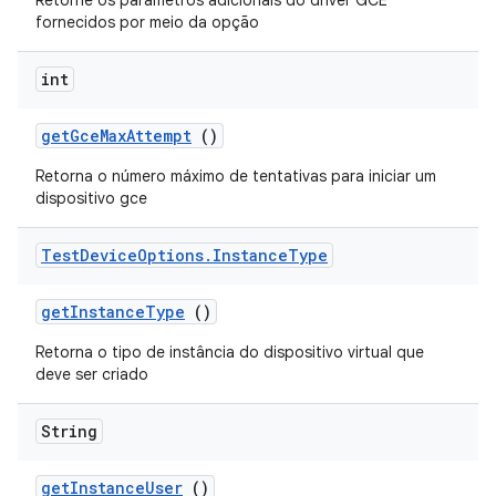
Retorne os parâmetros adicionais do driver GCE
fornecidos por meio da opção
int
get
Gce
Max
Attempt
()
Retorna o número máximo de tentativas para iniciar um
dispositivo gce
Test
Device
Options
.
Instance
Type
get
Instance
Type
()
Retorna o tipo de instância do dispositivo virtual que
deve ser criado
String
get
Instance
User
()