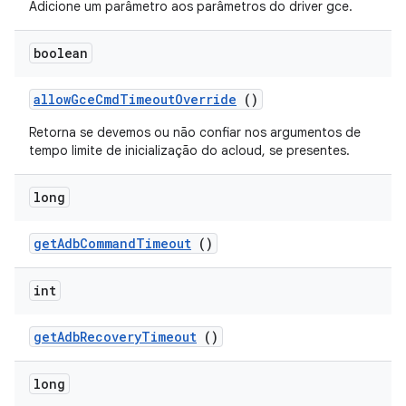
Adicione um parâmetro aos parâmetros do driver gce.
boolean
allow
Gce
Cmd
Timeout
Override
()
Retorna se devemos ou não confiar nos argumentos de
tempo limite de inicialização do acloud, se presentes.
long
get
Adb
Command
Timeout
()
int
get
Adb
Recovery
Timeout
()
long