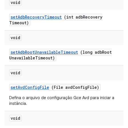
void
set
Adb
Recovery
Timeout
(int adb
Recovery
Timeout)
void
set
Adb
Root
Unavailable
Timeout
(long adb
Root
Unavailable
Timeout)
void
set
Avd
Config
File
(File avd
Config
File)
Defina o arquivo de configuração Gce Avd para iniciar a
instância.
void