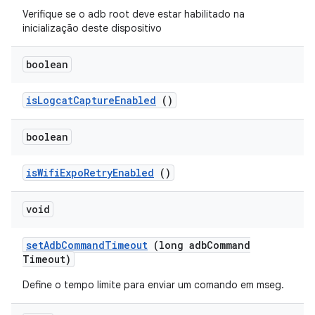
Verifique se o adb root deve estar habilitado na
inicialização deste dispositivo
boolean
is
Logcat
Capture
Enabled
()
boolean
is
Wifi
Expo
Retry
Enabled
()
void
set
Adb
Command
Timeout
(long adb
Command
Timeout)
Define o tempo limite para enviar um comando em mseg.