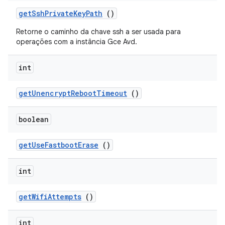
get
Ssh
Private
Key
Path
()
Retorne o caminho da chave ssh a ser usada para
operações com a instância Gce Avd.
int
get
Unencrypt
Reboot
Timeout
()
boolean
get
Use
Fastboot
Erase
()
int
get
Wifi
Attempts
()
int