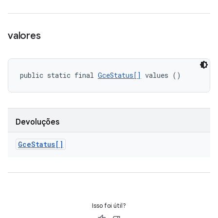
valores
public static final 
GceStatus[]
 values ()
Devoluções
Gce
Status[]
Isso foi útil?