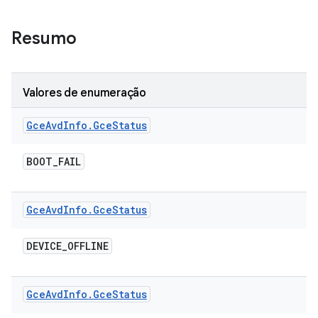
Resumo
Valores de enumeração
Gce
Avd
Info
.
Gce
Status
BOOT
_
FAIL
Gce
Avd
Info
.
Gce
Status
DEVICE
_
OFFLINE
Gce
Avd
Info
.
Gce
Status