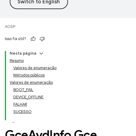
AOSP
Isso foi útil?
Nesta página
Resumo
Valores de enumeração
Métodos públicos
Valores de enumeração
BOOT_FAIL
DEVICE_OFFLINE
FALHAR
SUCESSO
Gce
Avd
Info
.
Gce