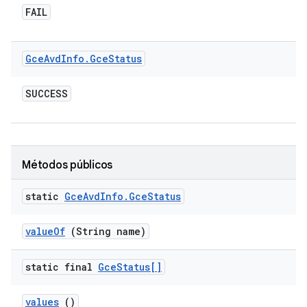
FAIL
Gce
Avd
Info
.
Gce
Status
SUCCESS
Métodos públicos
static
Gce
Avd
Info
.
Gce
Status
value
Of
(String name)
static final
Gce
Status[]
values
()