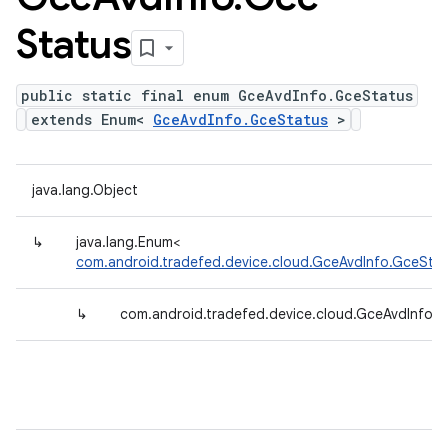
Status
public static final enum GceAvdInfo.GceStatus
extends Enum<
GceAvdInfo.GceStatus
>
java.lang.Object
↳
java.lang.Enum<
com.android.tradefed.device.cloud.GceAvdInfo.GceSta
↳
com.android.tradefed.device.cloud.GceAvdInfo.