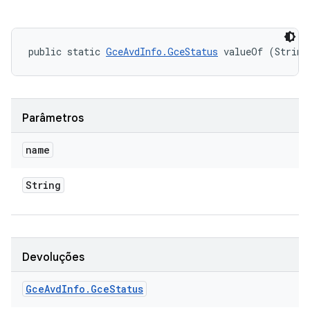
public static 
GceAvdInfo.GceStatus
 valueOf (String
Parâmetros
name
String
Devoluções
Gce
Avd
Info
.
Gce
Status