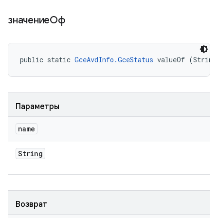
значениеОф
public static 
GceAvdInfo.GceStatus
 valueOf (String
Параметры
name
String
Возврат