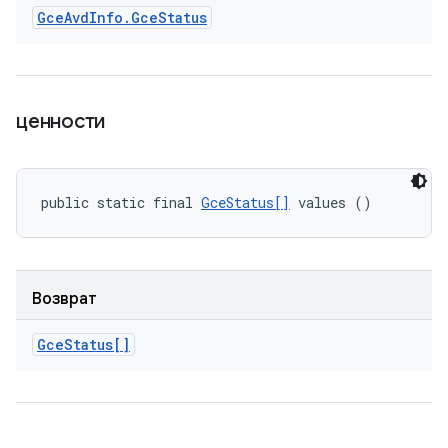
Gce
Avd
Info
.
Gce
Status
ценности
public static final 
GceStatus[]
 values ()
Возврат
Gce
Status[]