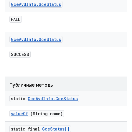
Gce
Avd
Info
.
Gce
Status
FAIL
Gce
Avd
Info
.
Gce
Status
SUCCESS
Публичные методы
static
Gce
Avd
Info
.
Gce
Status
value
Of
(String name)
static final
Gce
Status[]