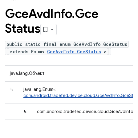
Gce
Avd
Info
.
Gce
Status
public static final enum GceAvdInfo.GceStatus
extends Enum<
GceAvdInfo.GceStatus
>
java.lang.Объект
↳
java.lang.Enum<
com.android.tradefed.device.cloud.GceAvdInfo.GceSta
↳
com.android.tradefed.device.cloud.GceAvdInfo.