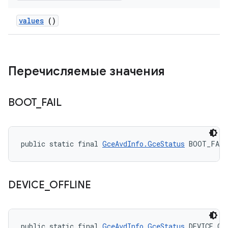
values
()
Перечисляемые значения
BOOT
_
FAIL
public static final 
GceAvdInfo.GceStatus
 BOOT_FAIL
DEVICE
_
OFFLINE
public static final 
GceAvdInfo.GceStatus
 DEVICE_OF