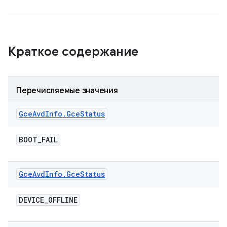
Краткое содержание
Перечисляемые значения
Gce
Avd
Info
.
Gce
Status
BOOT
_
FAIL
Gce
Avd
Info
.
Gce
Status
DEVICE
_
OFFLINE