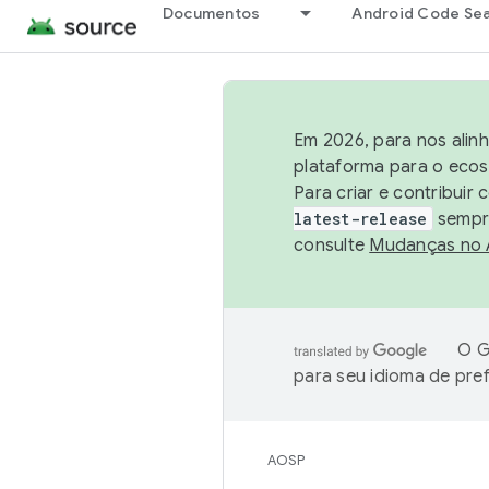
Documentos
Android Code Se
Em 2026, para nos alin
plataforma para o ecos
Para criar e contribuir
latest-release
sempre
consulte
Mudanças no
O G
para seu idioma de pre
AOSP