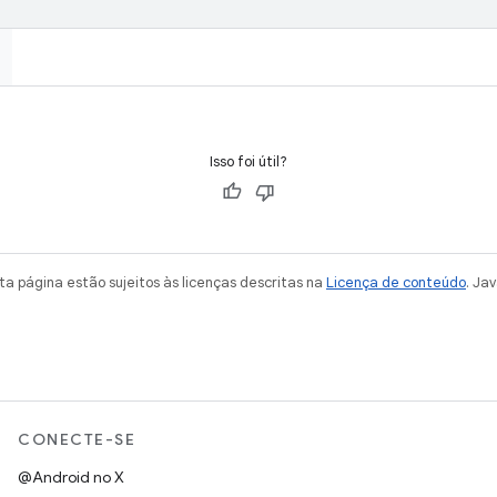
Isso foi útil?
a página estão sujeitos às licenças descritas na
Licença de conteúdo
. Ja
CONECTE-SE
@Android no X