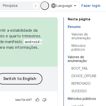
/
Fazer login
Nesta página
Resumo
tir a estabilidade da
Valores de
o e quarto trimestres.
enumeração
 de manifesto
android-
Métodos
ara mais informações,
públicos
Valores de
enumeração
BOOT_FAIL
DEVICE_OFFLINE
REPROVADO
SUCESSO
Métodos públicos
Isso foi útil?