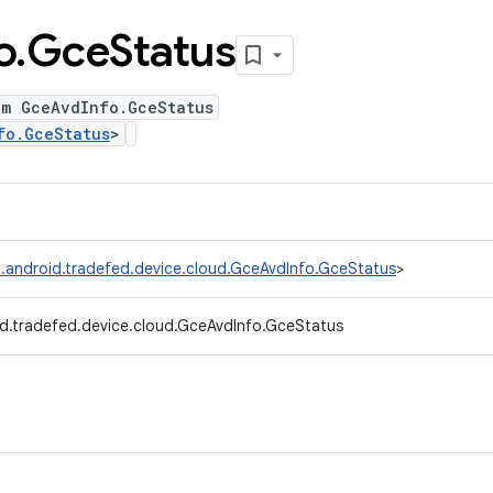
o
.
Gce
Status
um GceAvdInfo.GceStatus
fo.GceStatus
>
.android.tradefed.device.cloud.GceAvdInfo.GceStatus
>
d.tradefed.device.cloud.GceAvdInfo.GceStatus