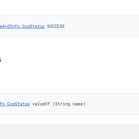
eAvdInfo.GceStatus
 SUCCESS
s
fo.GceStatus
 valueOf (String name)