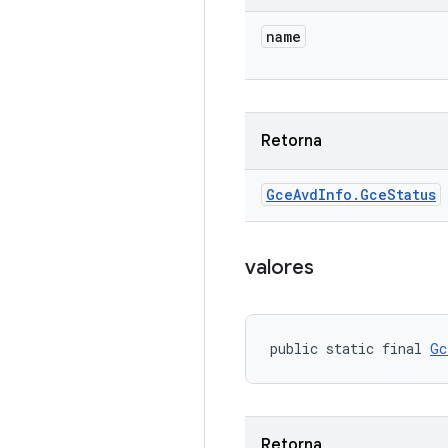
name
Retorna
Gce
Avd
Info
.
Gce
Status
valores
public static final 
Gc
Retorna