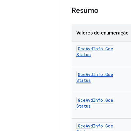
Resumo
Valores de enumeração
Gce
Avd
Info
.
Gce
Status
Gce
Avd
Info
.
Gce
Status
Gce
Avd
Info
.
Gce
Status
Gce
Avd
Info
.
Gce