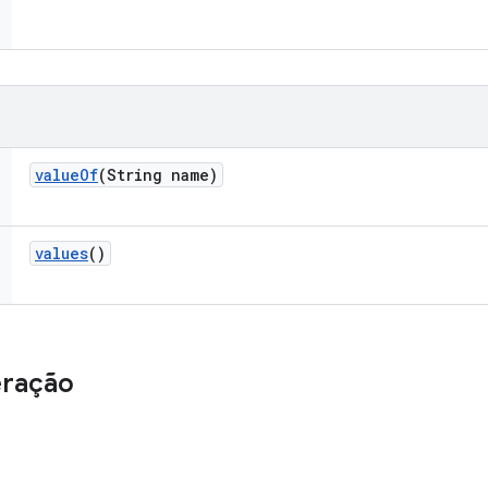
value
Of
(String name)
values
()
eração