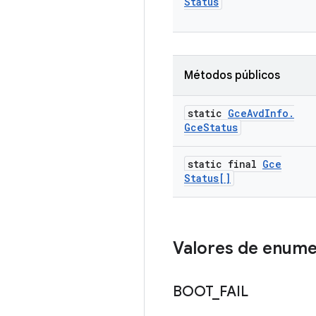
Status
Métodos públicos
static
Gce
Avd
Info
.
Gce
Status
static final
Gce
Status[]
Valores de enum
BOOT
_
FAIL