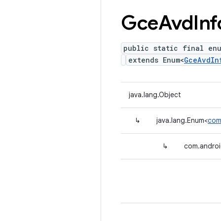
Gce
Avd
Inf
public static final en
extends Enum<
GceAvdIn
java.lang.Object
↳
java.lang.Enum<
com
↳
com.androi