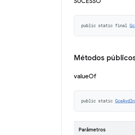
SUCESSO
public static final 
Gc
Métodos público
value
Of
public static 
GceAvdIn
Parâmetros