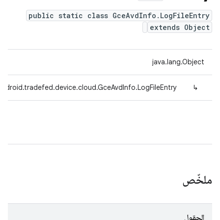
public static class GceAvdInfo.LogFileEntry
extends Object
java.lang.Object
ndroid.tradefed.device.cloud.GceAvdInfo.LogFileEntry
↳
ملخّص
الحقول