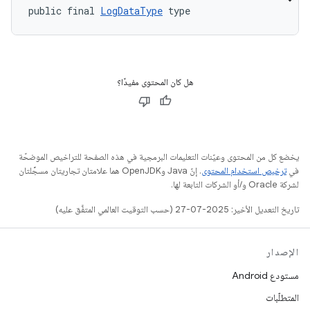
public final 
LogDataType
 type
هل كان المحتوى مفيدًا؟
يخضع كل من المحتوى وعيّنات التعليمات البرمجية في هذه الصفحة للتراخيص الموضحّة
في
ترخيص استخدام المحتوى
. إنّ Java وOpenJDK هما علامتان تجاريتان مسجَّلتان
لشركة Oracle و/أو الشركات التابعة لها.
تاريخ التعديل الأخير: 2025-07-27 (حسب التوقيت العالمي المتفَّق عليه)
الإصدار
مستودع Android
المتطلّبات