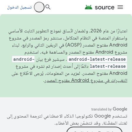
تسجيل الدخول
اعتبارًا من عام 2026، ولضمان اتّساق نموذج التطوير الثابت الأساسي
واستقرار المنصة في النظام المتكامل، سننشر رمز المصدر في مشروع
Android مفتوح المصدر (AOSP) في الربعَين الثاني والرابع. لبناء
مشروع Android مفتوح المصدر والمساهمة فيه، استخدِم
android-latest-release
. سيشير فرع بيان
android-
latest-release
دائمًا إلى أحدث إصدار تم نشره في مشروع
Android مفتوح المصدر. لمزيد من المعلومات، يُرجى الاطّلاع على
التغييرات في مشروع Android مفتوح المصدر
.
تستخدم Google تكنولوجيا الذكاء الاصطناعي لترجمة المحتوى إلى
لغتك المفضّلة، وقد تتضمّن بعض الأخطاء.