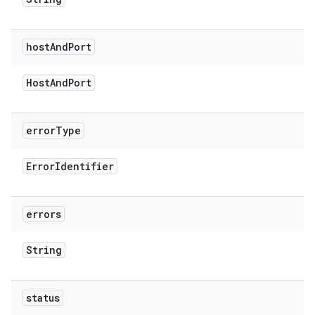
host
And
Port
Host
And
Port
error
Type
Error
Identifier
errors
String
status