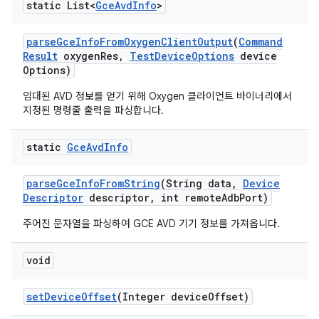
static List<
Gce
Avd
Info
>
parse
Gce
Info
From
Oxygen
Client
Output
(
Command
Result
oxygen
Res
,
Test
Device
Options
device
Options)
임대된 AVD 정보를 얻기 위해 Oxygen 클라이언트 바이너리에서
지정된 명령줄 출력을 파싱합니다.
static
Gce
Avd
Info
parse
Gce
Info
From
String
(String data
,
Device
Descriptor
descriptor
,
int remote
Adb
Port)
주어진 문자열을 파싱하여 GCE AVD 기기 정보를 가져옵니다.
void
set
Device
Offset
(Integer device
Offset)