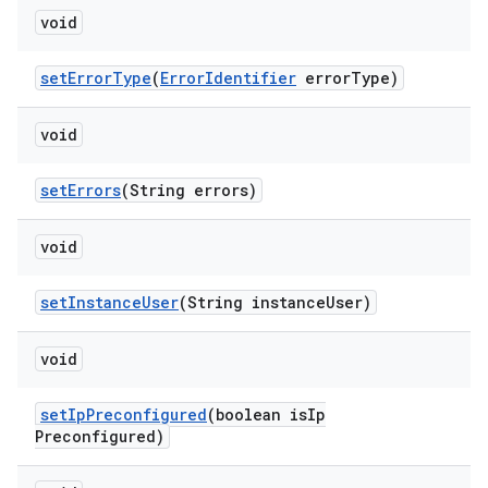
void
set
Error
Type
(
Error
Identifier
error
Type)
void
set
Errors
(String errors)
void
set
Instance
User
(String instance
User)
void
set
Ip
Preconfigured
(boolean is
Ip
Preconfigured)