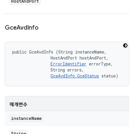
Host
And
Port
Gce
Avd
Info
public GceAvdInfo (String instanceName, 

                HostAndPort hostAndPort, 

ErrorIdentifier
 errorType, 

                String errors, 

GceAvdInfo.GceStatus
 status)
매개변수
instance
Name
String