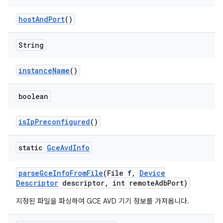
host
And
Port
()
String
instance
Name
()
boolean
is
Ip
Preconfigured
()
static
Gce
Avd
Info
parse
Gce
Info
From
File
(File f
,
Device
Descriptor
descriptor
,
int remote
Adb
Port)
지정된 파일을 파싱하여 GCE AVD 기기 정보를 가져옵니다.