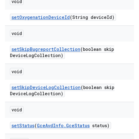
void
set
Oxygenation
Device
Id
(String device
Id)
void
set
Skip
Bugreport
Collection
(boolean skip
Device
Log
Collection)
void
set
Skip
Device
Log
Collection
(boolean skip
Device
Log
Collection)
void
set
Status
(
Gce
Avd
Info
.
Gce
Status
status)