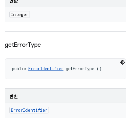
반환
Integer
get
Error
Type
public 
ErrorIdentifier
 getErrorType ()
반환
Error
Identifier