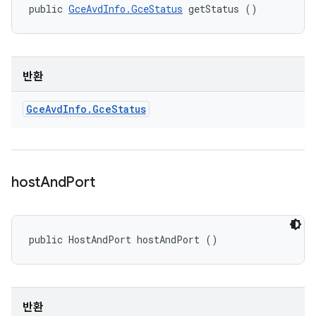
public 
GceAvdInfo.GceStatus
 getStatus ()
반환
Gce
Avd
Info
.
Gce
Status
host
And
Port
public HostAndPort hostAndPort ()
반환