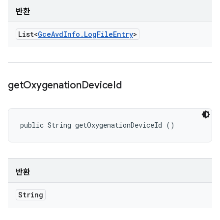
반환
List<
Gce
Avd
Info
.
Log
File
Entry
>
get
Oxygenation
Device
Id
public String getOxygenationDeviceId ()
반환
String