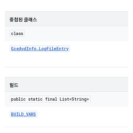
중첩된 클래스
class
Gce
Avd
Info
.
Log
File
Entry
필드
public static final List<String>
BUILD
_
VARS