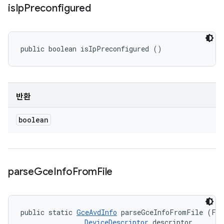
is
Ip
Preconfigured
public boolean isIpPreconfigured ()
반환
boolean
parse
Gce
Info
From
File
public static 
GceAvdInfo
 parseGceInfoFromFile (Fil
DeviceDescriptor
 descriptor, 
