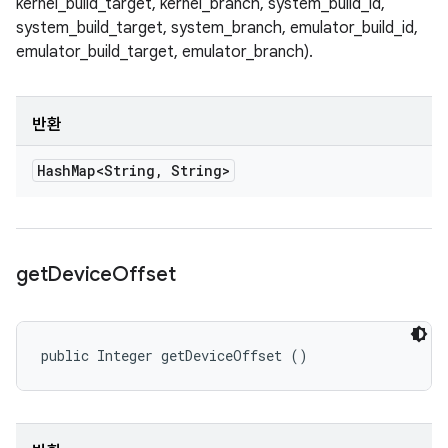
kernel_build_target, kernel_branch, system_build_id,
system_build_target, system_branch, emulator_build_id,
emulator_build_target, emulator_branch).
반환
Hash
Map<String
,
String>
get
Device
Offset
public Integer getDeviceOffset ()