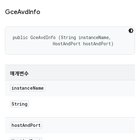
Gce
Avd
Info
public GceAvdInfo (String instanceName, 

                HostAndPort hostAndPort)
매개변수
instance
Name
String
host
And
Port