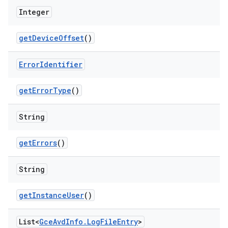
Integer
get
Device
Offset
()
Error
Identifier
get
Error
Type
()
String
get
Errors
()
String
get
Instance
User
()
List<
Gce
Avd
Info
.
Log
File
Entry
>