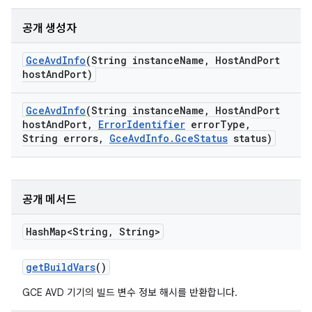
공개 생성자
Gce
Avd
Info
(String instance
Name
,
Host
And
Port
host
And
Port)
Gce
Avd
Info
(String instance
Name
,
Host
And
Port
host
And
Port
,
Error
Identifier
error
Type
,
String errors
,
Gce
Avd
Info
.
Gce
Status
status)
공개 메서드
Hash
Map<String
,
String>
get
Build
Vars
()
GCE AVD 기기의 빌드 변수 정보 해시를 반환합니다.