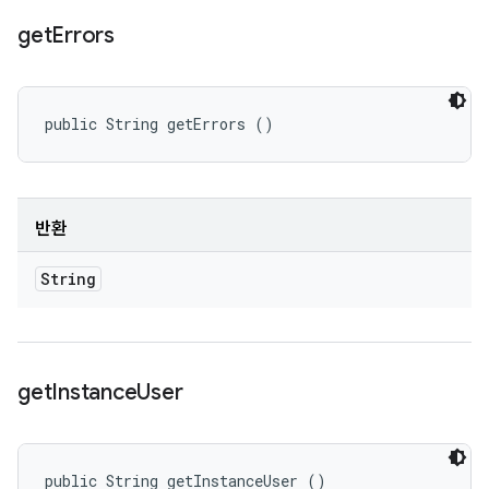
get
Errors
public String getErrors ()
반환
String
get
Instance
User
public String getInstanceUser ()