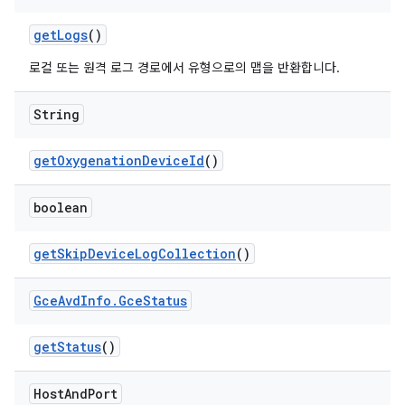
get
Logs
()
로컬 또는 원격 로그 경로에서 유형으로의 맵을 반환합니다.
String
get
Oxygenation
Device
Id
()
boolean
get
Skip
Device
Log
Collection
()
Gce
Avd
Info
.
Gce
Status
get
Status
()
Host
And
Port