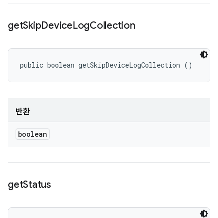
get
Skip
Device
Log
Collection
public boolean getSkipDeviceLogCollection ()
반환
boolean
get
Status