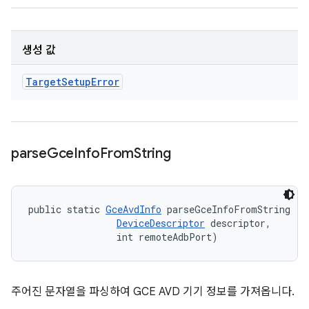
생성 값
Target
Setup
Error
parse
Gce
Info
From
String
public static 
GceAvdInfo
 parseGceInfoFromString (St
DeviceDescriptor
 descriptor, 

                int remoteAdbPort)
주어진 문자열을 파싱하여 GCE AVD 기기 정보를 가져옵니다.