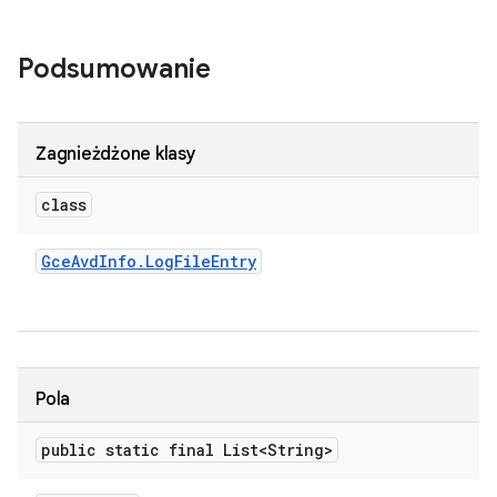
Podsumowanie
Zagnieżdżone klasy
class
Gce
Avd
Info
.
Log
File
Entry
Pola
public static final List<String>