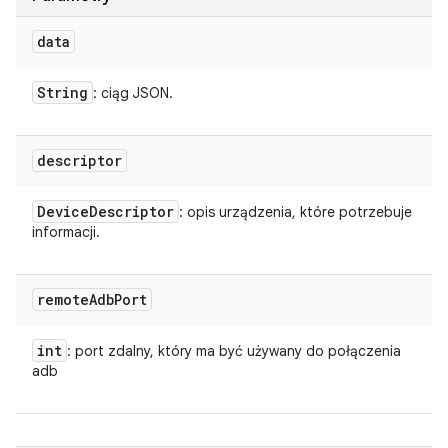
data
String
: ciąg JSON.
descriptor
Device
Descriptor
: opis urządzenia, które potrzebuje
informacji.
remote
Adb
Port
int
: port zdalny, który ma być używany do połączenia
adb