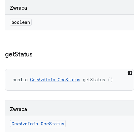
Zwraca
boolean
get
Status
public 
GceAvdInfo.GceStatus
 getStatus ()
Zwraca
Gce
Avd
Info
.
Gce
Status