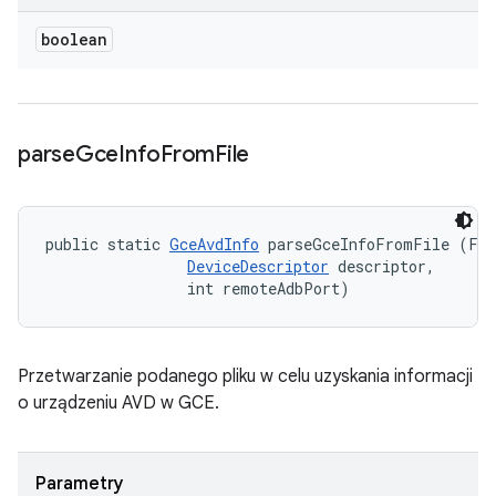
boolean
parse
Gce
Info
From
File
public static 
GceAvdInfo
 parseGceInfoFromFile (Fil
DeviceDescriptor
 descriptor, 

                int remoteAdbPort)
Przetwarzanie podanego pliku w celu uzyskania informacji
o urządzeniu AVD w GCE.
Parametry