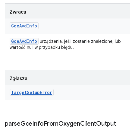
Zwraca
Gce
Avd
Info
Gce
Avd
Info
urządzenia, jeśli zostanie znalezione, lub
wartość null w przypadku błędu.
Zgłasza
Target
Setup
Error
parse
Gce
Info
From
Oxygen
Client
Output