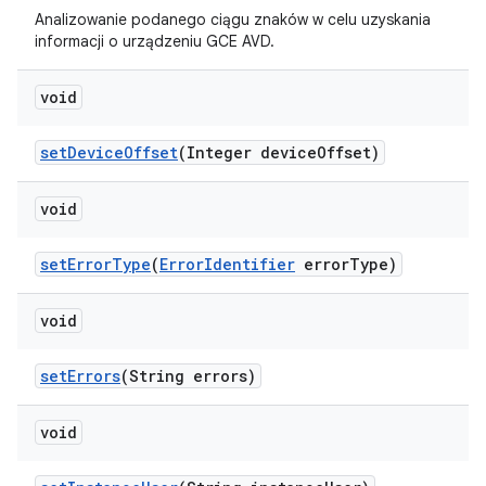
Analizowanie podanego ciągu znaków w celu uzyskania
informacji o urządzeniu GCE AVD.
void
set
Device
Offset
(Integer device
Offset)
void
set
Error
Type
(
Error
Identifier
error
Type)
void
set
Errors
(String errors)
void