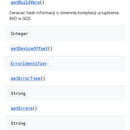
get
Build
Vars
()
Zwracać hash informacji o zmiennej kompilacji urządzenia
AVD w GCE.
Integer
get
Device
Offset
()
Error
Identifier
get
Error
Type
()
String
get
Errors
()
String