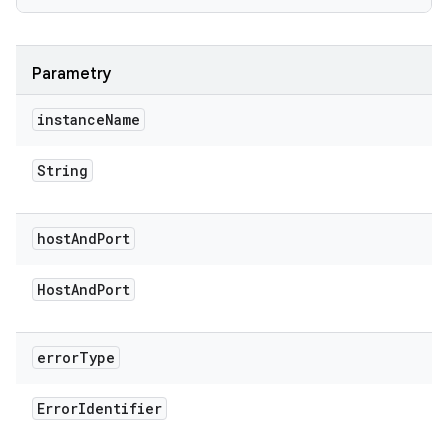
Parametry
instance
Name
String
host
And
Port
Host
And
Port
error
Type
Error
Identifier