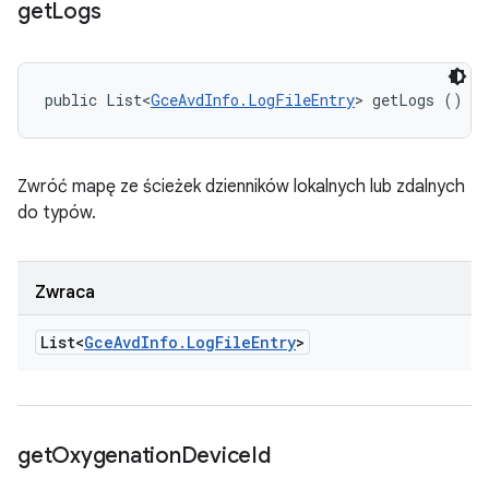
get
Logs
public List<
GceAvdInfo.LogFileEntry
> getLogs ()
Zwróć mapę ze ścieżek dzienników lokalnych lub zdalnych
do typów.
Zwraca
List<
Gce
Avd
Info
.
Log
File
Entry
>
get
Oxygenation
Device
Id