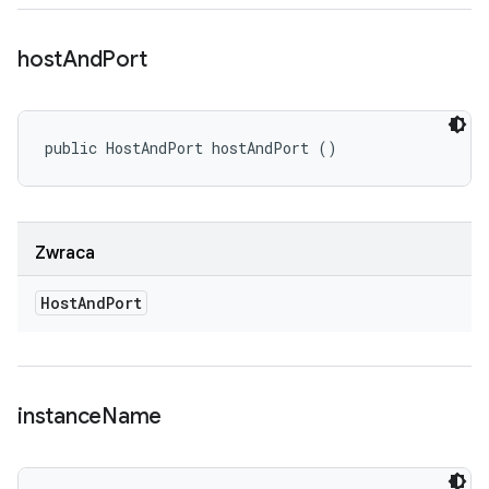
host
And
Port
public HostAndPort hostAndPort ()
Zwraca
Host
And
Port
instance
Name