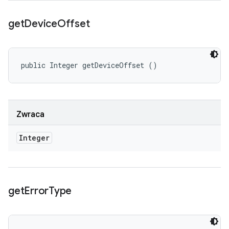
get
Device
Offset
public Integer getDeviceOffset ()
Zwraca
Integer
get
Error
Type