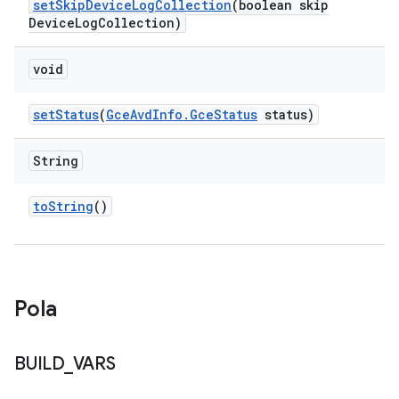
set
Skip
Device
Log
Collection
(boolean skip
Device
Log
Collection)
void
set
Status
(
Gce
Avd
Info
.
Gce
Status
status)
String
to
String
()
Pola
BUILD
_
VARS