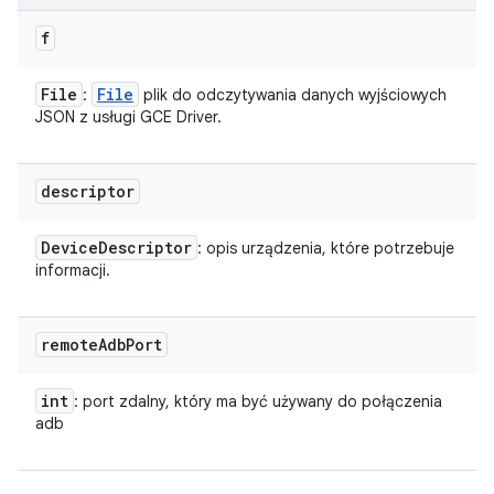
f
File
File
:
plik do odczytywania danych wyjściowych
JSON z usługi GCE Driver.
descriptor
Device
Descriptor
: opis urządzenia, które potrzebuje
informacji.
remote
Adb
Port
int
: port zdalny, który ma być używany do połączenia
adb