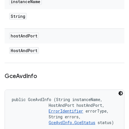
instance
Name
String
host
And
Port
Host
And
Port
Gce
Avd
Info
public GceAvdInfo (String instanceName, 

                HostAndPort hostAndPort, 

ErrorIdentifier
 errorType, 

                String errors, 

GceAvdInfo.GceStatus
 status)