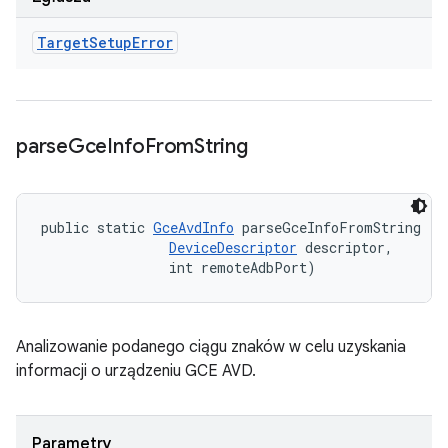
Target
Setup
Error
parse
Gce
Info
From
String
public static 
GceAvdInfo
 parseGceInfoFromString (St
DeviceDescriptor
 descriptor, 

                int remoteAdbPort)
Analizowanie podanego ciągu znaków w celu uzyskania
informacji o urządzeniu GCE AVD.
Parametry