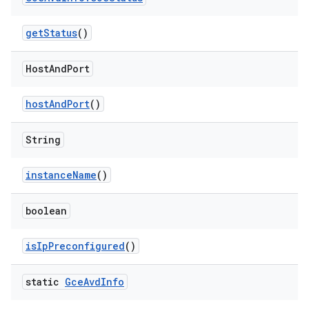
get
Status
()
Host
And
Port
host
And
Port
()
String
instance
Name
()
boolean
is
Ip
Preconfigured
()
static
Gce
Avd
Info