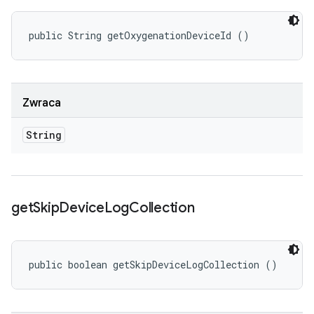
public String getOxygenationDeviceId ()
Zwraca
String
get
Skip
Device
Log
Collection
public boolean getSkipDeviceLogCollection ()