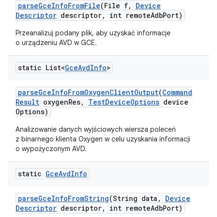
parse
Gce
Info
From
File
(File f
,
Device
Descriptor
descriptor
,
int remote
Adb
Port)
Przeanalizuj podany plik, aby uzyskać informacje
o urządzeniu AVD w GCE.
static List<
Gce
Avd
Info
>
parse
Gce
Info
From
Oxygen
Client
Output
(
Command
Result
oxygen
Res
,
Test
Device
Options
device
Options)
Analizowanie danych wyjściowych wiersza poleceń
z binarnego klienta Oxygen w celu uzyskania informacji
o wypożyczonym AVD.
static
Gce
Avd
Info
parse
Gce
Info
From
String
(String data
,
Device
Descriptor
descriptor
,
int remote
Adb
Port)