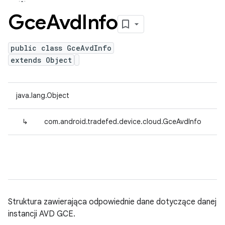
Gce
Avd
Info
public class GceAvdInfo
extends Object
java.lang.Object
↳
com.android.tradefed.device.cloud.GceAvdInfo
Struktura zawierająca odpowiednie dane dotyczące danej
instancji AVD GCE.