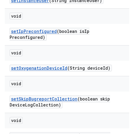
set
Instance
User
(String instance
User)
void
set
Ip
Preconfigured
(boolean is
Ip
Preconfigured)
void
set
Oxygenation
Device
Id
(String device
Id)
void
set
Skip
Bugreport
Collection
(boolean skip
Device
Log
Collection)
void