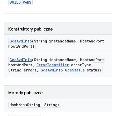
BUILD
_
VARS
Konstruktory publiczne
Gce
Avd
Info
(String instance
Name
,
Host
And
Port
host
And
Port)
Gce
Avd
Info
(String instance
Name
,
Host
And
Port
host
And
Port
,
Error
Identifier
error
Type
,
String errors
,
Gce
Avd
Info
.
Gce
Status
status)
Metody publiczne
Hash
Map<String
,
String>