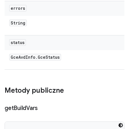
errors
String
status
Gce
Avd
Info
.
Gce
Status
Metody publiczne
get
Build
Vars