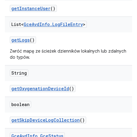
get
Instance
User
()
List<
Gce
Avd
Info
.
Log
File
Entry
>
get
Logs
()
Zwróć mapę ze ścieżek dzienników lokalnych lub zdalnych
do typów.
String
get
Oxygenation
Device
Id
()
boolean
get
Skip
Device
Log
Collection
()
Gce
Avd
Info
.
Gce
Status