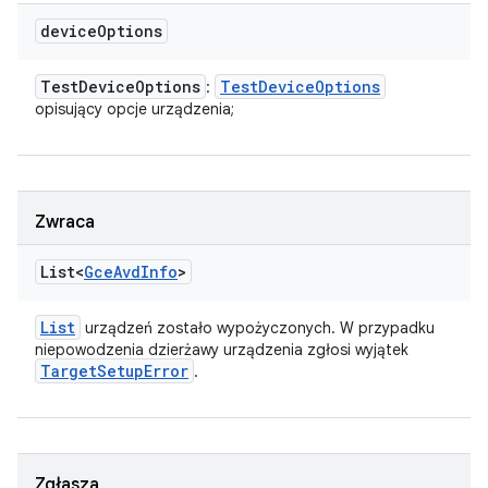
device
Options
Test
Device
Options
Test
Device
Options
:
opisujący opcje urządzenia;
Zwraca
List<
Gce
Avd
Info
>
List
urządzeń zostało wypożyczonych. W przypadku
niepowodzenia dzierżawy urządzenia zgłosi wyjątek
Target
Setup
Error
.
Zgłasza