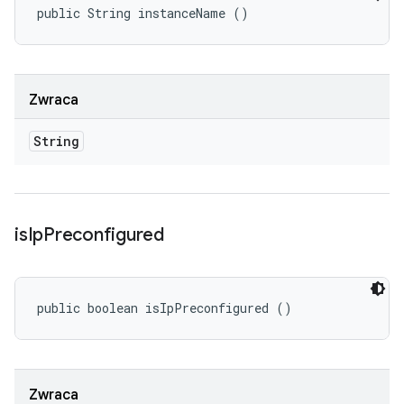
public String instanceName ()
Zwraca
String
is
Ip
Preconfigured
public boolean isIpPreconfigured ()
Zwraca