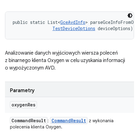
public static List<
GceAvdInfo
> parseGceInfoFromOxy
TestDeviceOptions
 deviceOptions)
Analizowanie danych wyjściowych wiersza poleceń
z binarnego klienta Oxygen w celu uzyskania informacji
o wypożyczonym AVD.
Parametry
oxygen
Res
Command
Result
Command
Result
:
z wykonania
polecenia klienta Oxygen.