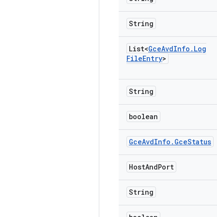
String
List<
Gce
Avd
Info
.
Log
File
Entry
>
String
boolean
Gce
Avd
Info
.
Gce
Status
Host
And
Port
String