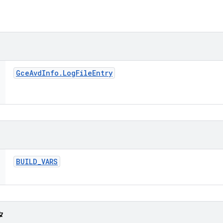
Gce
Avd
Info
.
Log
File
Entry
BUILD
_
VARS
タ