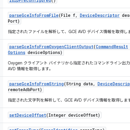
is
Ip
Preconfigured
()
parse
Gce
Info
From
File
(File f
,
Device
Descriptor
des
Port)
指定されたファイルを解析して、GCE AVD デバイス情報を取得し
parse
Gce
Info
From
Oxygen
Client
Output
(
Command
Result
Options
device
Options)
Oxygen クライアント バイナリから指定されたコマンドライン
AVD 情報を取得します。
parse
Gce
Info
From
String
(String data
,
Device
Descrip
remote
Adb
Port)
指定された文字列を解析して、GCE AVD デバイス情報を取得しま
set
Device
Offset
(Integer device
Offset)