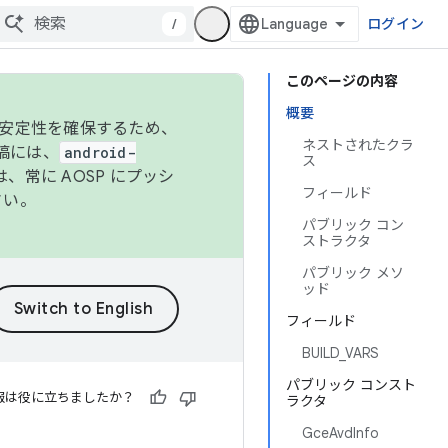
/
ログイン
このページの内容
概要
の安定性を確保するため、
ネストされたクラ
投稿には、
android-
ス
、常に AOSP にプッシ
フィールド
さい。
パブリック コン
ストラクタ
パブリック メソ
ッド
フィールド
BUILD_VARS
パブリック コンスト
報は役に立ちましたか？
ラクタ
GceAvdInfo