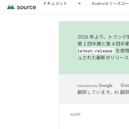
ドキュメント
Android ソース
2026 年より、トラ
第 2 四半期と第 4 四
latest-release
を使用
ュされた最新のリリース
Go
翻訳しています。AI 
AOSP