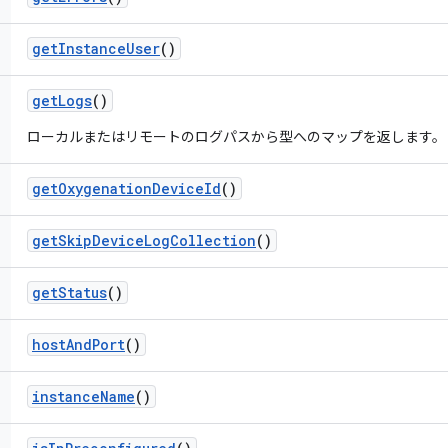
get
Instance
User
()
get
Logs
()
ローカルまたはリモートのログパスから型へのマップを返します。
get
Oxygenation
Device
Id
()
get
Skip
Device
Log
Collection
()
get
Status
()
host
And
Port
()
instance
Name
()