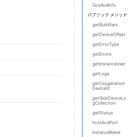
GceAvdInfo
パブリック メソッド
getBuildVars
getDeviceOffset
getErrorType
getErrors
getInstanceUser
getLogs
getOxygenation
DeviceId
getSkipDeviceLo
gCollection
getStatus
hostAndPort
instanceName