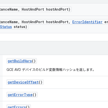
tance
Name
,
Host
And
Port host
And
Port)
tance
Name
,
Host
And
Port host
And
Port
,
Error
Identifier
er
Status
status)
get
Build
Vars
()
GCE AVD デバイスのビルド変数情報ハッシュを返します。
get
Device
Offset
()
get
Error
Type
()
get
Errors
()