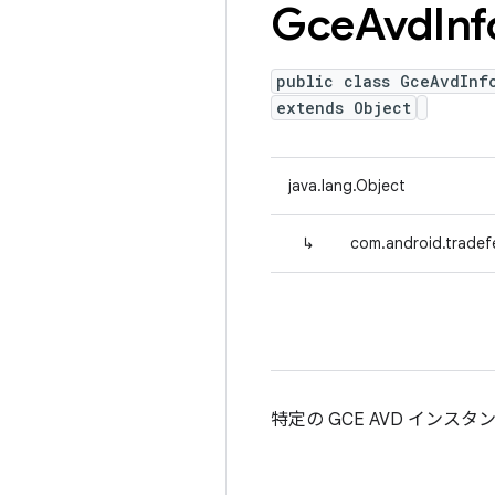
Gce
Avd
Inf
public class GceAvdInf
extends Object
java.lang.Object
↳
com.android.tradef
特定の GCE AVD イン