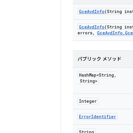
Gce
Avd
Info
(String ins
Gce
Avd
Info
(String ins
errors
,
Gce
Avd
Info
.
Gce
パブリック メソッド
Hash
Map<String
,
String>
Integer
Error
Identifier
String