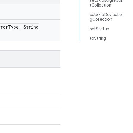
setSkipBugrepor
tCollection
setSkipDeviceLo
gCollection
ror
Type
,
String
setStatus
toString