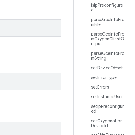
isIpPreconfigure
d
parseGceInfoFro
mFile
parseGceInfoFro
mOxygenClientO
utput
parseGceInfoFro
mString
setDeviceOffset
setErrorType
setErrors
setInstanceUser
setIpPreconfigur
ed
setOxygenation
DeviceId