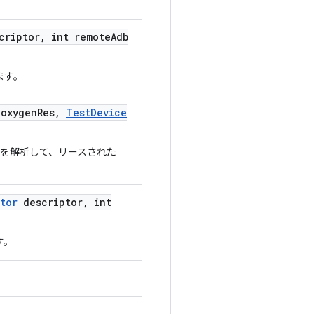
criptor
,
int remote
Adb
ます。
oxygen
Res
,
Test
Device
出力を解析して、リースされた
tor
descriptor
,
int
す。