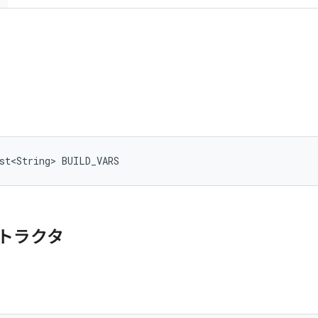
st<String> BUILD_VARS
トラクタ