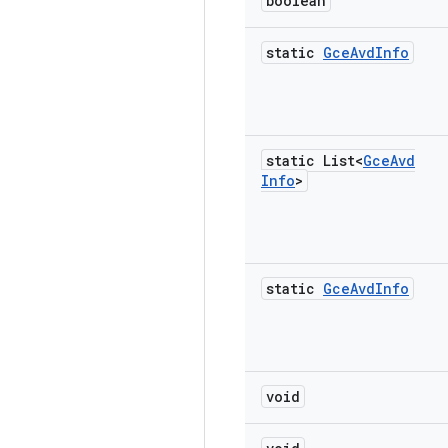
boolean
static
Gce
Avd
Info
static List<
Gce
Avd
Info
>
static
Gce
Avd
Info
void