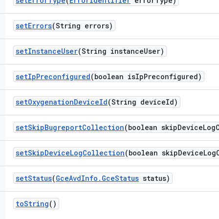
set
Error
Type
(
Error
Identifier
error
Type)
set
Errors
(String errors)
set
Instance
User
(String instance
User)
set
Ip
Preconfigured
(boolean is
Ip
Preconfigured)
set
Oxygenation
Device
Id
(String device
Id)
set
Skip
Bugreport
Collection
(boolean skip
Device
Log
set
Skip
Device
Log
Collection
(boolean skip
Device
Log
set
Status
(
Gce
Avd
Info
.
Gce
Status
status)
to
String
()